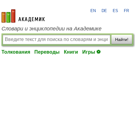
EN
DE
ES
FR
academic.ru
Словари и энциклопедии на Академике
Найти!
Толкования
Переводы
Книги
Игры ⚽