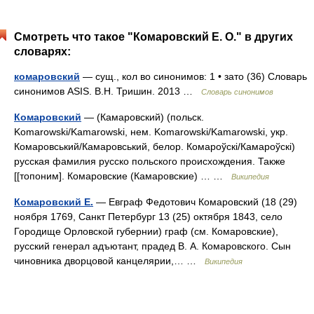
Смотреть что такое "Комаровский Е. О." в других
словарях:
комаровский
— сущ., кол во синонимов: 1 • зато (36) Словарь
синонимов ASIS. В.Н. Тришин. 2013 …
Словарь синонимов
Комаровский
— (Камаровский) (польск.
Komarowski/Kamarowski, нем. Komarowski/Kamarowski, укр.
Комаровський/Камаровський, белор. Комароўскі/Камароўскі)
русская фамилия русско польского происхождения. Также
[[топоним]. Комаровские (Камаровские) … …
Википедия
Комаровский Е.
— Евграф Федотович Комаровский (18 (29)
ноября 1769, Санкт Петербург 13 (25) октября 1843, село
Городище Орловской губернии) граф (см. Комаровские),
русский генерал адъютант, прадед В. А. Комаровского. Сын
чиновника дворцовой канцелярии,… …
Википедия