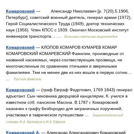
Комаровский
— Александр Николаевич [р. 7(20).5.1906,
Петербург], советский военный деятель, генерал армии (1972),
Герой Социалистического Труда (1949), доктор технических
наук (1956). Член КПСС с 1939. Окончил Московский институт
инженеров транспорта… …
Большая советская энциклопедия
Комаровский
— КЛОПОВ КОМАРОВ КУМАРЕВ КОМАР
КОМАРОВСКИЙ КОМАРЕВСКИЙ Фамилии, производные от
названий насекомых, через соотвествующие прозвища, не
многочисленные по сравнению птичьими и зверинными
фамилиями. Тем не менее две из них вошли в первую сотню…
…
Русские фамилии
Комаровский
— (граф Евграф Федотович, 1769 1843) генерал
адъютант. Сын чиновника дворцовой канцелярии, К. учился в
известном спб. пансионе Масона. В 1787 г. Комаровский
назначен к графу Безбородко для заграничных поручений;
участвовал в таврическом путешествии …
Энциклопедический
словарь Ф.А. Брокгауза и И.А. Ефрона
Комаровский А.
— Александр Александрович Комаровский