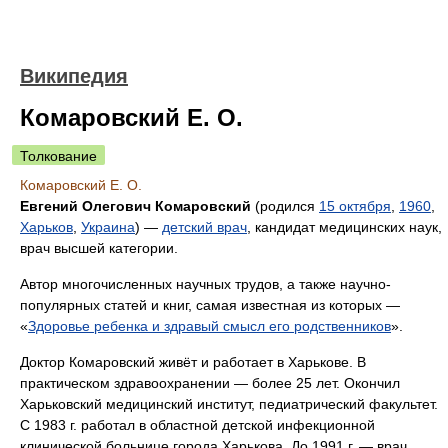
Википедия
Комаровский Е. О.
Толкование
Комаровский Е. О.
Евгений Олегович Комаровский
(родился
15 октября
,
1960
,
Харьков
,
Украина
) —
детский врач
, кандидат медицинских наук,
врач высшей категории.
Автор многочисленных научных трудов, а также научно-
популярных статей и книг, самая известная из которых —
«
Здоровье ребенка и здравый смысл его родственников
».
Доктор Комаровский живёт и работает в Харькове. В
практическом здравоохранении — более 25 лет. Окончил
Харьковский медицинский институт, педиатрический факультет.
С 1983 г. работал в областной детской инфекционной
клинической больнице города Харькова. До 1991 г. — врач