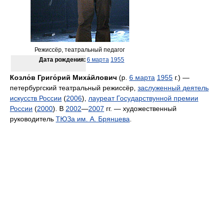
Режиссёр, театральный педагог
Дата рождения:
6 марта
1955
Козло́в Григо́рий Миха́йлович
(р.
6 марта
1955
г.) —
петербургский театральный режиссёр,
заслуженный деятель
искусств России
(
2006
),
лауреат Государствунной премии
России
(
2000
). В
2002
—
2007
гг. — художественный
руководитель
ТЮЗа им. А. Брянцева
.