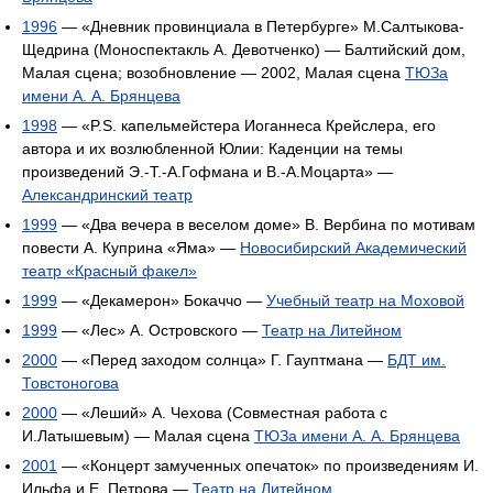
1996
— «Дневник провинциала в Петербурге» М.Салтыкова-
Щедрина (Моноспектакль А. Девотченко) — Балтийский дом,
Малая сцена; возобновление — 2002, Малая сцена
ТЮЗа
имени А. А. Брянцева
1998
— «P.S. капельмейстера Иоганнеса Крейслера, его
автора и их возлюбленной Юлии: Каденции на темы
произведений Э.-Т.-А.Гофмана и В.-А.Моцарта» —
Александринский театр
1999
— «Два вечера в веселом доме» В. Вербина по мотивам
повести А. Куприна «Яма» —
Новосибирский Академический
театр «Красный факел»
1999
— «Декамерон» Бокаччо —
Учебный театр на Моховой
1999
— «Лес» А. Островского —
Театр на Литейном
2000
— «Перед заходом солнца» Г. Гауптмана —
БДТ им.
Товстоногова
2000
— «Леший» А. Чехова (Совместная работа с
И.Латышевым) — Малая сцена
ТЮЗа имени А. А. Брянцева
2001
— «Концерт замученных опечаток» по произведениям И.
Ильфа и Е. Петрова —
Театр на Литейном