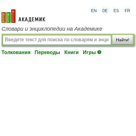
EN
DE
ES
FR
academic.ru
Словари и энциклопедии на Академике
Найти!
Толкования
Переводы
Книги
Игры ⚽