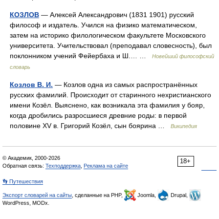
КОЗЛОВ
— Алексей Александрович (1831 1901) русский
философ и издатель. Учился на физико математическом,
затем на историко филологическом факультете Московского
университета. Учительствовал (преподавал словесность), был
поклонником учений Фейербаха и Ш.… …
Новейший философский
словарь
Козлов В. И.
— Козлов одна из самых распространённых
русских фамилий. Происходит от старинного нехристианского
имени Козёл. Выяснено, как возникала эта фамилия у бояр,
когда дробились разросшиеся древние роды: в первой
половине XV в. Григорий Козёл, сын боярина …
Википедия
© Академик, 2000-2026
18+
Обратная связь:
Техподдержка
,
Реклама на сайте
👣 Путешествия
Экспорт словарей на сайты
, сделанные на PHP,
Joomla,
Drupal,
WordPress, MODx.