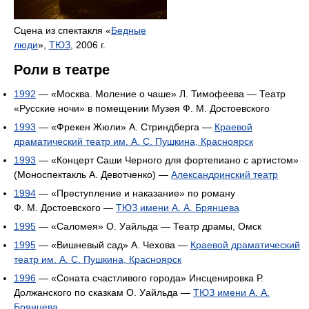
Сцена из спектакля «
Бедные
люди
»,
ТЮЗ
, 2006 г.
Роли в театре
1992
— «Москва. Моление о чаше» Л. Тимофеева — Театр
«Русские ночи» в помещении Музея Ф. М. Достоевского
1993
— «Фрекен Жюли» А. Стриндберга —
Краевой
драматический театр им. А. С. Пушкина, Красноярск
1993
— «Концерт Саши Черного для фортепиано с артистом»
(Моноспектакль А. Девотченко) —
Александринский театр
1994
— «Преступление и наказание» по роману
Ф. М. Достоевского —
ТЮЗ имени А. А. Брянцева
1995
— «Саломея» О. Уайльда — Театр драмы, Омск
1995
— «Вишневый сад» А. Чехова —
Краевой драматический
театр им. А. С. Пушкина, Красноярск
1996
— «Соната счастливого города» Инсценировка Р.
Должанского по сказкам О. Уайльда —
ТЮЗ имени А. А.
Брянцева