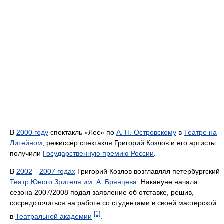
В
2000 году
спектакль «Лес» по
А. Н. Островскому
в
Театре на
Литейном
, режиссёр спектакля Григорий Козлов и его артисты
получили
Государственную премию России
.
В
2002
—
2007 годах
Григорий Козлов возглавлял петербургский
Театр Юного Зрителя им. А. Брянцева
. Накануне начала
сезона 2007/2008 подал заявление об отставке, решив,
сосредоточиться на работе со студентами в своей мастерской
[1]
в
Театральной академии
.