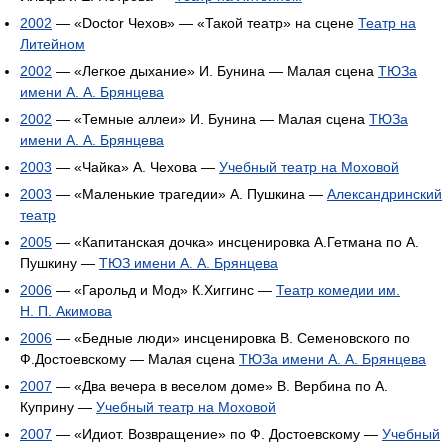
2002
— «Doctor Чехов» — «Такой театр» на сцене
Театр на
Литейном
2002
— «Легкое дыхание» И. Бунина — Малая сцена
ТЮЗа
имени А. А. Брянцева
2002
— «Темные аллеи» И. Бунина — Малая сцена
ТЮЗа
имени А. А. Брянцева
2003
— «Чайка» А. Чехова —
Учебный театр на Моховой
2003
— «Маленькие трагедии» А. Пушкина —
Александринский
театр
2005
— «Капитанская дочка» инсценировка А.Гетмана по А.
Пушкину —
ТЮЗ имени А. А. Брянцева
2006
— «Гарольд и Мод» К.Хиггинс —
Театр комедии им.
Н. П. Акимова
2006
— «Бедные люди» инсценировка В. Семеновского по
Ф.Достоевскому — Малая сцена
ТЮЗа имени А. А. Брянцева
2007
— «Два вечера в веселом доме» В. Вербина по А.
Куприну —
Учебный театр на Моховой
2007
— «Идиот. Возвращение» по Ф. Достоевскому —
Учебный