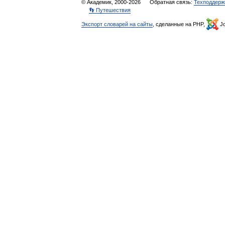
© Академик, 2000-2026
Обратная связь:
Техподдерж
👣 Путешествия
Экспорт словарей на сайты
, сделанные на PHP,
Jo