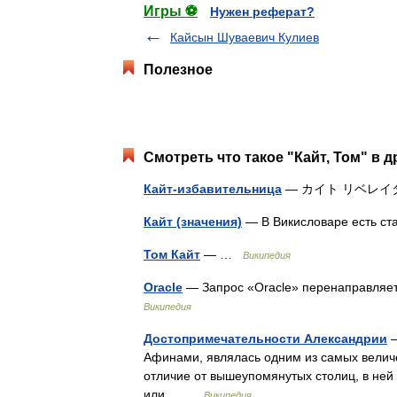
Игры ⚽
Нужен реферат?
Кайсын Шуваевич Кулиев
Полезное
Смотреть что такое "Кайт, Том" в д
Кайт-избавительница
— カイト リベレイタ (Kai
Кайт (значения)
— В Викисловаре есть стат
Том Кайт
— …
Википедия
Oracle
— Запрос «Oracle» перенаправляетс
Википедия
Достопримечательности Александрии
—
Афинами, являлась одним из самых величе
отличие от вышеупомянутых столиц, в ней
или… …
Википедия