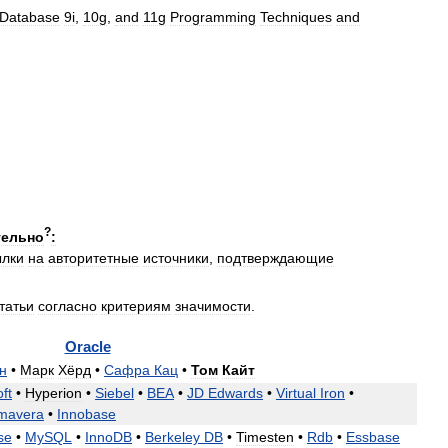
Database
9i
,
10g
,
and
11g
Programming
Techniques
and
?
тельно
:
ылки
на
авторитетные
источники
,
подтверждающие
татьи
согласно
критериям
значимости
.
Oracle
н
•
Марк
Хёрд
•
Сафра
Кац
•
Том
Кайт
ft
•
Hyperion
•
Siebel
•
BEA
•
JD
Edwards
•
Virtual
Iron
•
imavera
•
Innobase
se
•
MySQL
•
InnoDB
•
Berkeley
DB
•
Timesten
•
Rdb
•
Essbase