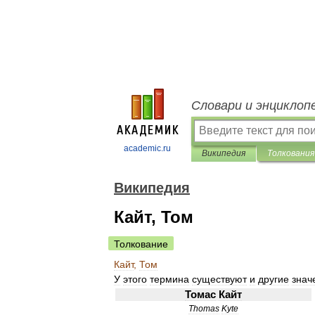
Словари и энциклоп
academic.ru
Википедия
Толкования
Википедия
Кайт, Том
Толкование
Кайт
,
Том
У
этого
термина
существуют
и
другие
знач
Томас
Кайт
Thomas
Kyte