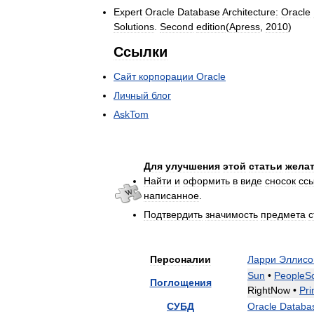
Expert
Oracle
Database
Architecture:
Oracle
Solutions
.
Second
edition
(
Apress
,
2010
)
Ссылки
Сайт
корпорации
Oracle
Личный
блог
AskTom
Для
улучшения
этой
статьи
жела
Найти
и
оформить
в
виде
сносок
сс
написанное
.
Подтвердить
значимость
предмета
с
Персоналии
Ларри
Эллисо
Sun
•
PeopleSo
Поглощения
RightNow
•
Pr
СУБД
Oracle
Databa