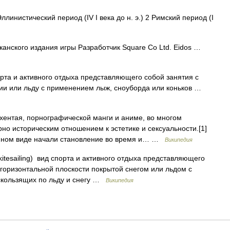
инистический период (IV I века до н. э.) 2 Римский период (I
нского издания игры Разработчик Square Co Ltd. Eidos …
орта и активного отдыха представляющего собой занятия с
ии или льду с применением лыж, сноуборда или коньков …
хентая, порнографической манги и аниме, во многом
но историческим отношением к эстетике и сексуальности.[1]
енном виде начали становление во время и… …
Википедия
itesailing) вид спорта и активного отдыха представляющего
 горизонтальной плоскости покрытой снегом или льдом с
скользящих по льду и снегу …
Википедия