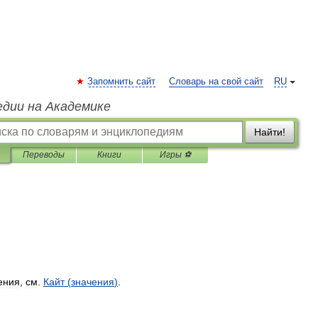
Запомнить сайт
Словарь на свой сайт
RU
едии на Академике
Найти!
Переводы
Книги
Игры ⚽
ения
,
см
.
Кайт
(
значения
)
.