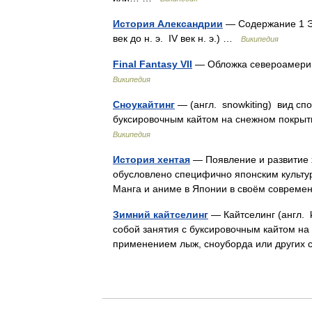
История Александрии
— Содержание 1 Элл
век до н. э. IV век н. э.) …
Википедия
Final Fantasy VII
— Обложка североамерика
Википедия
Сноукайтинг
— (англ. snowkiting) вид сп
буксировочным кайтом на снежном покрыт
Википедия
История хентая
— Появление и развитие 
обусловлено специфично японским культур
Манга и аниме в Японии в своём соврем
Зимний кайтселинг
— Кайтселинг (англ. k
собой занятия с буксировочным кайтом на
применением лыж, сноуборда или других 