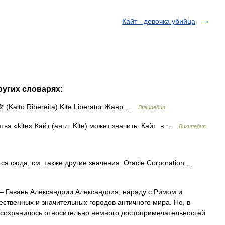
Кайт - девочка убийца
ругих словарях:
to Ribereita) Kite Liberator Жанр …
Википедия
ья «kite» Кайт (англ. Kite) может значить: Кайт в …
Википедия
я сюда; см. также другие значения. Oracle Corporation …
 Гавань Александрии Александрия, наряду с Римом и
ственных и значительных городов античного мира. Но, в
 сохранилось относительно немного достопримечательностей