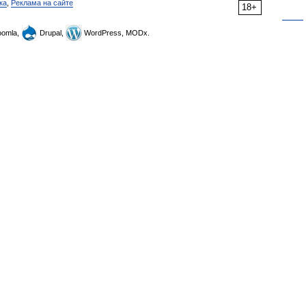
ка
,
Реклама на сайте
18+
omla,
Drupal,
WordPress, MODx.