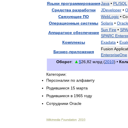
Языки
программирования
Java
•
PL
/
SQL
Средства
разработки
JDeveloper
•
O
Связующее
ПО
WebLogic
•
Co
Операционные
системы
Solaris
•
Oracl
Sun
Fire
•
SPA
Аппаратное
обеспечение
SPARC
Enterp
Комплексы
Exadata
•
Exal
Fusion
Applica
Бизнес
-
приложения
EnterpriseOne
▲
Оборот
:
$
26
,
82
млрд
(
2010
) •
Кол
Категории:
Персоналии
по
алфавиту
Родившиеся
15
марта
Родившиеся
в
1965
году
Сотрудники
Oracle
Wikimedia
Foundation
.
2010
.