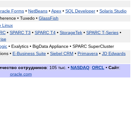
racle
Forms
•
NetBeans
•
Apex
•
SQL
Developer
•
Solaris
Studio
herence
•
Tuxedo
•
GlassFish
e
Linux
RC
•
SPARC
T3
•
SPARC
T4
•
StorageTek
•
SPARC
T
-
Series
•
rise
ogic
•
Exalytics
•
BigData
Appliance
•
SPARC
SuperCluster
tions
•
E
-
Business
Suite
•
Siebel
CRM
•
Primavera
•
JD
Edwards
ичество
сотрудников
:
105
тыс
. •
NASDAQ
:
ORCL
•
Сайт
:
oracle
.
com