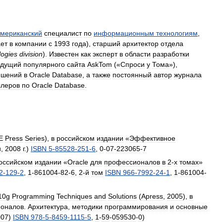
мериканский
специалист
по
информационным
технологиям
,
ет
в
компании
с
1993
года
),
старший
архитектор
отдела
logies
division
).
Известен
как
эксперт
в
области
разработки
едущий
популярного
сайта
AskTom
(«
Cпроси
у
Тома
»),
ешений
в
Oracle
Database
,
а
также
постоянный
автор
журнала
ллеров
по
Oracle
Database
.
E
Press
Series
),
в
российском
издании
«
Эффективное
и
,
2008
г
.)
ISBN
5
-
85528
-
251
-
6
,
0
-
07
-
223065
-
7
оссийском
издании
«
Oracle
для
профессионалов
в
2
-
х
томах
»
2
-
129
-
2
,
1
-
861004
-
82
-
6
,
2
-
й
том
ISBN
966
-
7992
-
24
-
1
,
1
-
861004
-
10g
Programming
Techniques
and
Solutions
(
Apress
,
2005
),
в
оналов
.
Архитектура
,
методики
программирования
и
основные
007
)
ISBN
978
-
5
-
8459
-
1115
-
5
,
1
-
59
-
059530
-
0
)