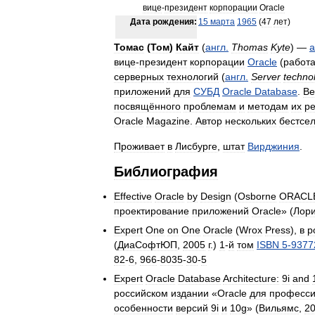
вице
-
президент
корпорации
Oracle
Дата
рождения:
15
марта
1965
(
47
лет
)
Томас
(
Том
)
Кайт
(
англ
.
Thomas
Kyte
) —
а
вице
-
президент
корпорации
Oracle
(
работа
серверных
технологий
(
англ
.
Server
techno
приложений
для
СУБД
Oracle
Database
.
В
посвящённого
проблемам
и
методам
их
р
Oracle
Magazine
.
Автор
нескольких
бестсе
Проживает
в
Лисбурге
,
штат
Вирджиния
.
Библиография
Effective
Oracle
by
Design
(
Osborne
ORACL
проектирование
приложений
Oracle
» (
Лор
Expert
One
on
One
Oracle
(
Wrox
Press
),
в
р
(
ДиаСофтЮП
,
2005
г
.)
1
-
й
том
ISBN
5
-
9377
82
-
6
,
966
-
8035
-
30
-
5
Expert
Oracle
Database
Architecture:
9i
and
российском
издании
«
Oracle
для
професси
особенности
версий
9i
и
10g
» (
Вильямс
,
2