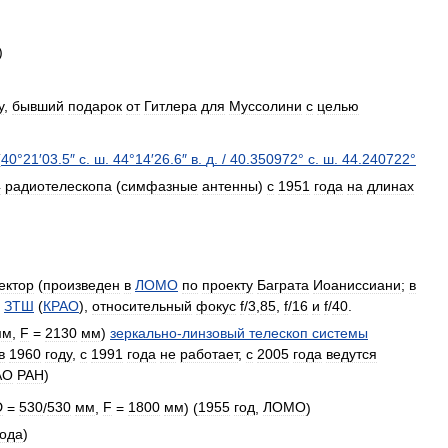
)
у
,
бывший
подарок
от
Гитлера
для
Муссолини
с
целью
(
40
°
21
′
03
.
5
″
с
.
ш
.
44
°
14
′
26
.
6
″
в
.
д
.
/
40
.
350972
°
с
.
ш
.
44
.
240722
°
4
радиотелескопа
(
симфазные
антенны
)
с
1951
года
на
длинах
ектор
(
произведен
в
ЛОМО
по
проекту
Баграта
Иоаниссиани
;
в
ЗТШ
(
КРАО
),
относительный
фокус
f
/
3
,
85
,
f
/
16
и
f
/
40
.
мм
,
F
=
2130
мм
)
зеркально
-
линзовый
телескоп
системы
в
1960
году
,
с
1991
года
не
работает
,
с
2005
года
ведутся
АО
РАН
)
D
=
530
/
530
мм
,
F
=
1800
мм
) (
1955
год
,
ЛОМО
)
года
)