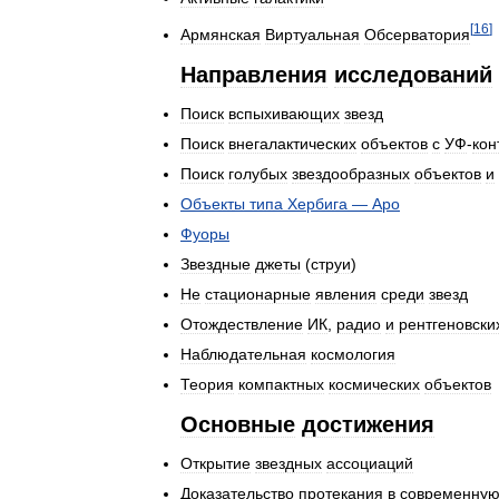
[
16
]
Армянская
Виртуальная
Обсерватория
Направления
исследований
Поиск
вспыхивающих
звезд
Поиск
внегалактических
объектов
с
УФ
-
кон
Поиск
голубых
звездообразных
объектов
и
Объекты
типа
Хербига
—
Аро
Фуоры
Звездные
джеты
(
струи
)
Не
стационарные
явления
среди
звезд
Отождествление
ИК
,
радио
и
рентгеновски
Наблюдательная
космология
Теория
компактных
космических
объектов
Основные
достижения
Открытие
звездных
ассоциаций
Доказательство
протекания
в
современну