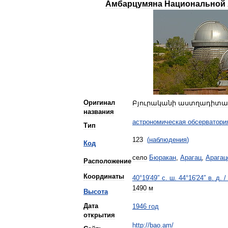
Амбарцумяна
Национальной
Оригинал
Բյուրականի
աստղադիտա
названия
астрономическая
обсерватори
Тип
123
(
наблюдения
)
Код
село
Бюракан
,
Арагац
,
Арагац
Расположение
Координаты
40
°
19
′
49
″
с
.
ш
.
44
°
16
′
24
″
в
.
д
.
/
1490
м
Высота
Дата
1946
год
открытия
http:
//
bao
.
am
/