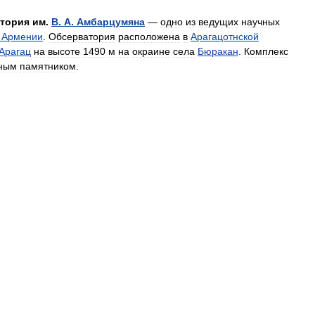
тория
им
.
В
.
А
.
Амбарцумяна
—
одно
из
ведущих
научных
Армении
.
Обсерватория
расположена
в
Арагацотнской
Арагац
на
высоте
1490
м
на
окраине
села
Бюракан
.
Комплекс
рным
памятником
.