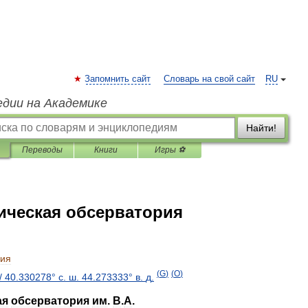
Запомнить сайт
Словарь на свой сайт
RU
едии на Академике
Найти!
Переводы
Книги
Игры ⚽
ическая обсерватория
рия
(
G
)
(
O
)
/
40
.
330278
°
с
.
ш
.
44
.
273333
°
в
.
д
.
ая
обсерватория
им
.
В
.
А
.