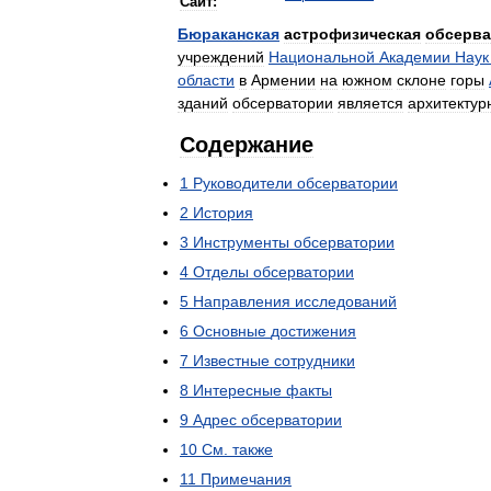
Сайт:
Бюраканская
астрофизическая
обсерва
учреждений
Национальной
Академии
Наук
области
в
Армении
на
южном
склоне
горы
зданий
обсерватории
является
архитекту
Содержание
1
Руководители
обсерватории
2
История
3
Инструменты
обсерватории
4
Отделы
обсерватории
5
Направления
исследований
6
Основные
достижения
7
Известные
сотрудники
8
Интересные
факты
9
Адрес
обсерватории
10
См
.
также
11
Примечания