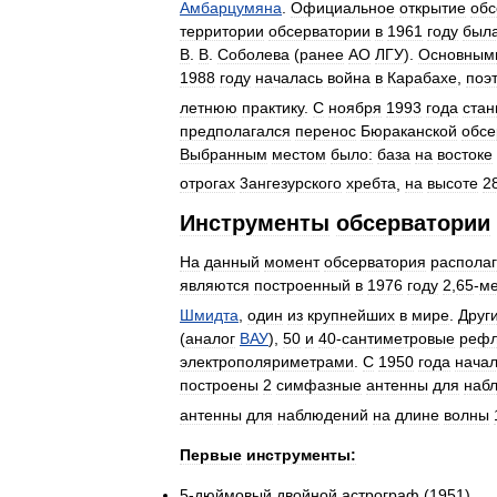
Амбарцумяна
.
Официальное
открытие
обс
территории
обсерватории
в
1961
году
был
В
.
В
.
Соболева
(
ранее
АО
ЛГУ
).
Основным
1988
году
началась
война
в
Карабахе
,
поэ
летнюю
практику
.
С
ноября
1993
года
стан
предполагался
перенос
Бюраканской
обсе
Выбранным
местом
было:
база
на
востоке
отрогах
3ангезурского
хребта
,
на
высоте
2
Инструменты
обсерватории
На
данный
момент
обсерватория
располаг
являются
построенный
в
1976
году
2
,
65
-
м
Шмидта
,
один
из
крупнейших
в
мире
.
Друг
(
аналог
ВАУ
),
50
и
40
-
сантиметровые
рефл
электрополяриметрами
.
С
1950
года
нача
построены
2
симфазные
антенны
для
наб
антенны
для
наблюдений
на
длине
волны
Первые
инструменты:
5
-
дюймовый
двойной
астрограф
(
1951
)