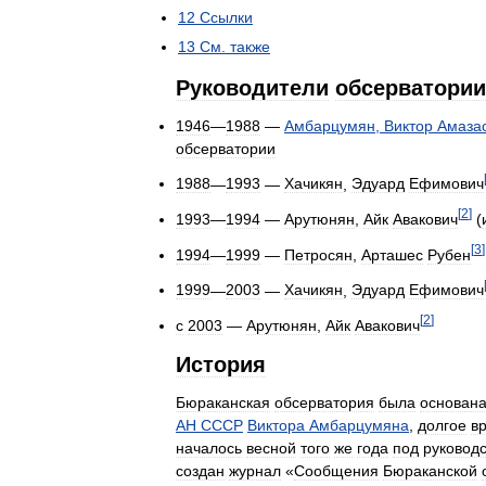
12
Ссылки
13
См
.
также
Руководители
обсерватории
1946
—
1988
—
Амбарцумян
,
Виктор
Амаза
обсерватории
1988
—
1993
—
Хачикян
,
Эдуард
Ефимович
[
2
]
1993
—
1994
—
Арутюнян
,
Айк
Авакович
(
[
3
]
1994
—
1999
—
Петросян
,
Арташес
Рубен
1999
—
2003
—
Хачикян
,
Эдуард
Ефимович
[
2
]
c
2003
—
Арутюнян
,
Айк
Авакович
История
Бюраканская
обсерватория
была
основан
АН
СССР
Виктора
Амбарцумяна
,
долгое
в
началось
весной
того
же
года
под
руковод
создан
журнал
«
Сообщения
Бюраканской