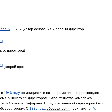
спович
—
инициатор
основания
и
первый
директор
[
1
]
и
.
о
.
директора
)
[
1
]
(
второй
срок
)
а
в
1946
году
по
инициативе
на
то
время
член
-
корреспондента
ремя
бывшего
её
директором
.
Строительство
комплекса
ством
Самвела
Сафаряна
.
В
год
основания
обсерватории
был
обсерватории
».
С
1998
года
обсерватория
носит
имя
В
.
А
.