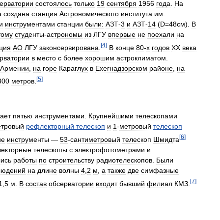
ерватории
состоялось
только
19
сентября
1956
года
.
На
а
создана
станция
Астрономического
института
им
.
и
инструментами
станции
были:
АЗТ
-
3
и
АЗТ
-
14
(
D
=
48см
).
В
тому
студенты
-
астрономы
из
ЛГУ
впервые
не
поехали
на
[
4
]
ция
АО
ЛГУ
законсервирована
.
В
конце
80
-
х
годов
XX
века
рватории
в
место
с
более
хорошим
астроклиматом
.
Армении
,
на
горе
Караглух
в
Ехегнадзорском
районе
,
на
[
5
]
800
метров
.
ает
пятью
инструментами
.
Крупнейшими
телескопами
етровый
рефлекторный
телескоп
и
1
-
метровый
телескоп
[
6
]
ие
инструменты
—
53
-
сантиметровый
телескоп
Шмидта
екторные
телескопы
с
электрофотометрами
и
лись
работы
по
строительству
радиотелескопов
.
Были
людений
на
длине
волны
4
,
2
м
,
а
также
две
симфазные
[
7
]
1
,
5
м
.
В
состав
обсерватории
входит
бывший
филиал
КМЗ
.