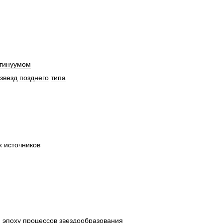
тинуумом
звезд
позднего
типа
х
источников
ю
эпоху
процессов
звездообразования