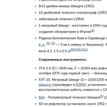
8
/
12
-
дюйма
камера
Шмидта
(
1952
)
10
-
дюймовый
телескоп
-
спектрограф
(
1953
небулярный
телескоп
(
1954
)
1
-
метровый
Шмидт
-
изготовлен
в
1944
год
[
8
]
создания
обсерватории
в
Италии
Радиоастрономическая
база
в
Сараванде
(
G
)
(
O
)
в
.
д
.
—
3
км
к
северу
от
Бюракана
)
:
[
9
]
[
10
]
[
11
]
[
12
]
волн
4
.
2
,
1
.
5
и
0
.
5
м
Современные
инструменты:
3ТА
-
2
.
6
(
D
=
2640
мм
,
F
=
10164
мм
)
рефл
октябре
1976
года
первый
свет
) —
близнец
АЗТ
-
10
,
Метровый
Шмидт
(
D
=
1020
/
1350
Шмидта
(
произведен
в
ЛОМО
;
установлен
восстановительные
работы
совместно
с
С
[
6
]
ВАУ
-
Полуметровый
телескоп
Шмидта
(
50
-
см
рефлектор
(
установлен
около
1952