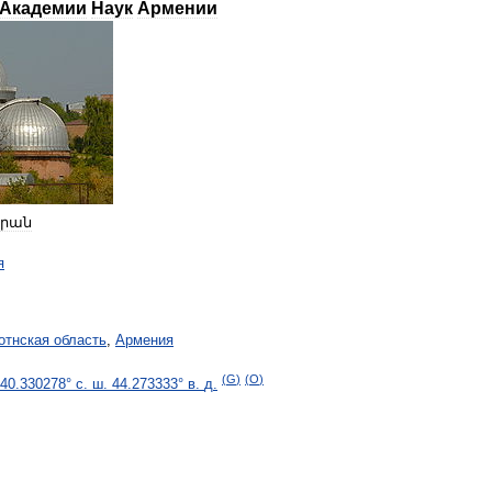
Академии
Наук
Армении
րան
я
отнская
область
,
Армения
(
G
)
(
O
)
40
.
330278
°
с
.
ш
.
44
.
273333
°
в
.
д
.