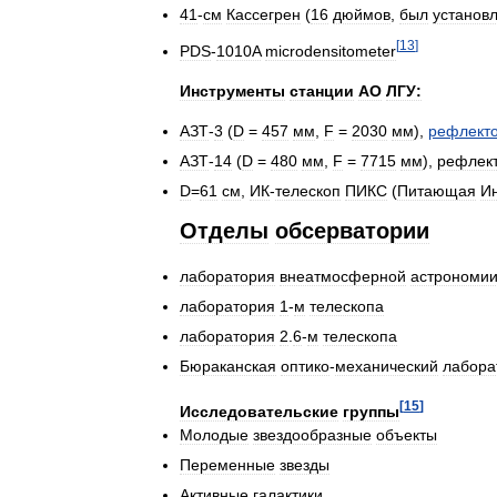
41
-
см
Кассегрен
(
16
дюймов
,
был
установ
[
13
]
PDS
-
1010A
microdensitometer
Инструменты
станции
АО
ЛГУ:
АЗТ
-
3
(
D
=
457
мм
,
F
=
2030
мм
),
рефлект
АЗТ
-
14
(
D
=
480
мм
,
F
=
7715
мм
),
рефлек
D
=
61
см
,
ИК
-
телескоп
ПИКС
(
Питающая
И
Отделы
обсерватории
лаборатория
внеатмосферной
астрономи
лаборатория
1
-
м
телескопа
лаборатория
2
.
6
-
м
телескопа
Бюраканская
оптико
-
механический
лабора
[
15
]
Исследовательские
группы
Молодые
звездообразные
объекты
Переменные
звезды
Активные
галактики