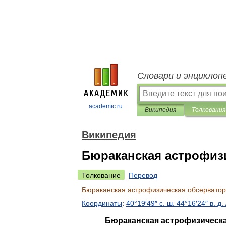
Словари и энциклоп
academic.ru
Википедия
Толкования
Википедия
Бюраканская астрофиз
Толкование
Перевод
Бюраканская
астрофизическая
обсервато
Координаты
:
40
°
19
′
49
″
с
.
ш
.
44
°
16
′
24
″
в
.
д
.
Бюраканская
астрофизическ