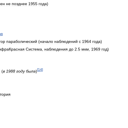
лен
не
позднее
1955
года
)
ор
тор
параболический
(
начало
наблюдений
с
1964
года
)
нфраКрасная
Система
,
наблюдения
до
2
.
5
мкм
,
1969
год
)
[
14
]
и
(
в
1988
году
была
)
тория