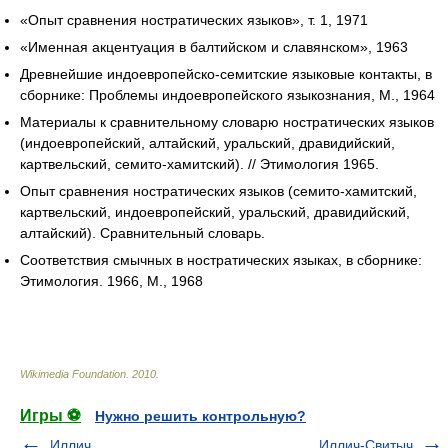
«Опыт сравнения ностратических языков», т. 1, 1971
«Именная акцентуация в балтийском и славянском», 1963
Древнейшие индоевропейско-семитские языковые контакты, в
сборнике: Проблемы индоевропейского языкознания, М., 1964
Материалы к сравнительному словарю ностратических языков
(индоевропейский, алтайский, уральский, дравидийский,
картвельский, семито-хамитский). // Этимология 1965.
Опыт сравнения ностратических языков (семито-хамитский,
картвельский, индоевропейский, уральский, дравидийский,
алтайский). Сравнительный словарь.
Соответствия смычных в ностратических языках, в сборнике:
Этимология. 1966, М., 1968
Wikimedia Foundation
.
2010
.
Игры ⚽
Нужно решить контрольную?
Иллич
Иллич-Свитыч