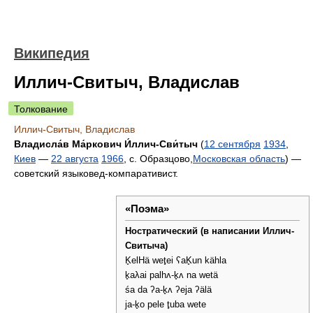
Википедия
Иллич-Свитыч, Владислав
Толкование
Иллич-Свитыч, Владислав
Владисла́в Ма́ркович И́ллич-Сви́тыч
(
12 сентября
1934
,
Киев
—
22 августа
1966
, с. Образцово,
Московская область
) —
советский языковед-компаративист.
«Поэма»
Ностратический (в написании Иллич-
Свитыча)
K̥elHä wet̥ei ʕaK̥un kähla
k̥aλai palhʌ-k̥ʌ na wetä
śa da ʔa-k̥ʌ ʔeja ʔälä
ja-k̥o pele t̥uba wete