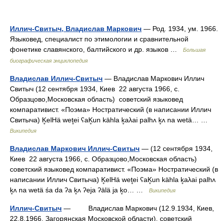
Иллич-Свитыч, Владислав Маркович
— Род. 1934, ум. 1966.
Языковед, специалист по этимологии и сравнительной
фонетике славянского, балтийского и др. языков …
Большая
биографическая энциклопедия
Владислав Иллич-Свитыч
— Владислав Маркович Иллич
Свитыч (12 сентября 1934, Киев 22 августа 1966, с.
Образцово,Московская область) советский языковед
компаративист. «Поэма» Ностратический (в написании Иллич
Свитыча) K̥elHä wet̥ei ʕaK̥un kähla k̥aλai palhʌ k̥ʌ na wetä… …
Википедия
Владислав Маркович Иллич-Свитыч
— (12 сентября 1934,
Киев 22 августа 1966, с. Образцово,Московская область)
советский языковед компаративист. «Поэма» Ностратический (в
написании Иллич Свитыча) K̥elHä wet̥ei ʕaK̥un kähla k̥aλai palhʌ
k̥ʌ na wetä śa da ʔa k̥ʌ ʔeja ʔälä ja k̥o… …
Википедия
Иллич-Свитыч
— Владислав Маркович (12.9.1934, Киев,
22.8.1966, Загорянская Московской области), советский