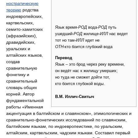
ностратическую
теорию
родства
индоевропейских,
картвельских,
Язык время-
РОД
вода-
РОД
путь
семито-хамитских
ушедший-
РОД
жилище-
ИЛЛ
нас ведет
(афразийских),
тот но там-
ИЛЛ
идет не
дравидийских,
ОТН
-кто боится глубокий вода
уральских и
алтайских языков,
Перевод
создав
Язык – это брод через реку времени,
сравнительную
он ведёт нас к жилищу умерших;
фонетику и
но туда не сможет дойти тот,
сравнительный
кто боится глубокой воды.
словарь общих
корней. Автор
В.М. Иллич-Свитыч
фундаментальной
работы «Именная
акцентуация в балтийском и славянском», этимологических и
сравнительно-фонетических исследований по славянским,
балтийским языкам, по индоевропеистике, по уральским,
алтайским, картвельским, чадским языкам. Составил первый