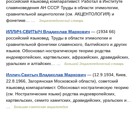
российский языковед компаративист. Работал в Институте
славяноведения АН СССР. Труды в области этимологии,
сравнительной акцентологии (см. АКЦЕНТОЛОГИЯ) и
фонетике… …
Энциклопедический словарь
ИЛЛИЧ-СВИТЫЧ Владислав Маркович
— (1934 66)
российский языковед. Труды в области этимологии и
сравнительной фонетики славянского, балтийского и других
языков. Обосновал ностратическую теорию родства
индоевропейских, картвельских, афразийских, дравидийских,
уральских и алтайских… …
Большой Энциклопедический словарь
Иллич-Свитыч Владислав Маркович
— (12.9.1934, Киев,
22.8.1966, Загорянская Московской области), советский
языковед компаративист. Обосновал ностратическую теорию
(см. Ностратические языки) родства индоевропейских,
картвельских, семито хамитских, дравидийских, уральских и…
…
Большая советская энциклопедия