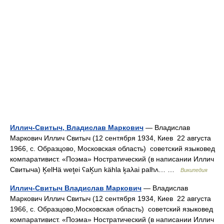
Иллич-Свитыч, Владислав Маркович
— Владислав
Маркович Иллич Свитыч (12 сентября 1934, Киев 22 августа
1966, с. Образцово, Московская область) советский языковед
компаративист. «Поэма» Ностратический (в написании Иллич
Свитыча) K̥elHä wet̥ei ʕaK̥un kähla k̥aλai palhʌ… …
Википедия
Иллич-Свитыч Владислав Маркович
— Владислав
Маркович Иллич Свитыч (12 сентября 1934, Киев 22 августа
1966, с. Образцово,Московская область) советский языковед
компаративист. «Поэма» Ностратический (в написании Иллич