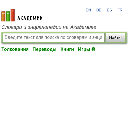
EN
DE
ES
FR
academic.ru
Словари и энциклопедии на Академике
Найти!
Толкования
Переводы
Книги
Игры ⚽