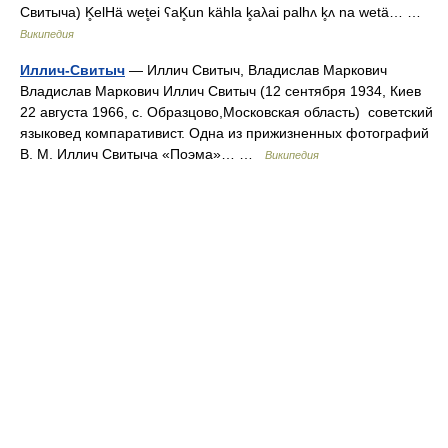
Свитыча) K̥elHä wet̥ei ʕaK̥un kähla k̥aλai palhʌ k̥ʌ na wetä… …
Википедия
Иллич-Свитыч
— Иллич Свитыч, Владислав Маркович
Владислав Маркович Иллич Свитыч (12 сентября 1934, Киев
22 августа 1966, с. Образцово,Московская область) советский
языковед компаративист. Одна из прижизненных фотографий
В. М. Иллич Свитыча «Поэма»… …
Википедия