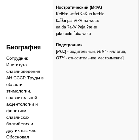
Ностратический (МФА)
K̕elHæ wet̕ei ʕaK̕un kæhla
k̕at͡ɬai palhVk̕V na wetæ
ɕa da ʔak̕V ʔeja ʔælæ
jak̕o pele t̕uba wete
Подстрочник
Биография
[
РОД
- родительный,
ИЛЛ
- иллатив,
Сотрудник
ОТН
- относительное местоимение]
Института
славяноведения
АН СССР. Труды в
области
этимологии,
сравнительной
акцентологии и
фонетики
славянских,
балтийских и
других языков.
Обосновал