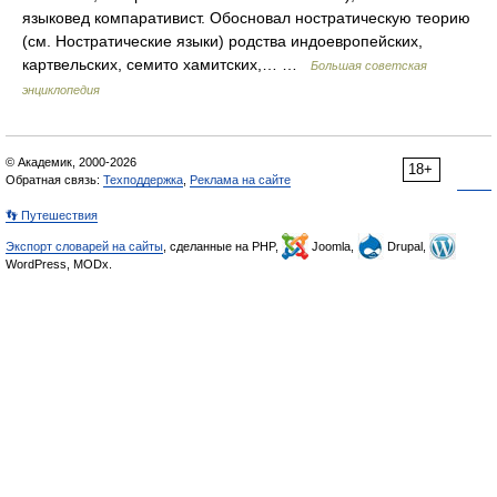
языковед компаративист. Обосновал ностратическую теорию
(см. Ностратические языки) родства индоевропейских,
картвельских, семито хамитских,… …
Большая советская
энциклопедия
© Академик, 2000-2026
18+
Обратная связь:
Техподдержка
,
Реклама на сайте
👣 Путешествия
Экспорт словарей на сайты
, сделанные на PHP,
Joomla,
Drupal,
WordPress, MODx.