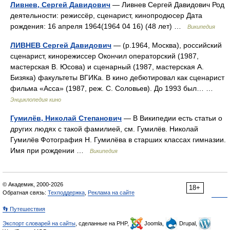
Ливнев, Сергей Давидович
— Ливнев Сергей Давидович Род
деятельности: режиссёр, сценарист, кинопродюсер Дата
рождения: 16 апреля 1964(1964 04 16) (48 лет) …
Википедия
ЛИВНЕВ Сергей Давидович
— (р.1964, Москва), российский
сценарист, кинорежиссер Окончил операторский (1987,
мастерская В. Юсова) и сценарный (1987, мастерская А.
Бизяка) факультеты ВГИКа. В кино дебютировал как сценарист
фильма «Асса» (1987, реж. С. Соловьев). До 1993 был… …
Энциклопедия кино
Гумилёв, Николай Степанович
— В Википедии есть статьи о
других людях с такой фамилией, см. Гумилёв. Николай
Гумилёв Фотография Н. Гумилёва в старших классах гимназии.
Имя при рождении …
Википедия
© Академик, 2000-2026
18+
Обратная связь:
Техподдержка
,
Реклама на сайте
👣 Путешествия
Экспорт словарей на сайты
, сделанные на PHP,
Joomla,
Drupal,