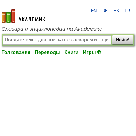
EN
DE
ES
FR
academic.ru
Словари и энциклопедии на Академике
Найти!
Толкования
Переводы
Книги
Игры ⚽