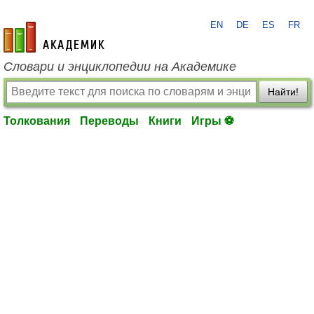
EN
DE
ES
FR
academic.ru
Словари и энциклопедии на Академике
Найти!
Толкования
Переводы
Книги
Игры ⚽