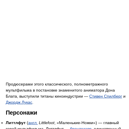
Продюсерами этого классического, полнометражного
мультфильма в постановке знаменитого аниматора Дона
Блата, выступили титаны киноиндустрии —
Стивен Спилберг
и
Джордж Лукас
.
Персонажи
Литтлфут
(
англ.
Littlefoot
, «Маленькие-Ножки») — главный
герой мультфильма. Литтлфут —
бронтозавр
, единственный