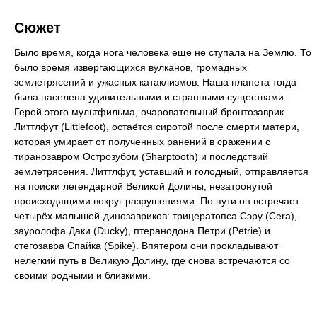
Сюжет
Было время, когда нога человека еще не ступала на Землю. То
было время извергающихся вулканов, громадных
землетрясений и ужасных катаклизмов. Наша планета тогда
была населена удивительными и странными существами.
Герой этого мультфильма, очаровательный бронтозаврик
Литтлфут (Littlefoot), остаётся сиротой после смерти матери,
которая умирает от полученных ранений в сражении с
тиранозавром Острозубом (Sharptooth) и последствий
землетрясения. Литтлфут, уставший и голодный, отправляется
на поиски легендарной Великой Долины, незатронутой
происходящими вокруг разрушениями. По пути он встречает
четырёх малышей-динозавриков: трицератопса Сэру (Cera),
зауролофа Даки (Ducky), птеранодона Петри (Petrie) и
стегозавра Спайка (Spike). Впятером они прокладывают
нелёгкий путь в Великую Долину, где снова встречаются со
своими родными и близкими.