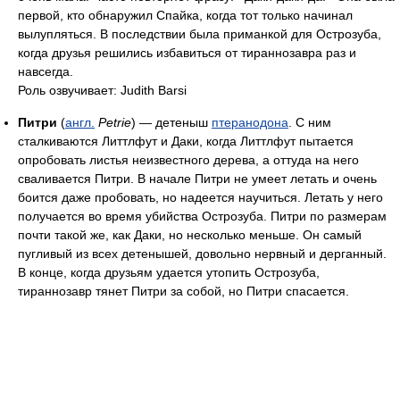
первой, кто обнаружил Спайка, когда тот только начинал
вылупляться. В последствии была приманкой для Острозуба,
когда друзья решились избавиться от тираннозавра раз и
навсегда.
Роль озвучивает: Judith Barsi
Питри
(
англ.
Petrie
) — детеныш
птеранодона
. С ним
сталкиваются Литтлфут и Даки, когда Литтлфут пытается
опробовать листья неизвестного дерева, а оттуда на него
сваливается Питри. В начале Питри не умеет летать и очень
боится даже пробовать, но надеется научиться. Летать у него
получается во время убийства Острозуба. Питри по размерам
почти такой же, как Даки, но несколько меньше. Он самый
пугливый из всех детенышей, довольно нервный и дерганный.
В конце, когда друзьям удается утопить Острозуба,
тираннозавр тянет Питри за собой, но Питри спасается.