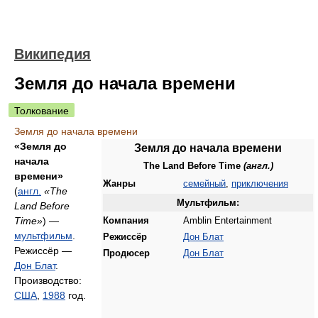
Википедия
Земля до начала времени
Толкование
Земля до начала времени
«Земля до
Земля до начала времени
начала
The Land Before Time
(англ.)
времени»
Жанры
семейный
,
приключения
(
англ.
«The
Мультфильм:
Land Before
Time»
) —
Компания
Amblin Entertainment
мультфильм
.
Режиссёр
Дон Блат
Режиссёр —
Продюсер
Дон Блат
Дон Блат
.
Производство:
США
,
1988
год.