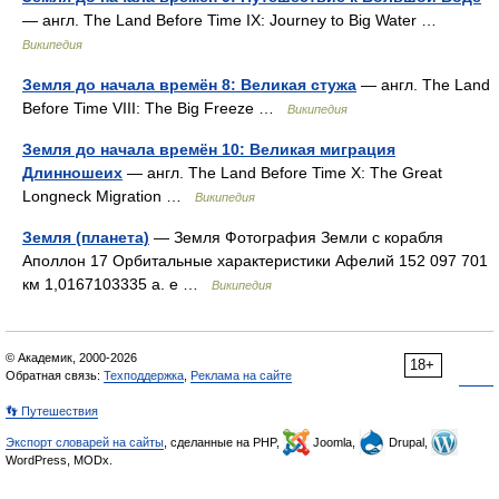
— англ. The Land Before Time IX: Journey to Big Water …
Википедия
Земля до начала времён 8: Великая стужа
— англ. The Land
Before Time VIII: The Big Freeze …
Википедия
Земля до начала времён 10: Великая миграция
Длинношеих
— англ. The Land Before Time X: The Great
Longneck Migration …
Википедия
Земля (планета)
— Земля Фотография Земли с корабля
Аполлон 17 Орбитальные характеристики Афелий 152 097 701
км 1,0167103335 а. е …
Википедия
© Академик, 2000-2026
18+
Обратная связь:
Техподдержка
,
Реклама на сайте
👣 Путешествия
Экспорт словарей на сайты
, сделанные на PHP,
Joomla,
Drupal,
WordPress, MODx.