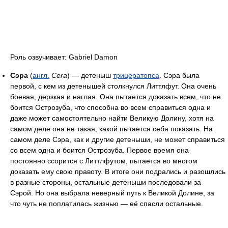
Роль озвучивает: Gabriel Damon
Сэра
(
англ.
Cera
) — детеныш
трицератопса
. Сэра была
первой, с кем из детенышей столкнулся Литтлфут. Она очень
боевая, дерзкая и наглая. Она пытается доказать всем, что не
боится Острозуба, что способна во всем справиться одна и
даже может самостоятельно найти Великую Долину, хотя на
самом деле она не такая, какой пытается себя показать. На
самом деле Сэра, как и другие детеныши, не может справиться
со всем одна и боится Острозуба. Первое время она
постоянно ссорится с Литтлфутом, пытается во многом
доказать ему свою правоту. В итоге они подрались и разошлись
в разные стороны, остальные детеныши последовали за
Сэрой. Но она выбрала неверный путь к Великой Долине, за
что чуть не поплатилась жизнью — её спасли остальные.