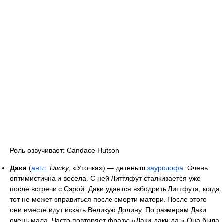
Роль озвучивает: Candace Hutson
Даки
(
англ.
Ducky
, «Уточка») — детеныш
зауролофа
. Очень
оптимистична и весела. С ней Литтлфут сталкивается уже
после встречи с Сэрой. Даки удается взбодрить Литтфута, когда
тот не может оправиться после смерти матери. После этого
они вместе идут искать Великую Долину. По размерам Даки
очень мала. Часто повторяет фразу: «Даки-даки-да.» Она была