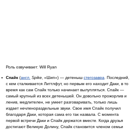
Роль озвучивает: Will Ryan
Спайк
(
англ.
Spike
, «Шип») — детеныш
стегозавра
. Последний,
с кем сталкивается Литтлфут, но первым его находит Даки, в то
время как сам Спайк только начинает вылупляться. Спайк —
самый крупный из всех детенышей. Он довольно прожорлив и
ленив, медлителен, не умеет разговаривать, только лишь
издает нечленораздельные звуки. Свое имя Спайк получил
благодаря Даки, которая сама его так назвала. С момента
первой встречи Даки и Спайк держатся вместе. Когда друзья
достигают Великую Долину, Спайк становится членом семьи