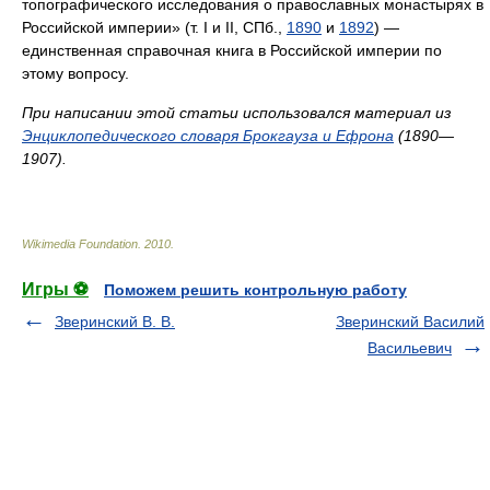
топографического исследования о православных монастырях в
Российской империи» (т. I и II, СПб.,
1890
и
1892
) —
единственная справочная книга в Российской империи по
этому вопросу.
При написании этой статьи использовался материал из
Энциклопедического словаря Брокгауза и Ефрона
(1890—
1907).
Wikimedia Foundation
.
2010
.
Игры ⚽
Поможем решить контрольную работу
Зверинский В. В.
Зверинский Василий
Васильевич