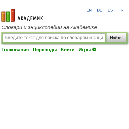
EN
DE
ES
FR
academic.ru
Словари и энциклопедии на Академике
Найти!
Толкования
Переводы
Книги
Игры ⚽