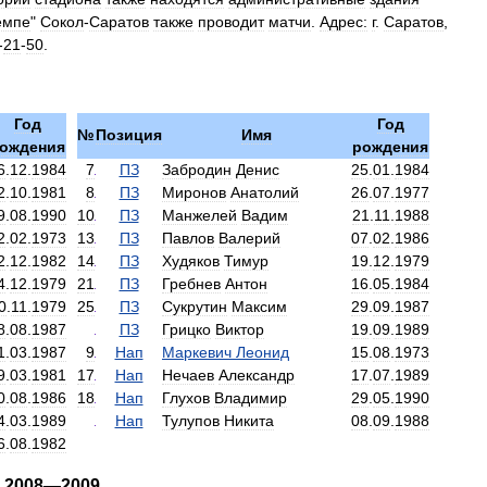
емпе
"
Сокол
-
Саратов
также
проводит
матчи
.
Адрес:
г
.
Саратов
,
-
21
-
50
.
Год
Год
№
Позиция
Имя
ождения
рождения
6
.
12
.
1984
7
ПЗ
Забродин
Денис
25
.
01
.
1984
2
.
10
.
1981
8
ПЗ
Миронов
Анатолий
26
.
07
.
1977
9
.
08
.
1990
10
ПЗ
Манжелей
Вадим
21
.
11
.
1988
2
.
02
.
1973
13
ПЗ
Павлов
Валерий
07
.
02
.
1986
2
.
12
.
1982
14
ПЗ
Худяков
Тимур
19
.
12
.
1979
4
.
12
.
1979
21
ПЗ
Гребнев
Антон
16
.
05
.
1984
0
.
11
.
1979
25
ПЗ
Сукрутин
Максим
29
.
09
.
1987
8
.
08
.
1987
ПЗ
Грицко
Виктор
19
.
09
.
1989
1
.
03
.
1987
9
Нап
Маркевич
Леонид
15
.
08
.
1973
9
.
03
.
1981
17
Нап
Нечаев
Александр
17
.
07
.
1989
0
.
08
.
1986
18
Нап
Глухов
Владимир
29
.
05
.
1990
4
.
03
.
1989
Нап
Тулупов
Никита
08
.
09
.
1988
6
.
08
.
1982
2008
—
2009