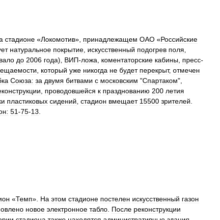
а
стадионе
«
Локомотив
»,
принадлежащем
ОАО
«
Российские
ует
натуральное
покрытие
,
искусственный
подогрев
поля
,
вало
до
2006
года
),
ВИП
-
ложа
,
коментаторские
кабины
,
пресс
-
сещаемости
,
который
уже
никогда
не
будет
перекрыт
,
отмечен
бка
Союза:
за
двумя
битвами
с
московским
"
Спартаком
",
еконструкции
,
проводовшейся
к
празднованию
200
летия
ки
пластиковых
сидений
,
стадион
вмещает
15500
зрителей
.
он:
51
-
75
-
13
.
ион
«
Темп
».
На
этом
стадионе
постелен
искусственный
газон
новлено
новое
электронное
табло
.
После
реконструкции
ории
стадиона
также
находятся
административные
здания