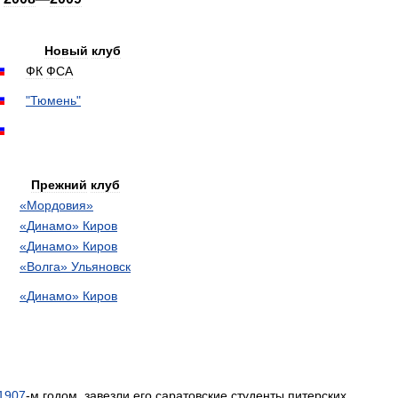
Новый
клуб
ФК
ФСА
"
Тюмень
"
Прежний
клуб
«
Мордовия
»
«
Динамо
»
Киров
«
Динамо
»
Киров
«
Волга
»
Ульяновск
«
Динамо
»
Киров
1907
-
м
годом
,
завезли
его
саратовские
студенты
питерских