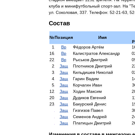
клуба
и
минифутбольный
спорт
-
зал
.
На
"
Т
ул
.
Соколовая
,
337
.
Телефон:
52
-
21
-
63
,
52
Состав
№
Позиция
Имя
р
1
Вр
Фёдоров
Артём
1
16
Вр
Калистратов
Александр
0
22
Вр
Рыськов
Дмитрий
0
2
Защ
Плотников
Дмитрий
2
3
Защ
Кильдишев
Николай
0
4
Защ
Гарин
Вадим
1
5
Защ
Корчагин
Иван
3
12
Защ
Ходин
Максим
2
20
Защ
Дудиков
Евгений
1
23
Защ
Бакурский
Денис
1
Защ
Гизгизов
Павел
3
Защ
Семенов
Андрей
2
Защ
Платицын
Дмитрий
2
Изменения
в
составе
в
межсезонье