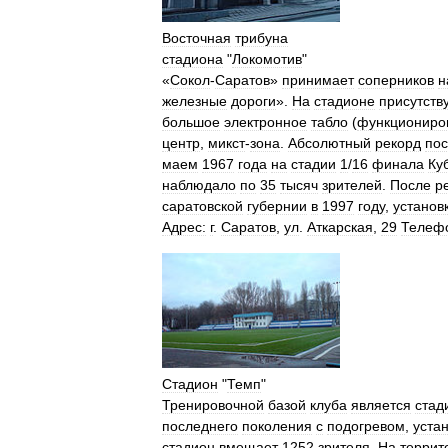
Восточная
трибуна
стадиона
"
Локомотив
"
«
Сокол
-
Саратов
»
принимает
соперников
н
железные
дороги
».
На
стадионе
присутств
большое
электронное
табло
(
функциониро
центр
,
микст
-
зона
.
Абсолютный
рекорд
по
маем
1967
года
на
стадии
1
/
16
финала
Ку
наблюдало
по
35
тысяч
зрителей
.
После
р
саратовской
губернии
в
1997
году
,
установ
Адрес:
г
.
Саратов
,
ул
.
Аткарская
,
29
Телеф
Стадион
"
Темп
"
Тренировочной
базой
клуба
является
стад
последнего
поколения
с
подогревом
,
уста
стадион
вмещает
1252
зрителя
.
На
террит