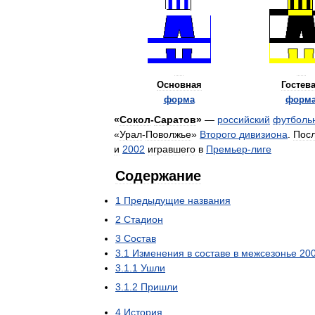
Основная
Гостев
форма
форм
«
Сокол
-
Саратов
»
—
российский
футболь
«
Урал
-
Поволжье
»
Второго
дивизиона
.
Пос
и
2002
игравшего
в
Премьер
-
лиге
Содержание
1
Предыдущие
названия
2
Стадион
3
Состав
3
.
1
Изменения
в
составе
в
межсезонье
20
3
.
1
.
1
Ушли
3
.
1
.
2
Пришли
4
История