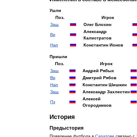
Ушли
Поз
.
Игрок
Защ
Олег
Блохин
Александр
Вр
Калистратов
Нап
Константин
Ионов
Пришли
Поз
.
Игрок
Защ
Андрей
Рябых
Вр
Дмитрий
Рябов
Нап
Константин
Шишкин
Защ
Александр
Захлестин
Алексей
Пз
Огородников
История
Предыстория
Появление
футбола
в
Саратове
связано
с