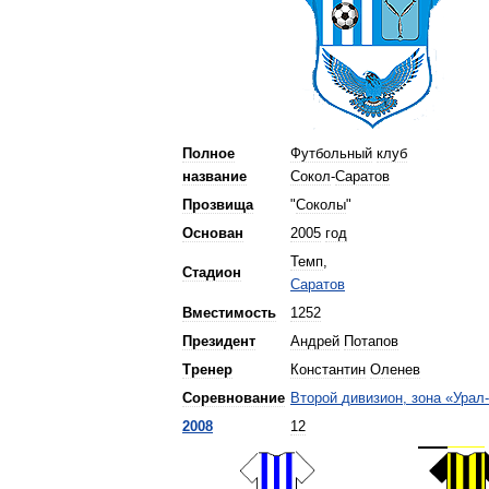
Полное
Футбольный
клуб
название
Сокол
-
Саратов
Прозвища
"
Соколы
"
Основан
2005
год
Темп
,
Стадион
Саратов
Вместимость
1252
Президент
Андрей
Потапов
Тренер
Константин
Оленев
Соревнование
Второй
дивизион
,
зона
«
Урал
-
2008
12