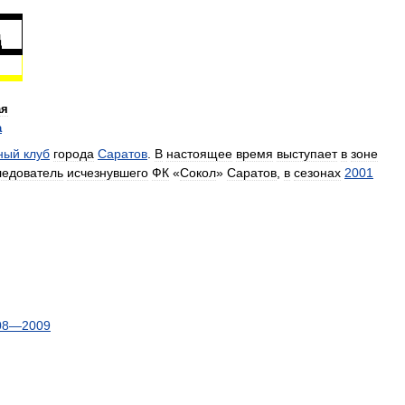
ая
а
ный
клуб
города
Саратов
.
В
настоящее
время
выступает
в
зоне
ледователь
исчезнувшего
ФК
«
Сокол
»
Саратов
,
в
сезонах
2001
08
—
2009