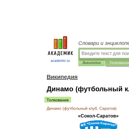
Словари и энциклоп
academic.ru
Википедия
Толкования
Википедия
Динамо (футбольный кл
Толкование
Динамо
(
футбольный
клуб
,
Саратов
)
«
Сокол
-
Саратов
»