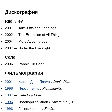
Дискография
Rilo Kiley
2001 — Take-Offs and Landings
2002 — The Execution of All Things
2004 — More Adventurous
2007 — Under the Blacklight
Соло
2006 — Rabbit Fur Coat
Фильмография
2001
—
Кафе «Донс Плам»
/
Don's Plum
1998
—
Плезантвиль
/
Pleasantville
1997
—
Little Boy Blue
1996
— Поговори со мной /
Talk to Me
(ТВ)
1996
— Ложный огонь /
Foxfire