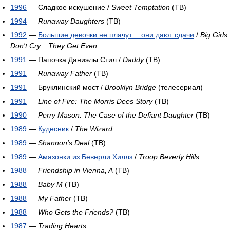
1996
— Сладкое искушение /
Sweet Temptation
(ТВ)
1994
—
Runaway Daughters
(ТВ)
1992
—
Большие девочки не плачут… они дают сдачи
/
Big Girls
Don't Cry... They Get Even
1991
— Папочка Даниэлы Стил /
Daddy
(ТВ)
1991
—
Runaway Father
(ТВ)
1991
— Бруклинский мост /
Brooklyn Bridge
(телесериал)
1991
—
Line of Fire: The Morris Dees Story
(ТВ)
1990
—
Perry Mason: The Case of the Defiant Daughter
(ТВ)
1989
—
Кудесник
/
The Wizard
1989
—
Shannon's Deal
(ТВ)
1989
—
Амазонки из Беверли Хиллз
/
Troop Beverly Hills
1988
—
Friendship in Vienna, A
(ТВ)
1988
—
Baby M
(ТВ)
1988
—
My Father
(ТВ)
1988
—
Who Gets the Friends?
(ТВ)
1987
—
Trading Hearts