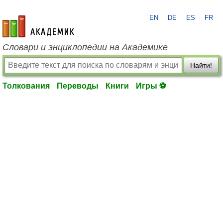
EN
DE
ES
FR
academic.ru
Словари и энциклопедии на Академике
Найти!
Толкования
Переводы
Книги
Игры ⚽