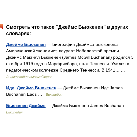
Смотреть что такое "Джеймс Бьюкенен" в других
словарях:
Джеймс Бьюкенен
— Биография Джеймса Бьюкенена
Американский экономист, лауреат Нобелевской премии
Джеймс Макгилл Бьюкенен (James McGill Buchanan) родился 3
октября 1919 года в Марфрисборо, штат Теннесси. Учился в
педагогическом колледже Среднего Теннесси. В 1941… …
Энциклопедия ньюсмейкеров
Идс, Джеймс Бьюкенен
— Джеймс Бьюкенен Идс James
Buchanen Eads …
Википедия
Бьюкенен Джеймс
— Джеймс Бьюкенен James Buchanan …
Википедия