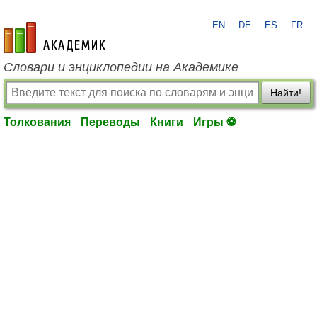
EN
DE
ES
FR
academic.ru
Словари и энциклопедии на Академике
Найти!
Толкования
Переводы
Книги
Игры ⚽