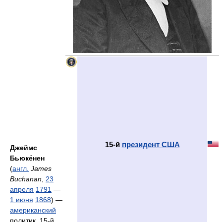
15-й
президент США
Джеймс
Бьюке́нен
(
англ.
James
Buchanan
,
23
апреля
1791
—
1 июня
1868
) —
американский
политик, 15-й