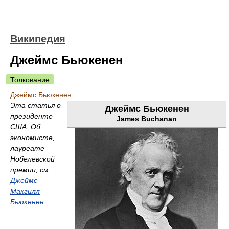
Википедия
Джеймс Бьюкенен
Толкование
Джеймс Бьюкенен
Эта статья о
Джеймс Бьюкенен
президенте
James Buchanan
США. Об
экономисте,
лауреате
Нобелевской
премии, см.
Джеймс
Макгилл
Бьюкенен
.