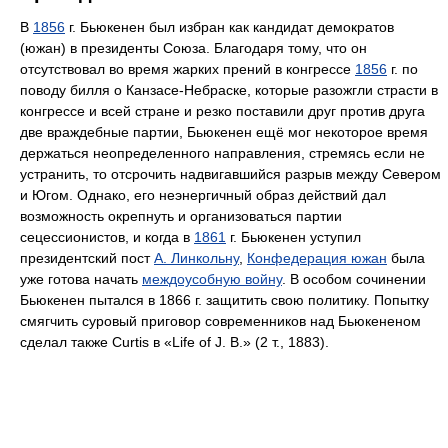
В
1856
г. Бьюкенен был избран как кандидат демократов
(южан) в президенты Союза. Благодаря тому, что он
отсутствовал во время жарких прений в конгрессе
1856
г. по
поводу билля о Канзасе-Небраске, которые разожгли страсти в
конгрессе и всей стране и резко поставили друг против друга
две враждебные партии, Бьюкенен ещё мог некоторое время
держаться неопределенного направления, стремясь если не
устранить, то отсрочить надвигавшийся разрыв между Севером
и Югом. Однако, его неэнергичный образ действий дал
возможность окрепнуть и организоваться партии
сецессионистов, и когда в
1861
г. Бьюкенен уступил
президентский пост
А. Линкольну
,
Конфедерация южан
была
уже готова начать
междоусобную войну
. В особом сочинении
Бьюкенен пытался в 1866 г. защитить свою политику. Попытку
смягчить суровый приговор современников над Бьюкененом
сделал также Curtis в «Life of J. В.» (2 т., 1883).