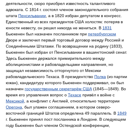
деятельности, скоро приобрел известность талантливого
адвоката. С 1814 г. состоял членом законодательного собрания
штата
Пенсильвании
, а в 1820 избран депутатом в конгресс.
Единственный из всех президентов США холостяк: потеряв в
юности невесту, он решил никогда не жениться. В
1831
Бьюкенен был назначен посланником при
петербургском
Дворе и заключил первый торговый договор между Россией и
Соединёнными Штатами. По возвращении на родину (1833),
Бьюкенен был избран от Пенсильвании в вашингтонский сенат.
Здесь Бьюкенен держался примирительного между
аболиционистами и рабовладельцами направления, но
защищал независимость отторгнутого от Мексики
рабовладельческого Техаса. В президентство
Полка
(из партии
южан), кандидатуру которого Бьюкенен поддерживал, он был
назначен
государственным секретарём США
(1845—1849). Во
время его управления вопрос о
Техасе
привёл к войне с
Мексикой
, а конфликт с Англией, относительно территории
Орегона
, был улажен соглашением, в котором северо-
восточной границей Штатов определена 49 параллель. В
1849
г. Бьюкенен принял пост посланника в Лондоне. В следующем
году Бьюкенен был членом Остендской конференции,