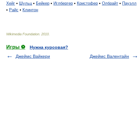
Хейг
•
Шульц
•
Бейкер
•
Иглбергер
•
Кристофер
•
Олбрайт
•
Пауэлл
•
Райс
•
Клинтон
Wikimedia Foundation
.
2010
.
Игры ⚽
Нужна курсовая?
Джеймс Вайкери
Джеймс Валентайн