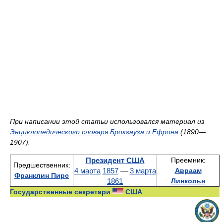
При написании этой статьи использовался материал из
Энциклопедического словаря Брокгауза и Ефрона
(1890—
1907).
Президент США
Преемник:
Предшественник:
4 марта
1857
—
3 марта
Авраам
Франклин Пирс
1861
Линкольн
Государственные секретари
США