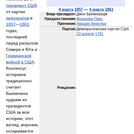
президент США
4 марта
1857
—
4 марта
1861
от партии
Вице-президент:
Джон Брекинридж
демократов
в
Предшественник:
Франклин Пирс
Преемник:
Авраам Линкольн
1857
—
1861
Партия:
Демократическая партия США
годах,
23 апреля
1791
последний
перед расколом
Севера и Юга и
Гражданской
войной в США
.
Консенсус
историков
традиционно
считает
Рождение:
Бьюкенена
худшим из
президентов
США за всю
историю; этот
взгляд, впрочем,
оспаривается