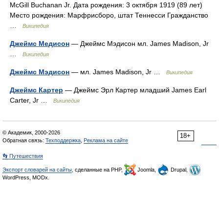
McGill Buchanan Jr. Дата рождения: 3 октября 1919 (89 лет)
Место рождения: Марфрисборо, штат Теннесси Гражданство
…
Википедия
Джеймс Медисон
— Джеймс Мэдисон мл. James Madison, Jr
…
Википедия
Джеймс Мэдисон
— мл. James Madison, Jr …
Википедия
Джеймс Картер
— Джеймс Эрл Картер младший James Earl
Carter, Jr …
Википедия
© Академик, 2000-2026
18+
Обратная связь:
Техподдержка
,
Реклама на сайте
👣 Путешествия
Экспорт словарей на сайты
, сделанные на PHP,
Joomla,
Drupal,
WordPress, MODx.