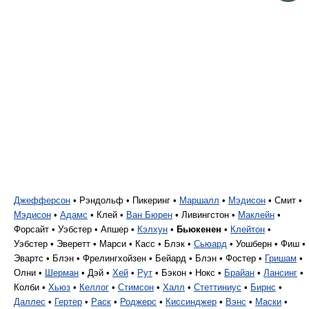
Джефферсон
• Рэндольф • Пикеринг •
Маршалл
•
Мэдисон
• Смит •
Мэдисон
•
Адамс
• Клей •
Ван Бюрен
• Ливингстон •
Маклейн
•
Форсайт • Уэбстер • Апшер •
Кэлхун
•
Бьюкенен
•
Клейтон
•
Уэбстер • Эверетт • Марси • Касс • Блэк •
Сьюард
• Уошберн • Фиш •
Эвартс • Блэн • Фрелингхойзен • Бейард • Блэн • Фостер •
Гришам
•
Олни •
Шерман
• Дэй •
Хей
•
Рут
• Бэкон • Нокс •
Брайан
•
Лансинг
•
Колби •
Хьюз
•
Келлог
•
Стимсон
•
Халл
•
Стеттиниус
•
Бирнс
•
Даллес
•
Гертер
•
Раск
•
Роджерс
•
Киссинджер
•
Вэнс
•
Маски
•