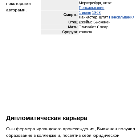
некоторыми
Меркерсбург, штат
Пенсильвания
авторами.
1 июня
1868
Смерть:
Ланкастер, штат
Пенсильвания
Отец:
Джеймс Бьюкенен
Мать:
Элизабет Спеар
Супруга:
холост
Дипломатическая карьера
Сын фермера ирландского происхождения, Бьюкенен получил
образование в колледже и, посвятив себя юридической