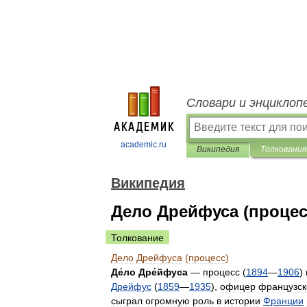
Словари и энциклоп
academic.ru
Википедия
Толкования
Википедия
Дело Дрейфуса (процес
Толкование
Дело
Дрейфуса
(
процесс
)
Де́ло
Дре́йфуса
—
процесс
(
1894
—
1906
)
Дрейфус
(
1859
—
1935
),
офицер
французск
сыграл
огромную
роль
в
истории
Франции