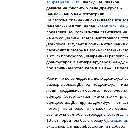
14
февраля
1898
.
Вверху:
«
И
,
главное
,
давайте
не
говорить
о
деле
Дрейфуса
!»
Внизу:
«
Они
о
нём
поговорили
…»
На
стороне
обвинения
оказывается
всё
во
генеральный
штаб
,
далее
,
клерикалы
,
нац
подавляющем
большинстве
становятся
на
на
его
социализм
,
всегда
чувствовался
отт
Дрейфуса
,
вступает
в
близкие
отношения
с
переходит
в
лагерь
националистов
-
антисе
1889
г
.)
прокурором
,
умеренным
республи
дрейфусаров
и
антидрейфусаров
,
между
к
под
влиянием
этого
дела
в
1898
—
99
г
пер
Различие
во
взглядах
на
дело
Дрейфуса
р
раздор
в
семьи
.
Для
одних
Дрейфус
—
изм
люди
,
продавшиеся
евреям
,
чтобы
очерни
офицер
(
Эстергази
)
занимался
таким
гряз
офицерство
.
Для
других
Дрейфус
—
отчас
потому
,
что
он
еврей
и
человек
не
любимы
сознательно
,
чтобы
выгородить
Эстергази
10
лет
перед
тем
было
между
буланжиста
оказались
антидрейфусарами
,
и
наоборот