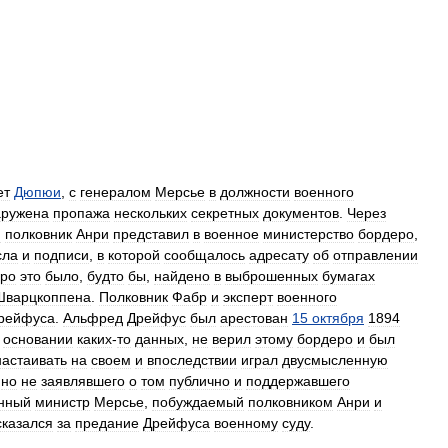
ет
Дюпюи
,
с
генералом
Мерсье
в
должности
военного
аружена
пропажа
нескольких
секретных
документов
.
Через
и
полковник
Анри
представил
в
военное
министерство
бордеро
,
сла
и
подписи
,
в
которой
сообщалось
адресату
об
отправлении
ро
это
было
,
будто
бы
,
найдено
в
выброшенных
бумагах
Шварцкоппена
.
Полковник
Фабр
и
эксперт
военного
рейфуса
.
Альфред
Дрейфус
был
арестован
15
октября
1894
основании
каких
-
то
данных
,
не
верил
этому
бордеро
и
был
настаивать
на
своем
и
впоследствии
играл
двусмысленную
,
но
не
заявлявшего
о
том
публично
и
поддержавшего
нный
министр
Мерсье
,
побуждаемый
полковником
Анри
и
сказался
за
предание
Дрейфуса
военному
суду
.