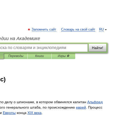
Запомнить сайт
Словарь на свой сайт
RU
едии на Академике
Найти!
Переводы
Книги
Игры ⚽
с)
по
делу
о
шпионаже
,
в
котором
обвинялся
капитан
Альфред
ого
генерального
штаба
,
по
происхождению
еврей
.
Процесс
и
Европы
конца
XIX
века
.