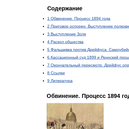
Содержание
1
Обвинение
.
Процесс
1894
года
2
Приговор
оспорен
.
Выступление
полков
3
Выступление
Золя
4
Раскол
общества
5
Фальшивка
против
Дрейфуса
.
Самоубий
6
Кассационный
суд
1899
и
Реннский
проц
7
Окончательный
пересмотр
.
Дрейфус
оп
8
Ссылки
9
Литература
Обвинение
.
Процесс
1894
го