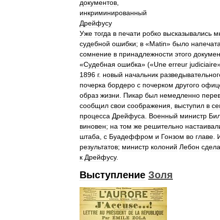
документов
,
инкриминированный
Дрейфусу
Уже
тогда
в
печати
робко
высказывались
м
судебной
ошибки
;
в
«
Matin
»
было
напечат
сомнение
в
принадлежности
этого
докумен
«
Судебная
ошибка
» («
Une
erreur
judiciaire
1896
г
.
новый
начальник
разведывательног
почерка
бордеро
с
почерком
другого
офиц
образ
жизни
.
Пикар
был
немедленно
пере
сообщил
свои
соображения
,
выступил
в
се
процесса
Дрейфуса
.
Военный
министр
Би
виновен
;
на
том
же
решительно
настаивал
штаба
,
с
Буадеффром
и
Гонзом
во
главе
.
результатов
;
министр
колоний
Лебон
сдел
к
Дрейфусу
.
Выступление
Золя