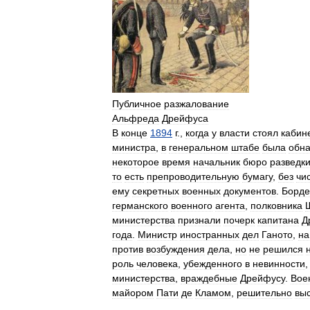
Публичное
разжалование
Альфреда
Дрейфуса
В
конце
1894
г
.,
когда
у
власти
стоял
кабин
министра
,
в
генеральном
штабе
была
обн
некоторое
время
начальник
бюро
разведк
то
есть
препроводительную
бумагу
,
без
чи
ему
секретных
военных
документов
.
Борде
германского
военного
агента
,
полковника
министерства
признали
почерк
капитана
Д
года
.
Министр
иностранных
дел
Ганото
,
на
против
возбуждения
дела
,
но
не
решился
роль
человека
,
убежденного
в
невинности
министерства
,
враждебные
Дрейфусу
.
Вое
майором
Пати
де
Кламом
,
решительно
вы