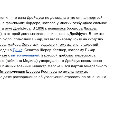
нения
,
что
вина
Дрейфуса
не
доказана
и
что
он
пал
жертвой
ано
факсимиле
бордеро
,
которое
у
многих
возбуждало
сильное
та
руке
Дрейфуса
.
В
1896
г
.
появилась
брошюра
Лазара:
»),
в
которой
доказывалась
невиновность
Дрейфуса
.
В
том
же
о
бюро
,
полковник
Пикар
,
указал
генералу
Гонзу
на
сходство
ера
,
майора
Эстергази
,
ведшего
к
тому
же
очень
широкий
ведён
в
Тунис
.
Сенатор
Шерер
-
Кестнер
,
которому
Пикар
нате
с
интерпелляцией
,
в
которой
требовал
пересмотра
льо
(
кабинета
Медина
)
утверждал
,
что
Дрейфус
несомненно
и
бывший
военный
министр
Мерсье
и
вся
партия
генерального
Интерпелляция
Шерера
-
Кестнера
не
имела
прямых
ал
даже
распоряжение
об
увеличении
строгости
по
отношению