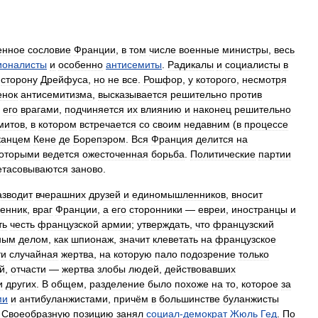
енное
сословие
Франции
,
в
том
числе
военные
министры
,
весь
ионалисты
и
особенно
антисемиты
.
Радикалы
и
социалисты
в
сторону
Дрейфуса
,
но
не
все
.
Рошфор
,
у
которого
,
несмотря
енок
антисемитизма
,
высказывается
решительно
против
его
врагами
,
подчиняется
их
влиянию
и
наконец
решительно
митов
,
в
котором
встречается
со
своим
недавним
(
в
процессе
канцем
Кене
де
Борепэром
.
Вся
Франция
делится
на
оторыми
ведется
ожесточенная
борьба
.
Политические
партии
етасовываются
заново
.
азводит
вчерашних
друзей
и
единомышленников
,
вносит
енник
,
враг
Франции
,
а
его
сторонники
—
евреи
,
иностранцы
и
ть
честь
французской
армии
;
утверждать
,
что
французский
ным
делом
,
как
шпионаж
,
значит
клеветать
на
французское
ти
случайная
жертва
,
на
которую
пало
подозрение
только
й
,
отчасти
—
жертва
злобы
людей
,
действовавших
и
других
.
В
общем
,
разделение
было
похоже
на
то
,
которое
за
ми
и
антибуланжистами
,
причём
в
большинстве
буланжисты
.
Своеобразную
позицию
занял
социал
-
демократ
Жюль
Гед
.
По