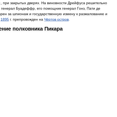
.,
при
закрытых
дверях
.
На
виновности
Дрейфуса
решительно
генерал
Буадеффр
,
его
помощник
генерал
Гонз
,
Пати
де
орен
за
шпионаж
и
государственную
измену
к
разжалованию
и
1895
г
.
препровожден
на
Чёртов
остров
.
ение
полковника
Пикара