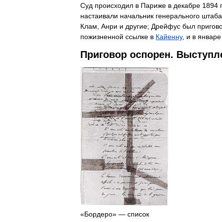
Суд
происходил
в
Париже
в
декабре
1894
г
настаивали
начальник
генерального
штаба
Клам
,
Анри
и
другие
;
Дрейфус
был
пригов
пожизненной
ссылке
в
Кайенну
,
и
в
январе
Приговор
оспорен
.
Выступл
«
Бордеро
» —
список