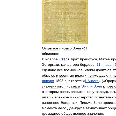
Открытое
письмо
Золя
«
Я
обвиняю
»
В
ноябре
1897
г
.
брат
Дрейфуса
,
Матье
Др
Эстергази
,
как
автора
бордеро
.
11
января
сделано
все
возможное
,
чтобы
добиться
эт
обыска
,
и
военные
власти
прямо
давили
н
января
1898
г
.,
в
газете
«
L
’
Aurore
» («
Орор
»
знаменитого
писателя
Эмиля
Золя
к
прези
в
котором
очень
решительно
утверждалось
штаб
и
военное
министерство
сознательно
виновного
Эстергази
.
Письмо
Золя
произв
момента
дело
Дрейфуса
захватывает
обще
громадное
общественное
значение
.