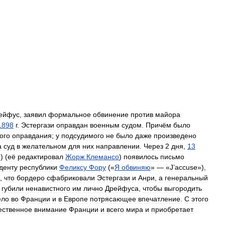
ейфус
,
заявил
формальное
обвинение
против
майора
1898
г
.
Эстергази
оправдан
военным
судом
.
Причём
было
ого
оправдания
;
у
подсудимого
не
было
даже
произведено
а
суд
в
желательном
для
них
направлении
.
Через
2
дня
,
13
) (
её
редактировал
Жорж
Клемансо
)
появилось
письмо
денту
республики
Феликсу
Фору
(«
Я
обвиняю
» — «
J
’
accuse
»),
,
что
бордеро
сфабриковали
Эстергази
и
Анри
,
а
генеральный
губили
ненавистного
им
лично
Дрейфуса
,
чтобы
выгородить
ело
во
Франции
и
в
Европе
потрясающее
впечатление
.
С
этого
ственное
внимание
Франции
и
всего
мира
и
приобретает