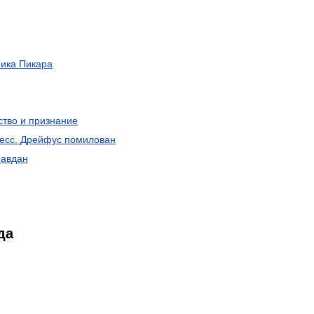
ника
Пикара
ство
и
признание
есс
.
Дрейфус
помилован
равдан
да