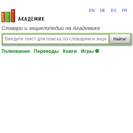
EN
DE
ES
FR
academic.ru
Словари и энциклопедии на Академике
Найти!
Толкования
Переводы
Книги
Игры ⚽