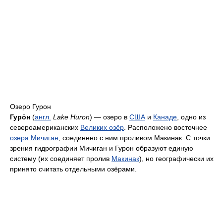
Озеро Гурон
Гуро́н
(
англ.
Lake Huron
) — озеро в
США
и
Канаде
, одно из
североамериканских
Великих озёр
. Расположено восточнее
озера Мичиган
, соединено с ним проливом Макинак. С точки
зрения гидрографии Мичиган и Гурон образуют единую
систему (их соединяет пролив
Макинак
), но географически их
принято считать отдельными озёрами.