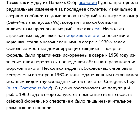
Также как и у других Великих Озёр
экология
Гурона претерпела
радикальные изменения за последнее столетие. Изначально в
озерном сообществе доминировал озёрный голец-кристивомер
(
Salvelinus namaycush
W.
), который питался большим
количеством пресноводных рыб, таких как
сиг
. Несколько
агрессивных видов, включая
морские миноги
, сероспинки и
корюшка, стали многочисленными в озере в 1930-х годах.
Основные местные доминирующие хищники — озёрная
форель, были практически искоренены в озере к 1950 году из-
за сочетания перелова и последствия обильного размножения
морской миноги. Несколько видов глубоководных сигов были
искоренены из озера в 1960-е годы, единственным оставшимся
местным видом глубоководных сигов является Coregonus hoyi
(
англ.
Coregonus hoyi
). С целью восстановления популяций
рыб с 1960 года в озеро запускали неместные виды лосося и
озёрной форели, но следствием было лишь незначительное
размножение форели.