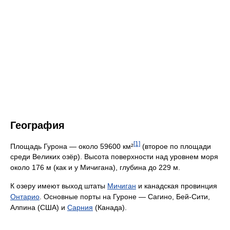
География
[1]
Площадь Гурона — около 59600 км²
(второе по площади
среди Великих озёр). Высота поверхности над уровнем моря
около 176 м (как и у Мичигана), глубина до 229 м.
К озеру имеют выход штаты
Мичиган
и канадская провинция
Онтарио
. Основные порты на Гуроне — Сагино, Бей-Сити,
Алпина (США) и
Сарния
(Канада).