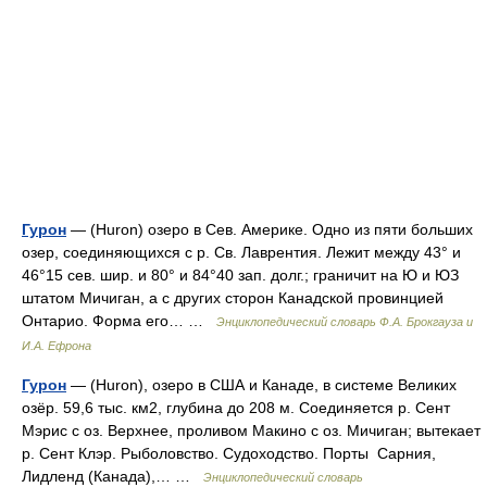
Гурон
— (Huron) озеро в Сев. Америке. Одно из пяти больших
озер, соединяющихся с р. Св. Лаврентия. Лежит между 43° и
46°15 сев. шир. и 80° и 84°40 зап. долг.; граничит на Ю и ЮЗ
штатом Мичиган, а с других сторон Канадской провинцией
Онтарио. Форма его… …
Энциклопедический словарь Ф.А. Брокгауза и
И.А. Ефрона
Гурон
— (Huron), озеро в США и Канаде, в системе Великих
озёр. 59,6 тыс. км2, глубина до 208 м. Соединяется р. Сент
Мэрис с оз. Верхнее, проливом Макино с оз. Мичиган; вытекает
р. Сент Клэр. Рыболовство. Судоходство. Порты Сарния,
Лидленд (Канада),… …
Энциклопедический словарь