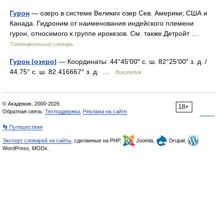
Гурон
— озеро в системе Великих озер Сев. Америки; США и
Канада. Гидроним от наименования индейского племени
гурон, относимого к группе ирокезов. См. также Детройт …
Топонимический словарь
Гурон (озеро)
— Координаты: 44°45′00″ с. ш. 82°25′00″ з. д. /
44.75° с. ш. 82.416667° з. д. …
Википедия
© Академик, 2000-2026
18+
Обратная связь:
Техподдержка
,
Реклама на сайте
👣 Путешествия
Экспорт словарей на сайты
, сделанные на PHP,
Joomla,
Drupal,
WordPress, MODx.