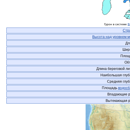
Гурон в системе
В
Стр
Высота над уровнем 
Дл
Шир
Площ
Об
Длина береговой л
Наибольшая глуб
Средняя глу
Площадь
водосб
Впадающие р
Вытекающая р