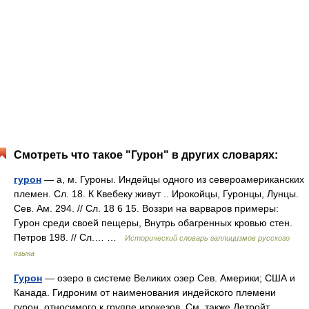
Смотреть что такое "Гурон" в других словарях:
гурон
— а, м. Гуроны. Индейцы одного из североамериканских
племен. Сл. 18. К Квебеку живут .. Ирокойцы, Гуронцы, Лунцы.
Сев. Ам. 294. // Сл. 18 6 15. Воззри на варваров примеры:
Гурон среди своей пещеры, Внутрь обагренных кровью стен.
Петров 198. // Сл.… …
Исторический словарь галлицизмов русского
языка
Гурон
— озеро в системе Великих озер Сев. Америки; США и
Канада. Гидроним от наименования индейского племени
гурон, относимого к группе ирокезов. См. также Детройт.