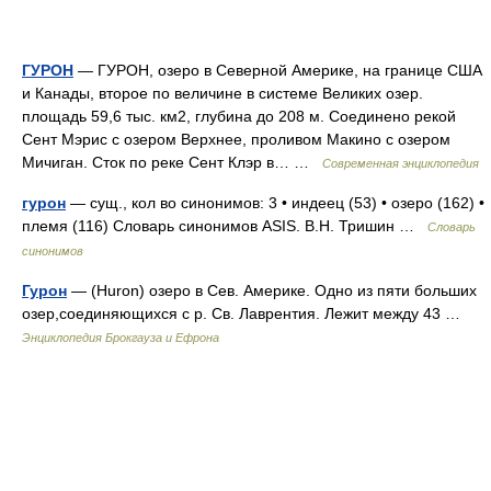
ГУРОН
— ГУРОН, озеро в Северной Америке, на границе США
и Канады, второе по величине в системе Великих озер.
площадь 59,6 тыс. км2, глубина до 208 м. Соединено рекой
Сент Мэрис с озером Верхнее, проливом Макино с озером
Мичиган. Сток по реке Сент Клэр в… …
Современная энциклопедия
гурон
— сущ., кол во синонимов: 3 • индеец (53) • озеро (162) •
племя (116) Словарь синонимов ASIS. В.Н. Тришин …
Словарь
синонимов
Гурон
— (Huron) озеро в Сев. Америке. Одно из пяти больших
озер,соединяющихся с р. Св. Лаврентия. Лежит между 43 …
Энциклопедия Брокгауза и Ефрона