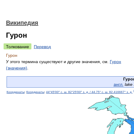
Википедия
Гурон
Толкование
Перевод
Гурон
У этого термина существуют и другие значения, см.
Гурон
(значения)
.
Гуро
англ.
lake
Координаты
:
Координаты
:
44°45′00″ с. ш.
82°25′00″ з. д.
/
44.75° с. ш.
82.416667° з. д.