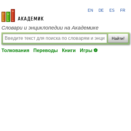
EN
DE
ES
FR
academic.ru
Словари и энциклопедии на Академике
Найти!
Толкования
Переводы
Книги
Игры ⚽