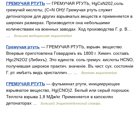
ГРЕМУЧАЯ РТУТЬ
— ГРЕМУЧАЯ РТУТЬ, HgCsN202,соль
гремучей кислоты, (C=N ОН)! Гремучая ртуть служит
детонатором для других взрывчатых веществ и применяется в
широких размерах. Производится она небольшими
количествами на военных заводах. Ход производства Г. р. В…
…
Большая медицинская энциклопедия
Гремучая ртуть
— ГРЕМУЧАЯ РТУТЬ, взрывч. вещество.
Впервые приготовлена Говардомъ въ 1800 г. Химич. составъ
Hgc2N2O2 (Либихъ). Это единств. соль гремуч. кислоты HCNO,
получившая широкое практич. значеніе. Въ чист. сух. состояніи
Г. рт. имѣетъ видъ кристаллич.… …
Военная энциклопедия
ГРЕМУЧАЯ РТУТЬ
— фульминат ртути, инициирующее
взрывчатое вещество, Hg(CNO)2. Белый или серый порошок.
Теплота взрыва 1,8 МДж/кг. Применяется в капсюлях
детонаторах …
Большой Энциклопедический словарь