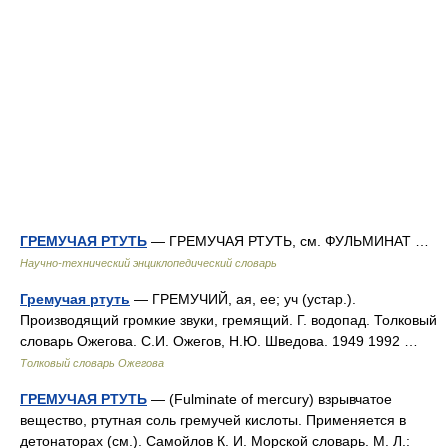
ГРЕМУЧАЯ РТУТЬ
— ГРЕМУЧАЯ РТУТЬ, см. ФУЛЬМИНАТ …
Научно-технический энциклопедический словарь
Гремучая ртуть
— ГРЕМУЧИЙ, ая, ее; уч (устар.).
Производящий громкие звуки, гремящий. Г. водопад. Толковый
словарь Ожегова. С.И. Ожегов, Н.Ю. Шведова. 1949 1992 …
Толковый словарь Ожегова
ГРЕМУЧАЯ РТУТЬ
— (Fulminate of mercury) взрывчатое
вещество, ртутная соль гремучей кислоты. Применяется в
детонаторах (см.). Самойлов К. И. Морской словарь. М. Л.: