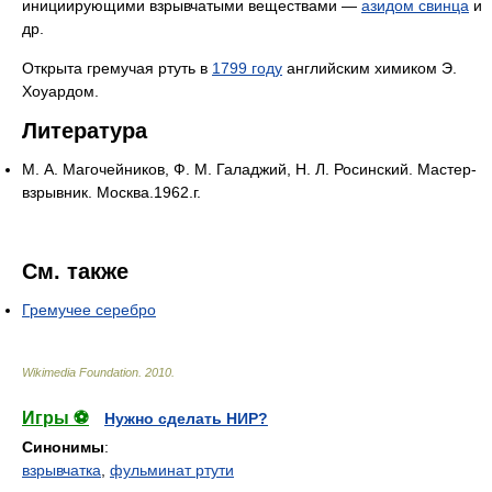
инициирующими взрывчатыми веществами —
азидом свинца
и
др.
Открыта гремучая ртуть в
1799 году
английским химиком Э.
Хоуардом.
Литература
М. А. Магочейников, Ф. М. Галаджий, Н. Л. Росинский. Мастер-
взрывник. Москва.1962.г.
См. также
Гремучее серебро
Wikimedia Foundation
.
2010
.
Игры ⚽
Нужно сделать НИР?
Синонимы
:
взрывчатка
,
фульминат ртути