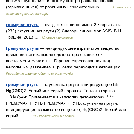
весьма неустойчиво и потому быстро распадающихся
(взрывающихся) от различных незначительных… …
Технический
железнодорожный словарь
гремучая ртуть
— сущ., кол во синонимов: 2 • взрывчатка
(232) • фульминат ртути (2) Словарь синонимов ASIS. В.Н.
Тришин. 2013 …
Словарь синонимов
Гремучая ртуть
— инициирующее взрывчатое вещество;
применяется в капсюлях детонаторах, капсюлях
воспламенителях и т. п. Горение спрессованной под
небольшим давлением Г. р. легко переходит в детонацию …
Российская энциклопедия по охране труда
гремучая ртуть
— фульминат ртути, инициирующее ВВ,
Hg(CNO)2. Белый или серый порошок. Теплота взрыва
1,8 МДж/кг. Применяется в капсюлях детонаторах. * * *
ГРЕМУЧАЯ РТУТЬ ГРЕМУЧАЯ РТУТЬ, фульминат ртути,
инициирующее взрывчатое вещество, Hg(CNO)2. Белый или
серый… …
Энциклопедический словарь