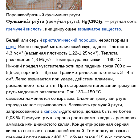
Порошкообразный фульминат ртути.
Фульмина́т рту́ти
(грему́чая ртуть),
Hg(CNO)
, — ртутная соль
2
гремучей кислоты
, инициирующее
взрывчатое вещество
.
Белый или серый
кристаллический
порошок
, нерастворим в
воде
. Имеет сладкий металлический вкус, ядовит. Плотность
4,3 г/см³ (насыпная плотность 1,22-1,25г/см³). Теплота
разложения 1,8 MДж/кг. Температура вспышки — 180 °С.
Нижний предел чувствительности при падении груза 700 г. —
5,5 см, верхний — 8,5 см. Гравиметрическая плотность З—4 г/
см³. Легко взрывается при ударе, действии пламени,
раскалённого тела и т. п. При осторожном нагревании гремучая
ртуть медленно разлагается. При 130—150 °C
самовоспламеняется со взрывом. Влажная гремучая ртуть
гораздо менее взрывоопасна. Влажность гремучей ртути,
запрессованной в
капсюль
-детонатор, должна быть не более
0,03 %. Гремучая ртуть хорошо растворима в водных растворах
аммиака или цианистого калия. Концентрированная серная
кислота вызывает взрыв одной каплей. Температура взрыва
гремучей ртути равна 4400 °C, объем газов 315 л/кг, скорость