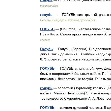
голубь
— ГОЛУБЬ, я, м. (или голубь сизы
русского арго
голубь
— ГОЛУБЬ, сизокрылый, разг. сни
Словарь-тезаурус синонимов русской речи
ГОЛУБЬ
— (Columba), неотчетливое созв
Пса и Киля. Самая яркая звезда в нем Ал
словарь
Голубь
— Голубь, (Горлица) 1) в древности
дикие, так и домашние. В Библии неоднокра
8:7), к рая встречалась в нескольких ра
ГОЛУБЬ
— ГОЛУБЬ, я, мн. и, ей, муж. Ди
белым оперением и большим зобом. Почто
письмом). Декоративные голуби. Гонять 
голубь
— зобастый (Тургенев); кроткий (К
чистый (Мельн. Печерский) Эпитеты литер
товарищество Скоропечатни А. А. Левенс
ГОЛУБЬ
— символ духовной чистоты. В хр