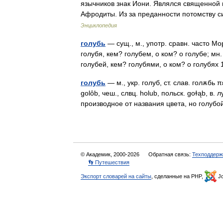
язычников знак Иони. Являлся священной 
Афродиты. Из за преданности потомству
Энциклопедия
голубь
— сущ., м., употр. сравн. часто Мо
голубя, кем? голубем, о ком? о голубе; мн.
голубей, кем? голубями, о ком? о голубя
голубь
— м., укр. голуб, ст. слав. голѫбь π
golȏb, чеш., слвц. holub, польск. goɫąb, в.
производное от названия цвета, но гол
© Академик, 2000-2026
Обратная связь:
Техподдерж
👣 Путешествия
Экспорт словарей на сайты
, сделанные на PHP,
Jo