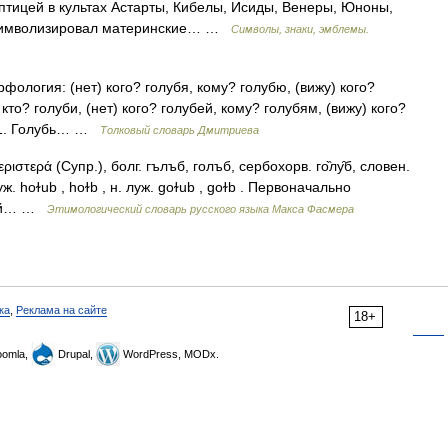
птицей в культах Астарты, Кибелы, Исиды, Венеры, Юноны,
 символизировал материнские… …
Символы, знаки, эмблемы.
рфология: (нет) кого? голубя, кому? голубю, (вижу) кого?
 кто? голуби, (нет) кого? голубей, кому? голубям, (вижу) кого?
х 1. Голубь… …
Толковый словарь Дмитриева
εριστερά (Супр.), болг. гълъб, голъб, сербохорв. го̏лу̑б, словен.
 луж. hoɫub , hoɫb , н. луж. goɫub , goɫb . Первоначально
убой… …
Этимологический словарь русского языка Макса Фасмера
ка
,
Реклама на сайте
18+
omla,
Drupal,
WordPress, MODx.