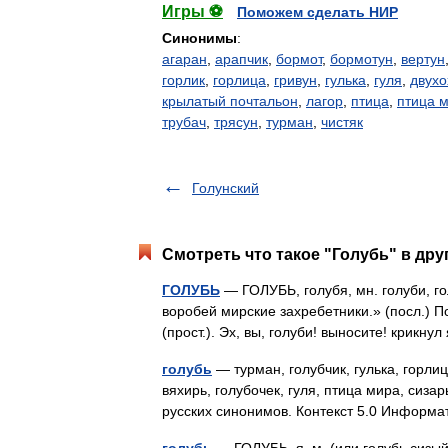
Игры ⚽
Поможем сделать НИР
Синонимы
:
агаран
,
арапчик
,
бормот
,
бормотун
,
вертун
горлик
,
горлица
,
гривун
,
гулька
,
гуля
,
двухо
крылатый почтальон
,
лагор
,
птица
,
птица 
трубач
,
трясун
,
турман
,
чистяк
Голунский
Смотреть что такое "Голубь" в дру
ГОЛУБЬ
— ГОЛУБЬ, голубя, мн. голуби, го
воробей мирские захребетники.» (посл.) П
(прост.). Эх, вы, голуби! выносите! кри
голубь
— турман, голубчик, гулька, горли
вяхирь, голубочек, гуля, птица мира, сиза
русских синонимов. Контекст 5.0 Информ