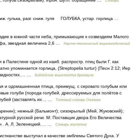
й, голубь сизокрылый). Ирон. шутл. обращение …
Словарь
ж. гулька, разг. сниж. гуля ГОЛУБКА, устар. горлица …
ездие в южной части неба, примыкающие к созвездиям Малого
ьфа, звездная величина 2,6 …
Научно-технический энциклопедический
 в Палестине одной из наиб. распростр. птиц были Г. как
тно упоминается горлица, (Streptopelia turtur) (Песн 2:12; Иер
зновидностях.… …
Библейская энциклопедия Брокгауза
кая и одомашненная птица, преимущ. с серовато голубым или
вые голуби (порода голубей, дрессируемых для полётов с
голубей (заставлять их… …
Толковый словарь Ожегова
аренин); нежный (Бальмонт); сизокрылый (Мей, Жуковский);
атурной русской речи. М: Поставщик двора Его Величества
он . А. Л. Зеленецкий.… …
Словарь эпитетов
истианстве выступал в качестве эмблемы Святого Духа. У