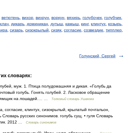
,
ветютень
,
вихор
,
вихрун
,
воркун
,
вяхирь
,
голубочек
,
голубчик
,
хлач
,
дикарь
,
доминикан
,
дутыш
,
камыш
,
кинг
,
клинтух
,
козырь
,
мира
,
сизарь
,
сизокрылый
,
сизяк
,
согласие
,
созвездие
,
типплер
,
Голунский, Сергей
гих словарях:
лубей, муж. 1. Птица полудомашняя и дикая. «Голубь да
очтовый голубь. Гонять голубей. 2. Ласковое обращение
кнул ямщик на лошадей.… …
Толковый словарь Ушакова
ца, согласие, клинтух, сизокрылый, крылатый почтальон,
рь Словарь русских синонимов. голубь сущ. • гуля Словарь
атик. 2012 …
Словарь синонимов