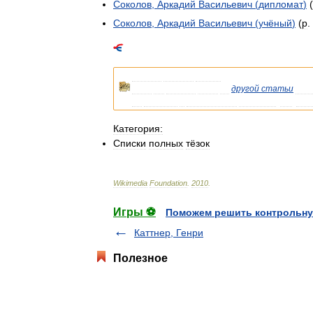
Соколов
,
Аркадий
Васильевич
(
дипломат
)
(
Соколов
,
Аркадий
Васильевич
(
учёный
)
(
р
.
Список
полных
тёзок
.
Если
вы
попали
сюда
из
другой
статьи
Вик
на
статью
о
конкретном
человеке
.
См
.
так
Категория:
Списки
полных
тёзок
Wikimedia
Foundation
.
2010
.
Игры ⚽
Поможем решить контрольну
Каттнер, Генри
Полезное