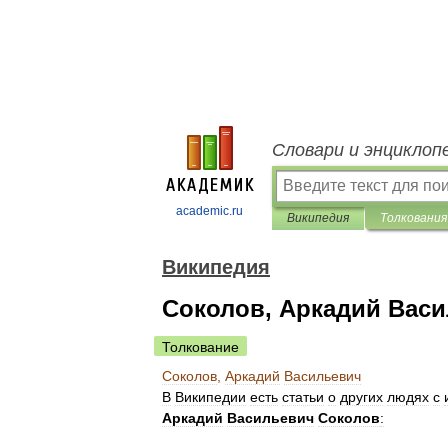
Словари и энциклоп
academic.ru
Википедия
Толкования
Википедия
Соколов, Аркадий Вас
Толкование
Соколов
,
Аркадий
Васильевич
В
Википедии
есть
статьи
о
других
людях
с
Аркадий
Васильевич
Соколов
: