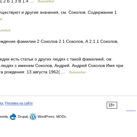
1.2 Б 1.3 В 1.4 …
Википедия
ществуют и другие значения, см. Соколов. Содержание 1
ия
ипедия
дение фамилии 2 Соколов 2.1 Соколов, А 2.1.1 Соколов,
дии есть статьи о других людях с такой фамилией, см.
их людях с именем Соколов, Андрей. Андрей Соколов Имя при
та рождения: 13 августа 1962( …
Википедия
ка
,
Реклама на сайте
18+
omla,
Drupal,
WordPress, MODx.