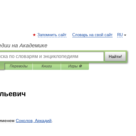
Запомнить сайт
Словарь на свой сайт
RU
едии на Академике
Найти!
Переводы
Книги
Игры ⚽
ильевич
именем
Соколов
,
Аркадий
.