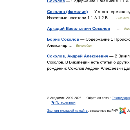
Соколов
— Содержание 1 Фамилия 1.1 А 
Соколов (фамилия)
— У этого термина су
Известные носители 1.1 А 1.2 Б …
Википед
Аркадий Васильевич Соколов
— …
Вик
Борис Соколов
— Содержание 1 Происхож
Александр …
Википедия
Соколов, Андрей Алексеевич
— В Википе
Соколов. В Википедии есть статьи о друг
рождении: Соколов Андрей Алексеевич Да
© Академик, 2000-2026
Обратная связь:
Техподдерж
👣 Путешествия
Экспорт словарей на сайты
, сделанные на PHP,
Jo