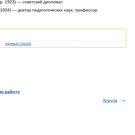
р
.
1923
) —
советский
дипломат
.
1934
) —
доктор
педагогических
наук
,
профессор
.
ипедии
,
возможно
,
стоит
уточнить
ссылку
так
,
чтобы
она
указывала
же
полный
список
существующих
статей
.
ю работу
Хорула