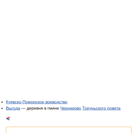
Куявско-Поморское воеводство
Выгода
— деревня в гмине
Черниково
Торуньского повята
Список статей об одноимённых населённых пунктах.