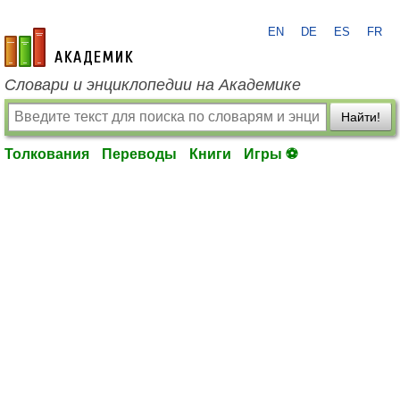
EN
DE
ES
FR
academic.ru
Словари и энциклопедии на Академике
Найти!
Толкования
Переводы
Книги
Игры ⚽