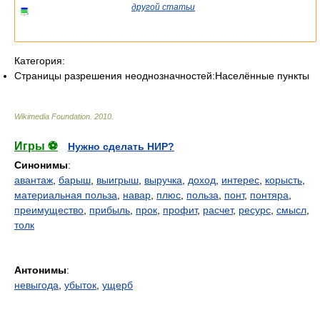
Если вы попали сюда из
другой статьи
Википедии, возможно,
стоит уточнить ссылку так, чтобы она указывала на статью о
конкретном
населённом пункте.
Категория:
Страницы разрешения неоднозначностей:Населённые пункты
Wikimedia Foundation
.
2010
.
Игры ⚽
Нужно сделать НИР?
Синонимы
:
авантаж
,
барыш
,
выигрыш
,
выручка
,
доход
,
интерес
,
корысть
,
материальная польза
,
навар
,
плюс
,
польза
,
понт
,
понтяра
,
преимущество
,
прибыль
,
прок
,
профит
,
расчет
,
ресурс
,
смысл
,
толк
Антонимы
:
невыгода
,
убыток
,
ущерб