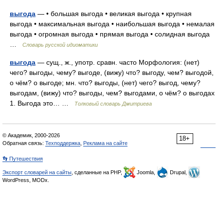
выгода
— • большая выгода • великая выгода • крупная
выгода • максимальная выгода • наибольшая выгода • немалая
выгода • огромная выгода • прямая выгода • солидная выгода
…
Словарь русской идиоматики
выгода
— сущ., ж., употр. сравн. часто Морфология: (нет)
чего? выгоды, чему? выгоде, (вижу) что? выгоду, чем? выгодой,
о чём? о выгоде; мн. что? выгоды, (нет) чего? выгод, чему?
выгодам, (вижу) что? выгоды, чем? выгодами, о чём? о выгодах
1. Выгода это… …
Толковый словарь Дмитриева
© Академик, 2000-2026
18+
Обратная связь:
Техподдержка
,
Реклама на сайте
👣 Путешествия
Экспорт словарей на сайты
, сделанные на PHP,
Joomla,
Drupal,
WordPress, MODx.