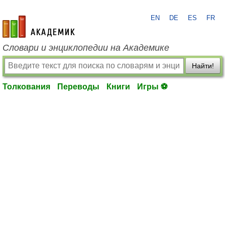
EN
DE
ES
FR
academic.ru
Словари и энциклопедии на Академике
Найти!
Толкования
Переводы
Книги
Игры ⚽