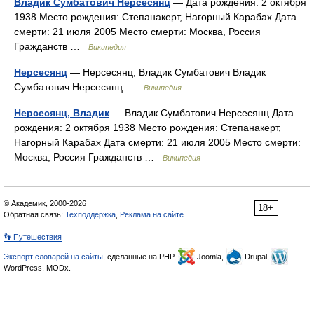
Владик Сумбатович Нерсесянц
— Дата рождения: 2 октября
1938 Место рождения: Степанакерт, Нагорный Карабах Дата
смерти: 21 июля 2005 Место смерти: Москва, Россия
Гражданств …
Википедия
Нерсесянц
— Нерсесянц, Владик Сумбатович Владик
Сумбатович Нерсесянц …
Википедия
Нерсесянц, Владик
— Владик Сумбатович Нерсесянц Дата
рождения: 2 октября 1938 Место рождения: Степанакерт,
Нагорный Карабах Дата смерти: 21 июля 2005 Место смерти:
Москва, Россия Гражданств …
Википедия
© Академик, 2000-2026
18+
Обратная связь:
Техподдержка
,
Реклама на сайте
👣 Путешествия
Экспорт словарей на сайты
, сделанные на PHP,
Joomla,
Drupal,
WordPress, MODx.