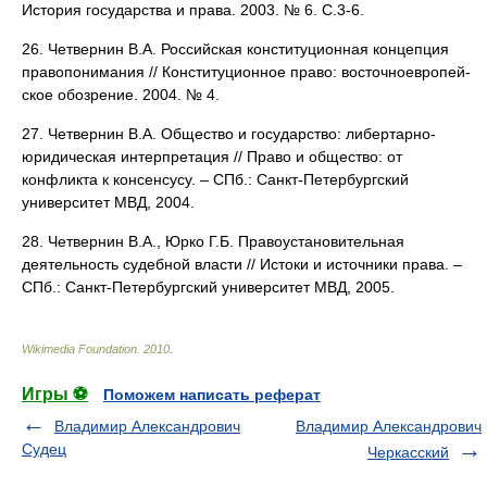
История государства и права. 2003. № 6. С.3-6.
26. Четвернин В.А. Российская конституционная концепция
правопо­нимания // Конституционное право: восточноевропей­
ское обозрение. 2004. № 4.
27. Четвернин В.А. Общество и государство: либертарно-
юридиче­ская интерпретация // Право и общество: от
конфликта к консен­сусу. – СПб.: Санкт-Петербургский
университет МВД, 2004.
28. Четвернин В.А., Юрко Г.Б. Правоустановительная
деятельность судебной власти // Истоки и источники права. –
СПб.: Санкт-Пе­тербургский университет МВД, 2005.
Wikimedia Foundation
.
2010
.
Игры ⚽
Поможем написать реферат
Владимир Александрович
Владимир Александрович
Судец
Черкасский