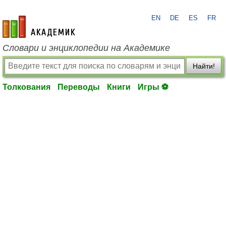
EN
DE
ES
FR
academic.ru
Словари и энциклопедии на Академике
Найти!
Толкования
Переводы
Книги
Игры ⚽