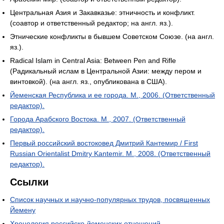
Центральная Азия и Закавказье: этничность и конфликт.
(соавтор и ответственный редактор; на англ. яз.).
Этнические конфликты в бывшем Советском Союзе. (на англ.
яз.).
Radical Islam in Central Asia: Between Pen and Rifle
(Радикальный ислам в Центральной Азии: между пером и
винтовкой). (на англ. яз., опубликована в США).
Йеменская Республика и ее города. М., 2006. (Ответственный
редактор).
Города Арабского Востока. М., 2007. (Ответственный
редактор).
Первый российский востоковед Дмитрий Кантемир / First
Russian Orientalist Dmitry Kantemir. М., 2008. (Ответственный
редактор).
Ссылки
Список научных и научно-популярных трудов, посвященных
Йемену
Хронология российско-йеменских отношений