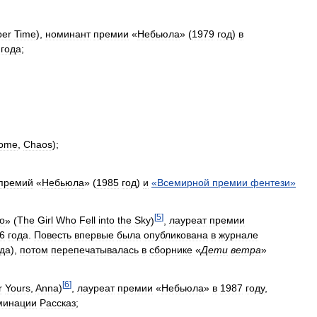
per
Time
),
номинант
премии
«
Небьюла
» (
1979
год
)
в
года
;
ome
,
Chaos
);
премий
«
Небьюла
» (
1985
год
)
и
«
Всемирной
премии
фентези
»
[
5
]
о
» (
The
Girl
Who
Fell
into
the
Sky
)
,
лауреат
премии
6
года
.
Повесть
впервые
была
опубликована
в
журнале
ода
),
потом
перепечатывалась
в
сборнике
«
Дети
ветра
»
[
6
]
r
Yours
,
Anna
)
,
лауреат
премии
«
Небьюла
»
в
1987
году
,
минации
Рассказ
;