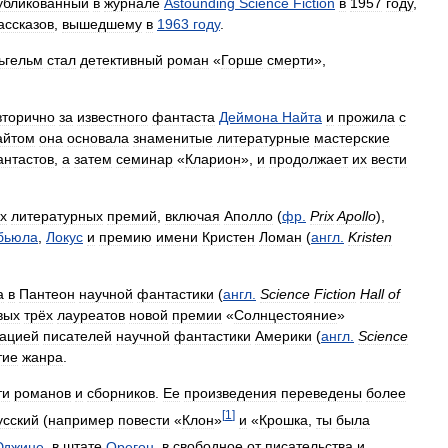
убликованный
в
журнале
Astounding
Science
Fiction
в
1957
году
,
ассказов
,
вышедшему
в
1963
году
.
ьгельм
стал
детективный
роман
«
Горше
смерти
»,
вторично
за
известного
фантаста
Деймона
Найта
и
прожила
с
айтом
она
основала
знаменитые
литературные
мастерские
нтастов
,
а
затем
семинар
«
Кларион
»,
и
продолжает
их
вести
х
литературных
премий
,
включая
Аполло
(
фр
.
Prix
Apollo
),
бьюла
,
Локус
и
премию
имени
Кристен
Ломан
(
англ
.
Kristen
а
в
Пантеон
научной
фантастики
(
англ
.
Science
Fiction
Hall
of
вых
трёх
лауреатов
новой
премии
«
Солнцестояние
»
ацией
писателей
научной
фантастики
Америки
(
англ
.
Science
тие
жанра
.
ти
романов
и
сборников
.
Ее
произведения
переведены
более
[
1
]
усский
(
например
повести
«
Клон
»
и
«
Крошка
,
ты
была
джине
,
в
штате
Орегон
,
в
свободное
от
писательства
и