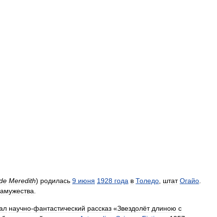
de
Meredith
)
родилась
9
июня
1928
года
в
Толедо
,
штат
Огайо
.
замужества
.
ал
научно
-
фантастический
рассказ
«
Звездолёт
длиною
с