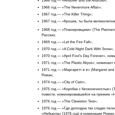
1966
год
— «
Andover
and
the
Android
»;
1966
год
— «
The
Nevermore
Affair
»;
1967
год
— «
The
Killer
Thing
»;
1967
год
— «
Крошка
,
ты
была
великолепн
1968
год
— «
Планировщики
» (
The
Planner
Рассказ
;
1969
год
— «
Let
the
Fire
Fall
»;
1970
год
— «
A
Cold
Night
Dark
With
Snow
»,
1970
год
— «
April
Fool
’
s
Day
Forever
»,
ном
1971
год
— «
The
Plastic
Abyss
»,
номинант
1971
год
— «
Маргаретт
и
я
» (
Margaret
and
Роман
;
1974
год
— «
City
of
Cain
»;
1975
год
— «
Коробка
с
бесконечностью
» (
повести
,
номинировавшейся
на
премию
«
1976
год
— «
The
Clewiston
Test
»;
1976
год
— «
Где
допоздна
так
сладко
пели
«
Небьюла
» (
1976
год
)
в
номинации
Роман
;