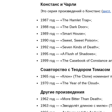
Констанс
и
Чарли
Это
серия
произведений
о
Констанс
(
англ
.
1987
год
— «
The
Hamlet
Trap
»;
1988
год
— «
The
Dark
Door
»;
1989
год
— «
Smart
House
»;
1990
год
— «
Sweet
,
Sweet
Poison
»;
1992
год
— «
Seven
Kinds
of
Death
»;
1995
год
— «
A
Flush
of
Shadows
»;
1999
год
— «
The
Casebook
of
Constance
a
Соавторство
с
Теодором
Томасом
1965
год
— «
Клон
» (
The
Clone
)
номинант
1970
год
— «
The
Year
of
the
Cloud
».
Другие
произведения
1962
год
— «
More
Bitter
Than
Death
»;
1963
год
— «
Звездолёт
длиною
с
милю
» (