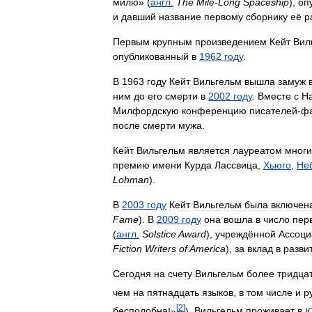
милю
» (
англ
.
The
Mile
-
Long
Spaceship
),
оп
и
давший
название
первому
сборнику
её
р
Первым
крупным
произведением
Кейт
Вил
опубликованный
в
1962
году
.
В
1963
году
Кейт
Вильгельм
вышла
замуж
ним
до
его
смерти
в
2002
году
.
Вместе
с
Н
Милфордскую
конференцию
писателей
-
фа
после
смерти
мужа
.
Кейт
Вильгельм
является
лауреатом
многи
премию
имени
Курда
Лассвица
,
Хьюго
,
Не
Lohman
).
В
2003
году
Кейт
Вильгельм
была
включен
Fame
).
В
2009
году
она
вошла
в
число
пер
(
англ
.
Solstice
Award
),
учреждённой
Ассоци
Fiction
Writers
of
America
),
за
вклад
в
разви
Сегодня
на
счету
Вильгельм
более
тридца
чем
на
пятнадцать
языков
,
в
том
числе
и
р
[
2
]
бесподобна
!»
).
Вильгельм
проживает
в
Ю