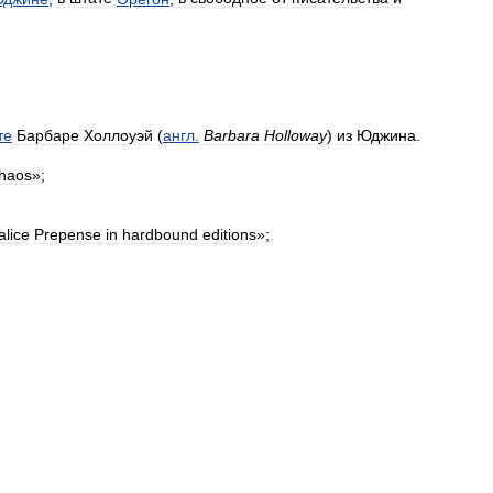
те
Барбаре
Холлоуэй
(
англ
.
Barbara
Holloway
)
из
Юджина
.
haos
»;
lice
Prepense
in
hardbound
editions
»;