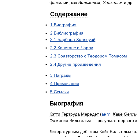
фамилии
,
как
Вильхельм
,
Уилхельм
и
др
.
Содержание
1
Биография
2
Библиография
2
.
1
Барбара
Холлоуэй
2
.
2
Констанс
и
Чарли
2
.
3
Соавторство
с
Теодором
Томасом
2
.
4
Другие
произведения
3
Награды
4
Примечания
5
Ссылки
Биография
Кэтти
Гертруда
Мередет
(
англ
.
Katie
Gertru
Фамилия
Вильгельм
—
результат
первого
Литературным
дебютом
Кейт
Вильгельм
ст