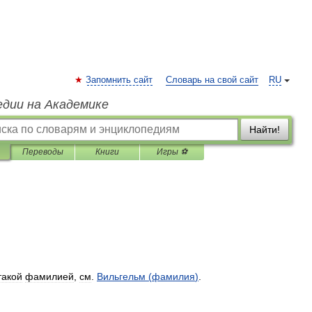
Запомнить сайт
Словарь на свой сайт
RU
едии на Академике
Найти!
Переводы
Книги
Игры ⚽
такой
фамилией
,
см
.
Вильгельм
(
фамилия
)
.