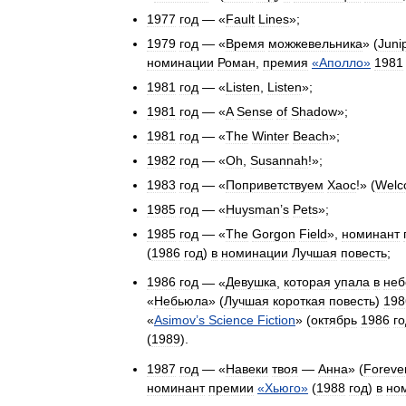
1977
год
— «
Fault
Lines
»;
1979
год
— «
Время
можжевельника
» (
Juni
номинации
Роман
,
премия
«
Аполло
»
1981
1981
год
— «
Listen
,
Listen
»;
1981
год
— «
A
Sense
of
Shadow
»;
1981
год
— «
The
Winter
Beach
»;
1982
год
— «
Oh
,
Susannah
!»;
1983
год
— «
Поприветствуем
Хаос
!» (
Welc
1985
год
— «
Huysman
’
s
Pets
»;
1985
год
— «
The
Gorgon
Field
»,
номинант
(
1986
год
)
в
номинации
Лучшая
повесть
;
1986
год
— «
Девушка
,
которая
упала
в
неб
«
Небьюла
» (
Лучшая
короткая
повесть
)
198
«
Asimov
’
s
Science
Fiction
» (
октябрь
1986
г
(
1989
).
1987
год
— «
Навеки
твоя
—
Анна
» (
Foreve
номинант
премии
«
Хьюго
»
(
1988
год
)
в
но