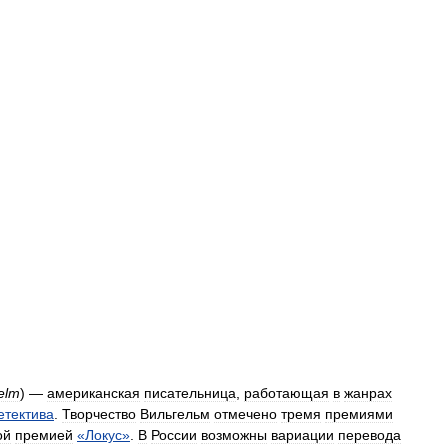
elm
) —
американская
писательница
,
работающая
в
жанрах
етектива
.
Творчество
Вильгельм
отмечено
тремя
премиями
ой
премией
«
Локус
»
.
В
России
возможны
вариации
перевода