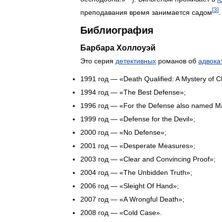
[
3
]
преподавания
время
занимается
садом
.
Библиография
Барбара
Холлоуэй
Это
серия
детективных
романов
об
адвока
1991
год
— «
Death
Qualified:
A
Mystery
of
C
1994
год
— «
The
Best
Defense
»;
1996
год
— «
For
the
Defense
also
named
Ma
1999
год
— «
Defense
for
the
Devil
»;
2000
год
— «
No
Defense
»;
2001
год
— «
Desperate
Measures
»;
2003
год
— «
Clear
and
Convincing
Proof
»;
2004
год
— «
The
Unbidden
Truth
»;
2006
год
— «
Sleight
Of
Hand
»;
2007
год
— «
A
Wrongful
Death
»;
2008
год
— «
Cold
Case
».