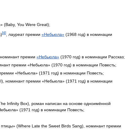
а
» (
Baby
,
You
Were
Great
);
[
4
]
s
)
,
лауреат
премии
«
Небьюла
»
(
1968
год
)
в
номинации
номинант
премии
«
Небьюла
»
(
1970
год
)
в
номинации
Рассказ
;
инант
премии
«
Небьюла
» (
1970
год
)
в
номинации
Повесть
;
премии
«
Небьюла
» (
1971
год
)
в
номинации
Повесть
;
I
),
номинант
премии
«
Небьюла
» (
1971
год
)
в
номинации
The
Infinity
Box
),
роман
написан
на
основе
одноимённой
Небьюла
» (
1971
год
)
в
номинации
Повесть
;
птицы
» (
Where
Late
the
Sweet
Birds
Sang
),
номинант
премии