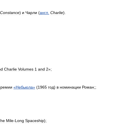
Constance
)
и
Чарли
(
англ
.
Charlie
).
nd
Charlie
Volumes
1
and
2
»;
премии
«
Небьюла
»
(
1965
год
)
в
номинации
Роман
;;
The
Mile
-
Long
Spaceship
);