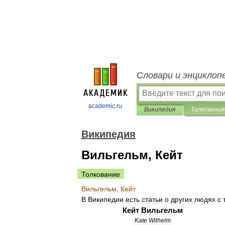
Словари и энциклоп
academic.ru
Википедия
Толкования
Википедия
Вильгельм, Кейт
Толкование
Вильгельм
,
Кейт
В
Википедии
есть
статьи
о
других
людях
с
Кейт
Вильгельм
Kate
Wilhelm