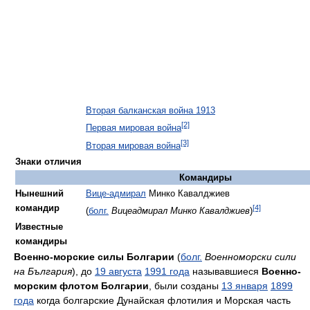
Вторая балканская война 1913
[2]
Первая мировая война
[3]
Вторая мировая война
Знаки отличия
Командиры
Нынешний
Вице-адмирал
Минко Кавалджиев
командир
[4]
(
болг.
Вицеадмирал Минко Кавалджиев
)
Известные
командиры
Военно-морские силы Болгарии
(
болг.
Военноморски сили
на България
), до
19 августа
1991 года
называвшиеся
Военно-
морским флотом Болгарии
, были созданы
13 января
1899
года
когда болгарские Дунайская флотилия и Морская часть