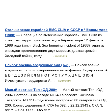
Столкновение кораблей ВМС США и СССР в Чёрном море
(1988)
— Операция по вытеснению кораблей ВМС США из
советских территориальных вод в Чёрном море 12 февраля
1988 года (англ. Black Sea bumping incident of 1988) один из
эпизодов противостояния двух мировых держав времён
Холодной войны, когда… …
Википедия
Список военно-воздушных сил (А-З)
— Список военно
воздушных сил отсортированный по алфавиту. Содержание: А
Б В Г Д Е З И Й К Л М Н О П Р С Т У Ф Х Ц Ч Ш Э Ю Я
Исчезнувшие государства А …
Википедия
Малый охотник Тип «ОД-200»
— Малый охотник Тип «ОД
200» Построены на заводе № 640 в поселке Сосновка
Татарской АССР. В годы войны построено 88 катеров типа ОД
200. Корпус деревянный. СКА № 092, с 22.12.1943 г. СКА №
0317, с 7.05.1944 г. МО 317… …
Военная энциклопедия