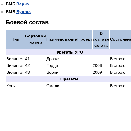
ВМБ
Варна
ВМБ
Бургас
Боевой состав
В
Бортовой
Тип
Наименование
Проект
составе
Состояни
номер
флота
Фрегаты УРО
Вилинген
41
Дразки
В строю
Вилинген
42
Горди
2008
В строю
Вилинген
43
Верни
2009
В строю
Фрегаты
Кони
Смели
В строю