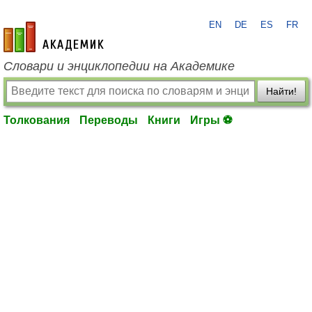
EN
DE
ES
FR
academic.ru
Словари и энциклопедии на Академике
Найти!
Толкования
Переводы
Книги
Игры ⚽