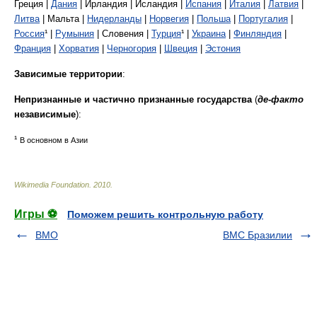
Греция |
Дания
| Ирландия | Исландия |
Испания
|
Италия
|
Латвия
|
Литва
| Мальта |
Нидерланды
|
Норвегия
|
Польша
|
Португалия
|
Россия
¹ |
Румыния
| Словения |
Турция
¹ |
Украина
|
Финляндия
|
Франция
|
Хорватия
|
Черногория
|
Швеция
|
Эстония
Зависимые территории
:
Непризнанные и частично признанные государства
(
де-факто
независимые
):
¹
В основном в Азии
Wikimedia Foundation
.
2010
.
Игры ⚽
Поможем решить контрольную работу
ВМО
ВМС Бразилии