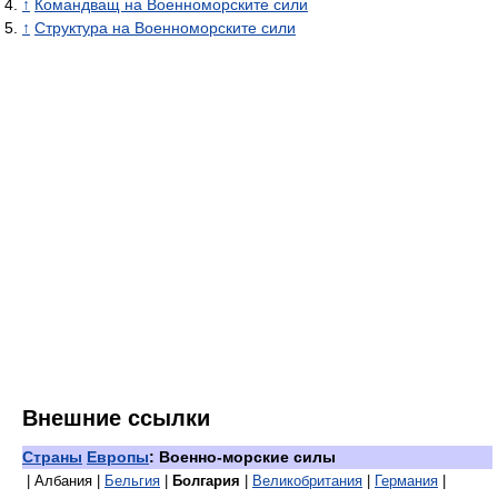
↑
Командващ на Военноморските сили
↑
Структура на Военноморските сили
Внешние ссылки
Страны
Европы
: Военно-морские силы
| Албания |
Бельгия
|
Болгария
|
Великобритания
|
Германия
|