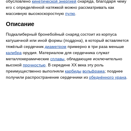
обусловлено
кинетической энергией
снаряда, благодаря чему
его с определённой натяжкой можно рассматривать как
массивную высокоскоростную
пулю
.
Описание
Подкалиберный бронебойный снаряд состоит из корпуса
катушечной или иной формы (поддона), в который вставляется
тяжёлый сердечник
диаметром
примерно в три раза меньше
калибра
орудия. Материалом для сердечника служат
металлокерамические
сплавы
, обладающие исключительно
высокой
прочностью
. В середине XX века эту роль
преимущественно выполняли
карбиды
вольфрама
; позднее
получили распространение сердечники из
обеднённого урана
.