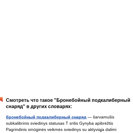
Смотреть что такое "Бронебойный подкалиберный
снаряд" в других словарях:
бронебойный подкалиберный снаряд
— šarvamušis
subkalibrinis sviedinys statusas T sritis Gynyba apibrėžtis
Pagrindinis smūginės veikmės sviedinys su aktyviąja dalimi