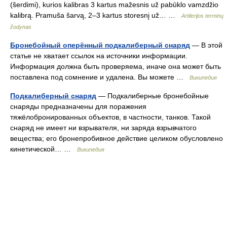
(šerdimi), kurios kalibras 3 kartus mažesnis už pabūklo vamzdžio
kalibrą. Pramuša šarvą, 2–3 kartus storesnį už… …
Artilerijos terminų
žodynas
Бронебойный оперённый подкалиберный снаряд
— В этой
статье не хватает ссылок на источники информации.
Информация должна быть проверяема, иначе она может быть
поставлена под сомнение и удалена. Вы можете …
Википедия
Подкалиберный снаряд
— Подкалиберные бронебойные
снаряды предназначены для поражения
тяжёлобронированных объектов, в частности, танков. Такой
снаряд не имеет ни взрывателя, ни заряда взрывчатого
вещества; его бронепробивное действие целиком обусловлено
кинетической… …
Википедия