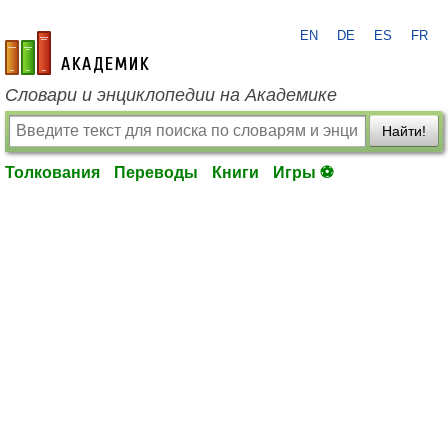
EN
DE
ES
FR
academic.ru
Словари и энциклопедии на Академике
Найти!
Толкования
Переводы
Книги
Игры ⚽