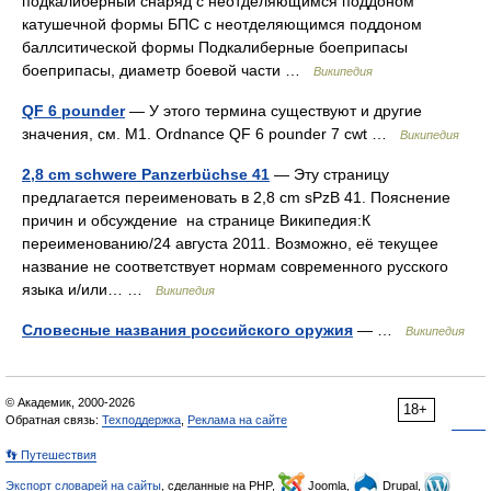
подкалиберный снаряд с неотделяющимся поддоном
катушечной формы БПС с неотделяющимся поддоном
баллситической формы Подкалиберные боеприпасы
боеприпасы, диаметр боевой части …
Википедия
QF 6 pounder
— У этого термина существуют и другие
значения, см. М1. Ordnance QF 6 pounder 7 cwt …
Википедия
2,8 cm schwere Panzerbüchse 41
— Эту страницу
предлагается переименовать в 2,8 cm sPzB 41. Пояснение
причин и обсуждение на странице Википедия:К
переименованию/24 августа 2011. Возможно, её текущее
название не соответствует нормам современного русского
языка и/или… …
Википедия
Словесные названия российского оружия
— …
Википедия
© Академик, 2000-2026
18+
Обратная связь:
Техподдержка
,
Реклама на сайте
👣 Путешествия
Экспорт словарей на сайты
, сделанные на PHP,
Joomla,
Drupal,