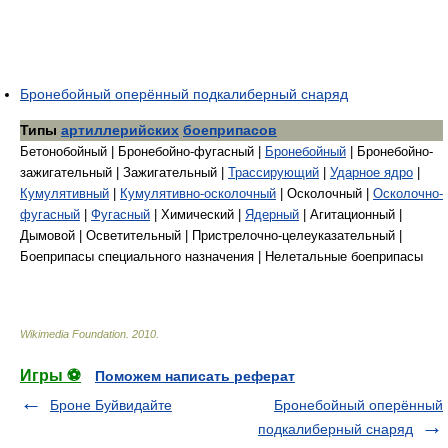
Бронебойный оперённый подкалиберный снаряд
Типы
артиллерийских
боеприпасов
Бетонобойный | Бронебойно-фугасный |
Бронебойный
| Бронебойно-
зажигательный | Зажигательный |
Трассирующий
|
Ударное ядро
|
Кумулятивный
|
Кумулятивно-осколочный
| Осколочный |
Осколочно-
фугасный
|
Фугасный
| Химический |
Ядерный
| Агитационный |
Дымовой | Осветительный | Пристрелочно-целеуказательный |
Боеприпасы специального назначения | Нелетальные боеприпасы
Wikimedia Foundation
.
2010
.
Игры ⚽
Поможем написать реферат
Броне Буйвидайте
Бронебойный оперённый
подкалиберный снаряд