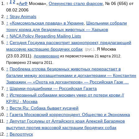
1
2
↑
«
АиФ
Москва»,
Опекунство стало фарсом
, № 06 (656) от
08.02.2006
↑
Stray Animals
↑
«Комсомольская правда» в Украине
,
Школьники собрали
тонну корма для бездомных животных — Харьков
↑
NACA Policy Regarding Mailing Lists
↑
Сегодня Госдума рассмотрит законопроект, предлагающий
массовую кастрацию бродячих собак
. Я Москва
(рус.)
(23.03.2011).
Архивировано
из первоисточника 21 марта 2012.
Проверено 23 марта 2011.
↑
Проблема отлова бездомных животных перерастает в
баталии между зоозащитниками и догхантерами — Константин
Завражин — «Охота на догхантеров» — Российская Газе …
↑
Шарики-подшибники — Российская Газета
↑
Истерзанный собаками москвич умер от потери крови //
KP.RU - Москва
↑
Вести.Ru: Собака бывает кусачей
↑
Газета Московский корреспондент. Общество и Экономика
↑
Депутат Госдумы от Алтайского края Алексей Багаряков
выступил против массовой кастрации бродячих собак
↑
Велоотпуск