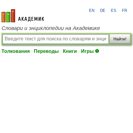
EN
DE
ES
FR
academic.ru
Словари и энциклопедии на Академике
Найти!
Толкования
Переводы
Книги
Игры ⚽