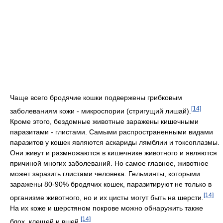
Чаще всего бродячие кошки подвержены грибковым
[14]
заболеваниям кожи - микроспории (стригущий лишай).
Кроме этого, бездомные животные заражены кишечными
паразитами - глистами. Самыми распространенными видами
паразитов у кошек являются аскариды лямблии и токсоплазмы.
Они живут и размножаются в кишечнике животного и являются
причиной многих заболеваний. Но самое главное, животное
может заразить глистами человека. Гельминты, которыми
заражены 80-90% бродячих кошек, паразитируют не только в
[14]
организме животного, но и их цисты могут быть на шерсти.
На их коже и шерстяном покрове можно обнаружить также
[14]
блох, клещей и вшей.