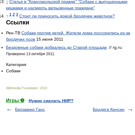
↑
Cтатья в "Комсомольской правде" "Собаки с выпущенными
кишками и насмерть загрызенные граждане"
1
2
3
↑
Стоит ли приносить домой бродячее животное?
Ссылки
Рен-ТВ
Собаки против детей. Жители дома поссорились из-за
бродячих псов
15 июня 2011
Бездомные собаки добрались до Старой площади
. // rg.ru.
Проверено 13 октября 2011.
Категория:
Собаки
Wikimedia Foundation
.
2010
.
Игры ⚽
Нужно сделать НИР?
Брозамер Ганс
Бродяга Кенсин