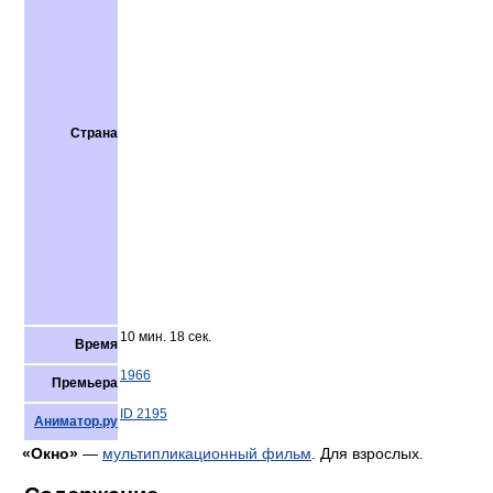
Страна
10 мин. 18 сек.
Время
1966
Премьера
ID 2195
Аниматор.ру
«Окно»
—
мультипликационный фильм
. Для взрослых.