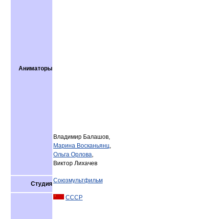
Аниматоры
Владимир Балашов,
Марина Восканьянц
,
Ольга Орлова
,
Виктор Лихачев
Союзмультфильм
Студия
СССР