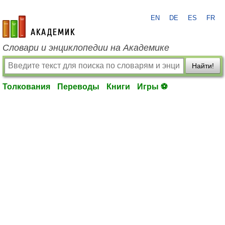
EN
DE
ES
FR
academic.ru
Словари и энциклопедии на Академике
Найти!
Толкования
Переводы
Книги
Игры ⚽