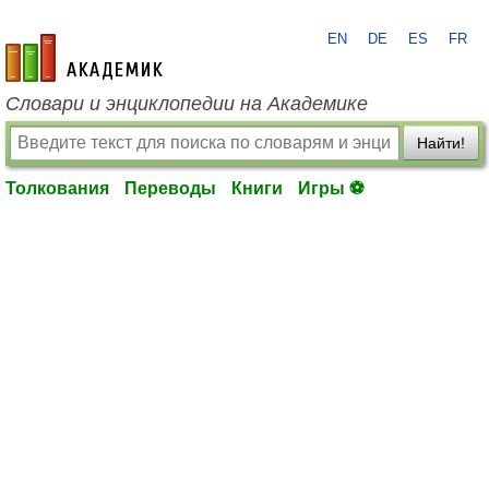
EN
DE
ES
FR
academic.ru
Словари и энциклопедии на Академике
Найти!
Толкования
Переводы
Книги
Игры ⚽