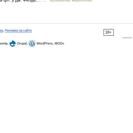
 на фп. у Дж. Филда,… …
Музыкальная энциклопедия
ка
,
Реклама на сайте
18+
omla,
Drupal,
WordPress, MODx.