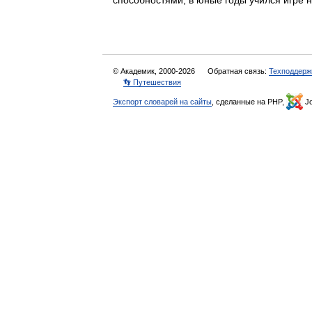
способностями, в юные годы учился игре
© Академик, 2000-2026
Обратная связь:
Техподдерж
👣 Путешествия
Экспорт словарей на сайты
, сделанные на PHP,
Jo