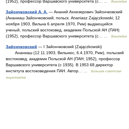
(1952), профессор Варшавского университета (с… …
Википедия
Зайончковский А. А.
— Ананий Ахнезерович Зайончковский
(Ананиаш Зайончковский; польск. Ananiasz Zajączkowski; 12
ноября 1903, Вильна 6 апреля 1970, Рим) выдающийся
ученый, польский востоковед, академик Польской АН (ПАН)
(1952), профессор Варшавского университета (с… …
Википедия
Зайончковский
— I Зайончковский (Zajączkowski)
Ананиаш (12.11.1903, Вильнюс, 6.4.1970, Рим), польский
востоковед, академик Польской АН (ПАН; 1952), профессор
Варшавского университета (с 1935). В 1953 68 директор
института востоковедения ПАН. Автор… …
Большая советская
энциклопедия