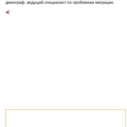
демограф, ведущий специалист по проблемам миграции.
Список статей об однофамильцах.