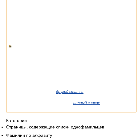
Если вы попали сюда из
другой статьи
Википедии, возможно,
стоит уточнить ссылку так, чтобы она указывала на статью о
конкретном человеке. См. также
полный список
существующих
статей.
Категории:
Страницы, содержащие списки однофамильцев
Фамилии по алфавиту