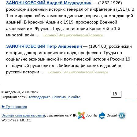
ЗАЙОНЧКОВСКИЙ Андрей Медардович
— (1862 1926)
российский военный историк, генерал от инфантерии (1917). В
1 ю мировую войну командир дивизии, корпуса, командующий
армией. В Красной Армии с 1919, профессор Военной
академии им. Фрунзе. Труды по истории Крымской и 1 й
мировой войн …
Большой Энциклопедический словарь
ЗАЙОНЧКОВСКИЙ Петр Андреевич
— (1904 83) российский
историк, доктор исторических наук, профессор. Труды по
социально экономической и политической истории России 19
в., научный руководитель библиографических изданий по
русской истории …
Большой Энциклопедический словарь
© Академик, 2000-2026
18+
Обратная связь:
Техподдержка
,
Реклама на сайте
👣 Путешествия
Экспорт словарей на сайты
, сделанные на PHP,
Joomla,
Drupal,
WordPress, MODx.