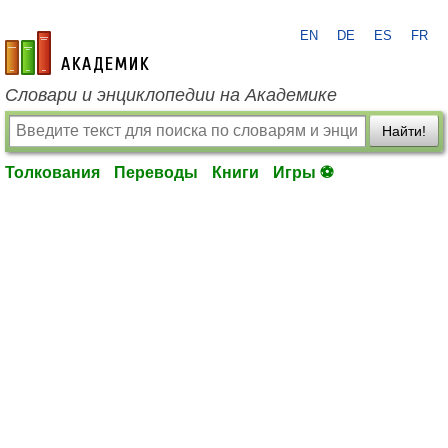
EN
DE
ES
FR
academic.ru
Словари и энциклопедии на Академике
Найти!
Толкования
Переводы
Книги
Игры ⚽