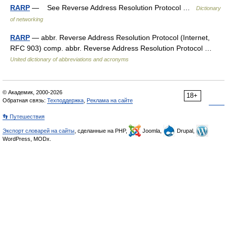
RARP
— See Reverse Address Resolution Protocol …
Dictionary
of networking
RARP
— abbr. Reverse Address Resolution Protocol (Internet,
RFC 903) comp. abbr. Reverse Address Resolution Protocol …
United dictionary of abbreviations and acronyms
© Академик, 2000-2026
18+
Обратная связь:
Техподдержка
,
Реклама на сайте
👣 Путешествия
Экспорт словарей на сайты
, сделанные на PHP,
Joomla,
Drupal,
WordPress, MODx.