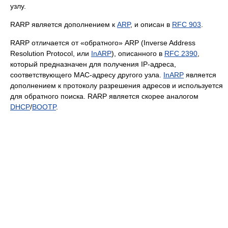
узлу.
RARP является дополнением к
ARP
, и описан в
RFC 903
.
RARP отличается от «обратного» ARP (Inverse Address
Resolution Protocol, или
InARP
), описанного в
RFC 2390
,
который предназначен для получения IP-адреса,
соответствующего MAC-адресу другого узла.
InARP
является
дополнением к протоколу разрешения адресов и используется
для обратного поиска. RARP является скорее аналогом
DHCP
/
BOOTP
.