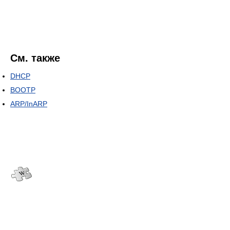
См. также
DHCP
BOOTP
ARP/InARP