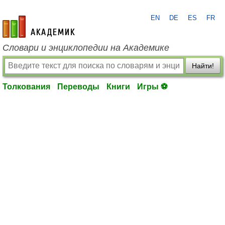
EN
DE
ES
FR
academic.ru
Словари и энциклопедии на Академике
Найти!
Толкования
Переводы
Книги
Игры ⚽