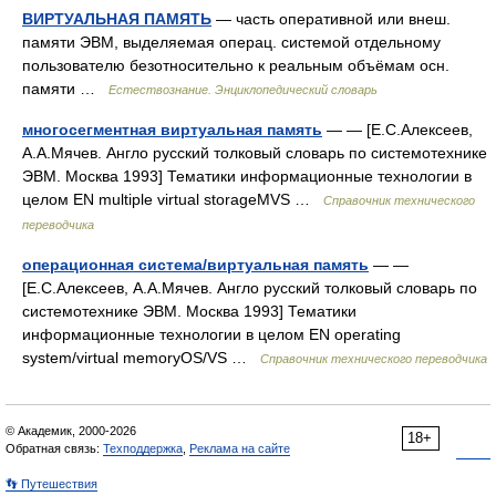
ВИРТУАЛЬНАЯ ПАМЯТЬ
— часть оперативной или внеш.
памяти ЭВМ, выделяемая операц. системой отдельному
пользователю безотносительно к реальным объёмам осн.
памяти …
Естествознание. Энциклопедический словарь
многосегментная виртуальная память
— — [Е.С.Алексеев,
А.А.Мячев. Англо русский толковый словарь по системотехнике
ЭВМ. Москва 1993] Тематики информационные технологии в
целом EN multiple virtual storageMVS …
Справочник технического
переводчика
операционная система/виртуальная память
— —
[Е.С.Алексеев, А.А.Мячев. Англо русский толковый словарь по
системотехнике ЭВМ. Москва 1993] Тематики
информационные технологии в целом EN operating
system/virtual memoryOS/VS …
Справочник технического переводчика
© Академик, 2000-2026
18+
Обратная связь:
Техподдержка
,
Реклама на сайте
👣 Путешествия