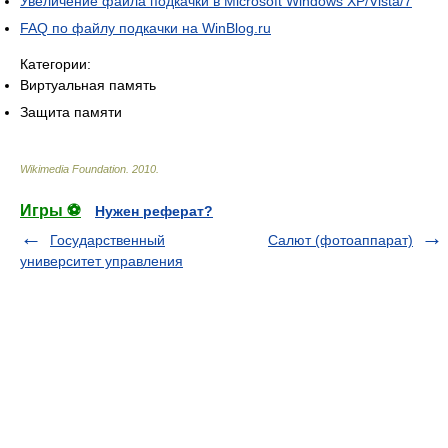
Увеличение файла подкачки в Microsoft Windows XP/Vista/7
FAQ по файлу подкачки на WinBlog.ru
Категории:
Виртуальная память
Защита памяти
Wikimedia Foundation
.
2010
.
Игры ⚽
Нужен реферат?
Государственный
Салют (фотоаппарат)
университет управления