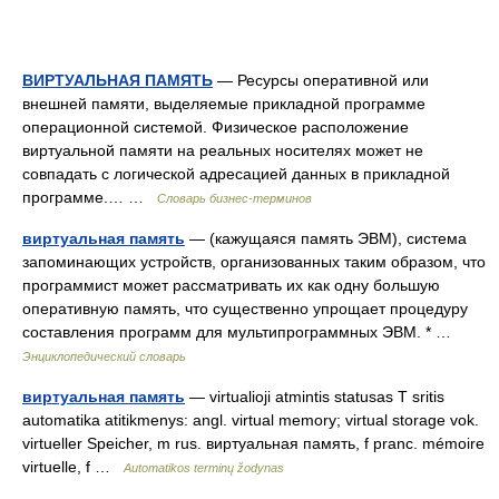
ВИРТУАЛЬНАЯ ПАМЯТЬ
— Ресурсы оперативной или
внешней памяти, выделяемые прикладной программе
операционной системой. Физическое расположение
виртуальной памяти на реальных носителях может не
совпадать с логической адресацией данных в прикладной
программе.… …
Словарь бизнес-терминов
виртуальная память
— (кажущаяся память ЭВМ), система
запоминающих устройств, организованных таким образом, что
программист может рассматривать их как одну большую
оперативную память, что существенно упрощает процедуру
составления программ для мультипрограммных ЭВМ. * …
Энциклопедический словарь
виртуальная память
— virtualioji atmintis statusas T sritis
automatika atitikmenys: angl. virtual memory; virtual storage vok.
virtueller Speicher, m rus. виртуальная память, f pranc. mémoire
virtuelle, f …
Automatikos terminų žodynas