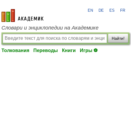
EN
DE
ES
FR
academic.ru
Словари и энциклопедии на Академике
Найти!
Толкования
Переводы
Книги
Игры ⚽