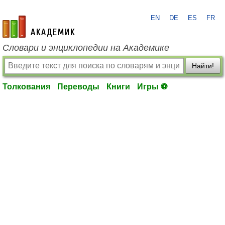
EN
DE
ES
FR
academic.ru
Словари и энциклопедии на Академике
Найти!
Толкования
Переводы
Книги
Игры ⚽