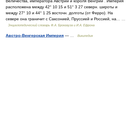
Величества, императора Австрии и короля Венгрии . Империя
расположена между 42° 10 15 и 51° 3 27 северн. широты и
между 27° 10 и 44° 1 25 восточн. долготы (от Ферро). На
севере она граничит с Саксонией, Пруссией и Россией, на… …
Энциклопедический словарь Ф.А. Брокгауза и И.А. Ефрона
Австро-Венгерская Империя
— …
Википедия