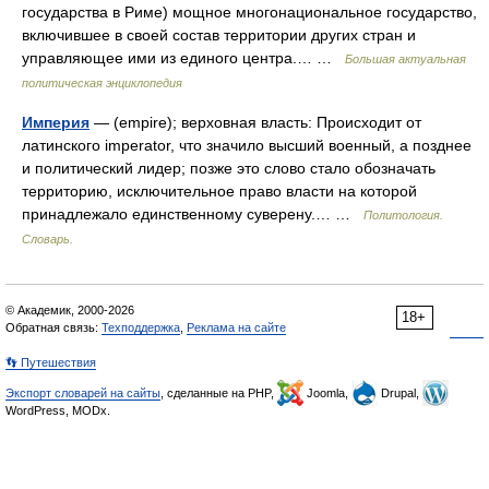
государства в Риме) мощное многонациональное государство,
включившее в своей состав территории других стран и
управляющее ими из единого центра.… …
Большая актуальная
политическая энциклопедия
Империя
— (empire); верховная власть: Происходит от
латинского imperator, что значило высший военный, а позднее
и политический лидер; позже это слово стало обозначать
территорию, исключительное право власти на которой
принадлежало единственному суверену.… …
Политология.
Словарь.
© Академик, 2000-2026
18+
Обратная связь:
Техподдержка
,
Реклама на сайте
👣 Путешествия
Экспорт словарей на сайты
, сделанные на PHP,
Joomla,
Drupal,
WordPress, MODx.