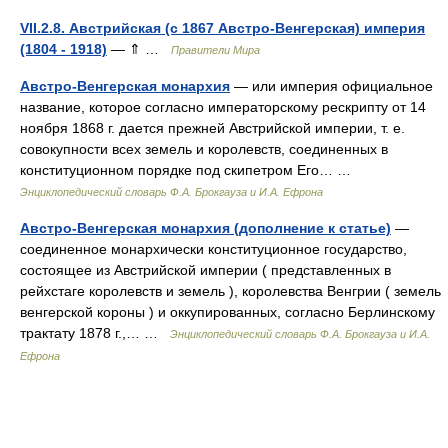
VII.2.8. Австрийская (с 1867 Австро-Венгерская) империя
(1804 - 1918)
— ⇑ …
Правители Мира
Австро-Венгерская монархия
— или империя официальное
название, которое согласно императорскому рескрипту от 14
ноября 1868 г. дается прежней Австрийской империи, т. е.
совокупности всех земель и королевств, соединенных в
конституционном порядке под скипетром Его… …
Энциклопедический словарь Ф.А. Брокгауза и И.А. Ефрона
Австро-Венгерская монархия (дополнение к статье)
—
соединенное монархически конституционное государство,
состоящее из Австрийской империи ( представленных в
рейхстаге королевств и земель ), королевства Венгрии ( земель
венгерской короны ) и оккупированных, согласно Берлинскому
трактату 1878 г.,… …
Энциклопедический словарь Ф.А. Брокгауза и И.А.
Ефрона