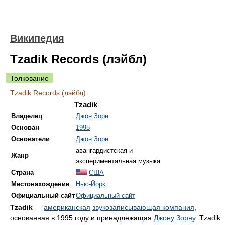
Википедия
Tzadik Records (лэйбл)
Толкование
Tzadik Records (лэйбл)
Tzadik
Владелец
Джон Зорн
Основан
1995
Основатели
Джон Зорн
авангардистская и
Жанр
экспериментальная музыка
Страна
США
Местонахождение
Нью-Йорк
Официальный сайт
Официальный сайт
Tzadik
—
американская
звукозаписывающая компания
,
основанная в 1995 году и принадлежащая
Джону Зорну
. Tzadik