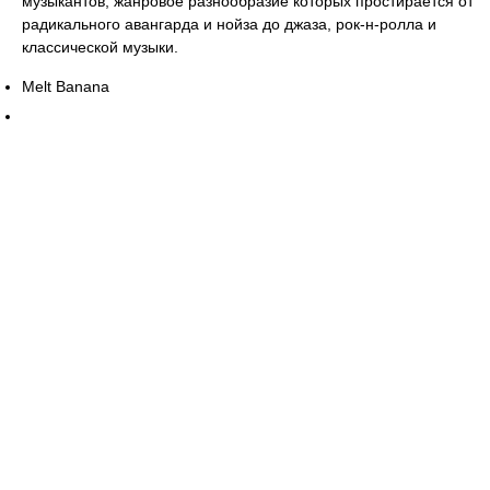
музыкантов, жанровое разнообразие которых простирается от
радикального авангарда и нойза до джаза, рок-н-ролла и
классической музыки.
Melt Banana