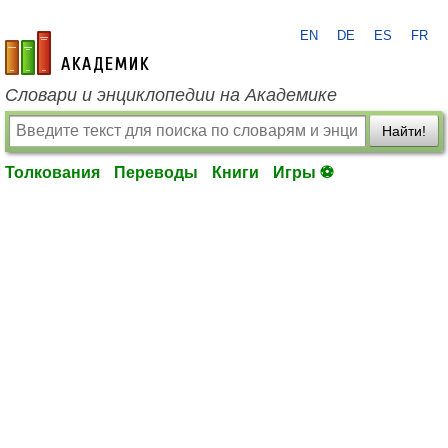
EN
DE
ES
FR
academic.ru
Словари и энциклопедии на Академике
Найти!
Толкования
Переводы
Книги
Игры ⚽