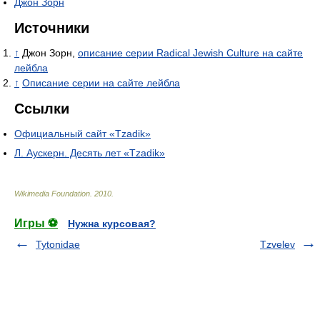
Джон Зорн
Источники
↑
Джон Зорн,
описание серии Radical Jewish Culture на сайте
лейбла
↑
Описание серии на сайте лейбла
Ссылки
Официальный сайт «Tzadik»
Л. Аускерн. Десять лет «Tzadik»
Wikimedia Foundation
.
2010
.
Игры ⚽
Нужна курсовая?
Tytonidae
Tzvelev