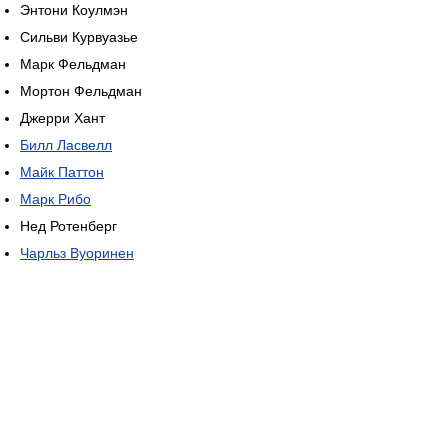
Энтони Коулмэн
Сильви Курвуазье
Марк Фельдман
Мортон Фельдман
Джерри Хант
Билл Ласвелл
Майк Паттон
Марк Рибо
Нед Ротенберг
Чарльз Вуоринен