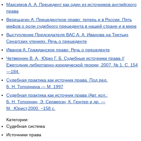
Максимов А. А. Прецедент как один из источников английского
права
Верещагин А. Прецедентное право: теперь и в России. Пять
мифов о роли судебного прецедента в нашей стране и в мире
Выступление Председателя ВАС А. А. Иванова на Третьих
Сенатских чтениях. Речь о прецеденте
Иванов А. Гражданское право: Речь о прецеденте
Четвернин В. А., Юрко Г. Б. Судебные источники права //
Ежегодник либертарно-юридической теории, 2007. № 1. С. 154
—184.
Судебная практика как источник права. Под ред.
Б. Н. Топорнина — М. 1997
Судебная практика как источник права /Авт. кол.:
Б. Н. Топорнин, Э. Серверэн, К. Гюнтер и др. —
М. :Юрист,2000. −158 с.
Категории:
Судебная система
Источники права