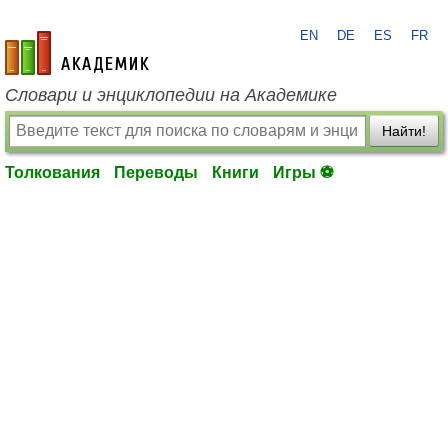
EN
DE
ES
FR
academic.ru
Словари и энциклопедии на Академике
Найти!
Толкования
Переводы
Книги
Игры ⚽