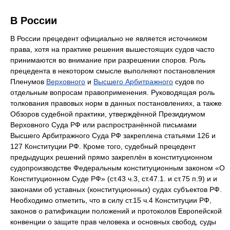
В России
В России прецедент официально не является источником
права, хотя на практике решения вышестоящих судов часто
принимаются во внимание при разрешении споров. Роль
прецедента в некотором смысле выполняют постановления
Пленумов
Верховного
и
Высшего Арбитражного
судов по
отдельным вопросам правоприменения. Руководящая роль
толкования правовых норм в данных постановлениях, а также
Обзоров судебной практики, утверждённой Президиумом
Верховного Суда РФ или распространённой письмами
Высшего Арбитражного Суда РФ закреплена статьями 126 и
127 Конституции РФ. Кроме того, судебный прецедент
предыдущих решений прямо закреплён в конституционном
судопроизводстве Федеральным конституционным законом «О
Конституционном Суде РФ» (ст.43 ч.3, ст.47.1. и ст.75 п.9) и и
законами об уставных (конституционных) судах субъектов РФ.
Необходимо отметить, что в силу ст.15 ч.4 Конституции РФ,
законов о ратификации положений и протоколов Европейской
конвенции о защите прав человека и основных свобод, суды