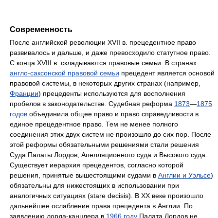
Современность
После английской революции XVII в. прецедентное право
развивалось и дальше, и даже превосходило статутное право.
С конца XVIII в. складываются правовые семьи. В странах
англо-саксонской правовой семьи
прецедент является основой
правовой системы, в некоторых других странах (например,
Франции
) прецеденты используются для восполнения
пробелов в законодательстве. Судебная реформа
1873
—
1875
годов
объединила общее право и право справедливости в
единое прецедентное право. Тем не менее полного
соединения этих двух систем не произошло до сих пор. После
этой реформы обязательными решениями стали решения
Суда Палаты Лордов, Апелляционного суда и Высокого суда.
Существует иерархия прецедентов, согласно которой
решения, принятые вышестоящими судами в
Англии и Уэльсе
)
обязательны для нижестоящих в использовании при
аналогичных ситуациях (stare decisis). В XX веке произошло
дальнейшее ослабление права прецедента в Англии. По
заявлению лорда-канцлера в
1966 году
Палата Лордов не