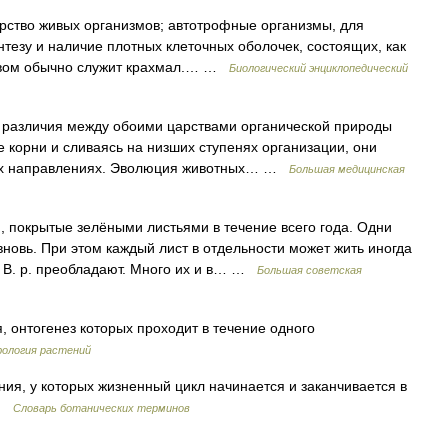
царство живых организмов; автотрофные организмы, для
тезу и наличие плотных клеточных оболочек, состоящих, как
твом обычно служит крахмал.… …
Биологический энциклопедический
азличия между обоими царствами органической природы
е корни и сливаясь на низших ступенях организации, они
ных направлениях. Эволюция животных… …
Большая медицинская
крытые зелёными листьями в течение всего года. Одни
новь. При этом каждый лист в отдельности может жить иногда
х В. р. преобладают. Много их и в… …
Большая советская
 онтогенез которых проходит в течение одного
ология растений
ия, у которых жизненный цикл начинается и заканчивается в
 …
Словарь ботанических терминов