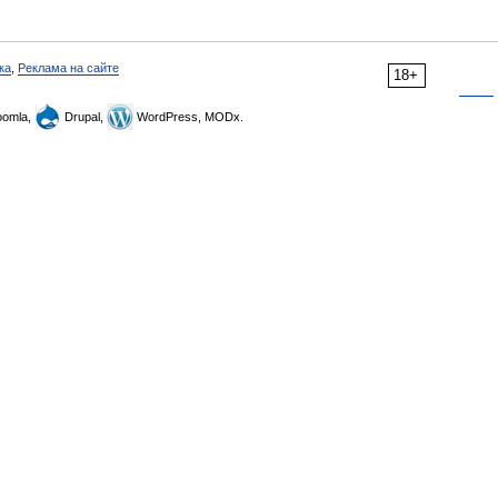
ка
,
Реклама на сайте
18+
omla,
Drupal,
WordPress, MODx.