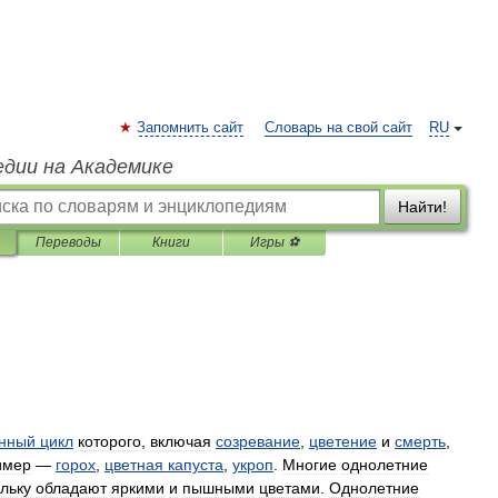
Запомнить сайт
Словарь на свой сайт
RU
едии на Академике
Найти!
Переводы
Книги
Игры ⚽
нный
цикл
которого
,
включая
созревание
,
цветение
и
смерть
,
имер
—
горох
,
цветная
капуста
,
укроп
.
Многие
однолетние
льку
обладают
яркими
и
пышными
цветами
.
Однолетние