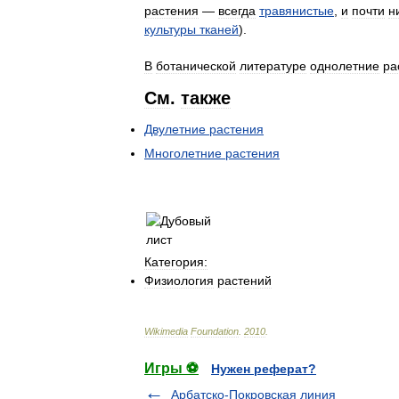
растения
—
всегда
травянистые
,
и
почти
н
культуры
тканей
).
В
ботанической
литературе
однолетние
ра
См
.
также
Двулетние
растения
Многолетние
растения
Категория:
Физиология
растений
Wikimedia
Foundation
.
2010
.
Игры ⚽
Нужен реферат?
Арбатско-Покровская линия