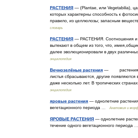
РАСТЕНИЯ
— (Plantae, или Vegetabilia), 
которых характерны способность к фотосин
правило, из целлюлозы; запасным вещес
словарь
РАСТЕНИЯ
— РАСТЕНИЯ. Соотношения и р
вытекают в общем из того, что, имея,общи
далее эволюционировали в двух различ
энциклопедия
Вечнозелёные растения
— растения, по
листья сбрасываются, другие появляются в
даже несколько лет. В тропических страна
энциклопедия
яровые растения
— однолетние растения,
вегетационного периода …
Анатомия и морф
ЯРОВЫЕ РАСТЕНИЯ
— однолетние растен
течение одного вегетационного периода