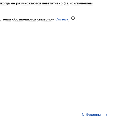
икогда
не
размножаются
вегетативно
(
за
исключением
стения
обозначаются
символом
Солнца
:
.
N-барионы