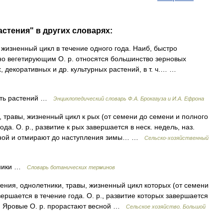
астения" в других словарях:
жизненный цикл в течение одного года. Наиб, быстро
о вегетирующим О. р. относятся большинство зерновых
х, декоративных и др. культурных растений, в т. ч.… …
сть растений …
Энциклопедический словарь Ф.А. Брокгауза и И.А. Ефрона
 травы, жизненный цикл к рых (от семени до семени и полного
да. О. р., развитие к рых завершается в неск. недель, наз.
сной и отмирают до наступления зимы… …
Сельско-хозяйственный
тники …
Словарь ботанических терминов
ния, однолетники, травы, жизненный цикл которых (от семени
ершается в течение года. О. р., развитие которых завершается
. Яровые О. р. прорастают весной …
Сельское хозяйство. Большой