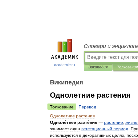
Словари и энциклоп
academic.ru
Википедия
Толкования
Википедия
Однолетние растения
Толкование
Перевод
Однолетние
растения
Одноле́тнее
расте́ние
—
растение
,
жизне
занимает
один
вегетационный
период
.
Пр
используются
в
декоративных
целях
,
поско