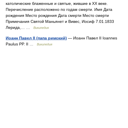
католические блаженные и святые, жившие в XX веке.
Перечисление расположено по годам смерти. Имя Дата
рождения Место рождения Дата смерти Место смерти
Примечания Святой Маньянет и Вивес, Иосиф 7.01.1833
Лерида,… …
Википедия
Иоанн Павел II (папа римский)
— Иоанн Павел II Ioannes
Paulus PP. II …
Википедия