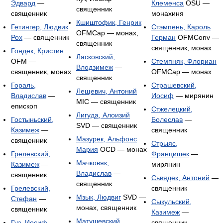
Эдвард
—
Клеменса
OSU —
священник
священник
монахиня
Кшиштофик, Генрик
Гетингер, Людвик
Стэмпень, Кароль
OFMCap — монах,
Рох
— священник
Герман
OFMConv —
священник
священник, монах
Гондек, Кристин
Ласковский,
OFM —
Стемпняк, Флориан
Влодзимеж
—
священник, монах
OFMCap — монах
священник
Гораль,
Страшевский,
Лещевич, Антоний
Владислав
—
Иосиф
— мирянин
MIC — священник
епископ
Стжелецкий,
Лигуда, Алоизий
Гостыньский,
Болеслав
—
SVD — священник
Казимеж
—
священник
Мазурек, Альфонс
священник
Стрыяс,
Мария
OCD — монах
Грелевский,
Францишек
—
Мачковяк,
Казимеж
—
мирянин
Владислав
—
священник
Сьвядек, Антоний
—
священник
Грелевский,
священник
Мзык, Людвиг
SVD —
Стефан
—
Сыкульский,
монах, священник
священник
Казимеж
—
Матушевский,
Гуз, Иосиф
священник