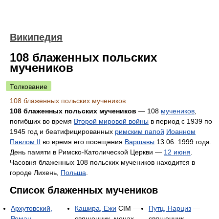
Википедия
108 блаженных польских
мучеников
Толкование
108 блаженных польских мучеников
108 блаженных польских мучеников
— 108
мучеников
,
погибших во время
Второй мировой войны
в период с 1939 по
1945 год и беатифицированных
римским папой
Иоанном
Павлом II
во время его посещения
Варшавы
13.06. 1999 года.
День памяти в Римско-Католической Церкви —
12 июня
.
Часовня блаженных 108 польских мучеников находится в
городе Лихень,
Польша
.
Список блаженных мучеников
Архутовский,
Кашира, Ежи
CIM —
Путц, Нарциз
—
Роман
—
священник, монах
священник