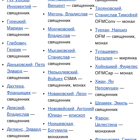
Винцент
— священник
Иннокентий
—
Трояновский,
священник
Мегонь, Владислав
—
Станислав Тимофей
священник
Гурецкий,
OFMConv — монах
Мариан
—
Мончковский,
Турхан, Нарциз
священник
Владислав
—
OFM — священник,
священник
Глебович,
монах
Генрик
—
Мысаковский,
Тулашевич,
священник
Станислав
—
Наталия
— мирянка
священник
Даньковский, Петр
Хойнацкий, Фиделис
Эдвард
—
Нерыхлевский,
OFMCap — монах
священник
Войцех
CSMA —
Хжан, Ян
священник, монах
Дахтера,
Непомуцен
—
Францишек
—
Новаковский, Леон
—
священник
священник
священник
Шрамек, Эмиль
—
Демский,
Нововейский, Антоний
священник
Владислав
—
Юлиан
—
епископ
Фарон,
священник
Ноишевская,
Целестина
—
Деткенс, Эдвард
—
Богумила
—
монахиня
священник
монахиня
Францковяк, Гжегож