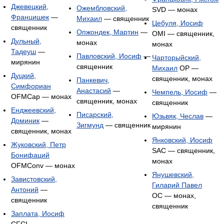
Джевецкий,
Ожембловский,
SVD — монах
Францишек
—
Михаил
— священник
Цебуля, Иосиф
священник
Опжондек, Мартин
—
OMI — священник,
Дульный,
монах
монах
Тадеуш
—
Павловский, Иосиф
—
Чарторыйский,
мирянин
священник
Михаил
OP —
Дуцкий,
священник, монах
Панкевич,
Симфориан
Анастасий
—
Чемпель, Иосиф
—
OFMCap — монах
священник, монах
священник
Енджеевский,
Писарский,
Юзьвяк, Чеслав
—
Доминик
—
Зигмунд
— священник
мирянин
священник, монах
Янковский, Иосиф
Жуковский, Петр
SAC — священник,
Бонифаций
монах
OFMConv — монах
Янушевский,
Завистовский,
Гиларий Павел
Антоний
—
OC — монах,
священник
священник
Заплата, Иосиф
CFCI —