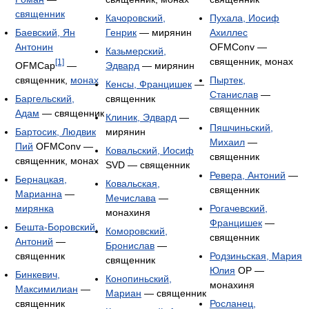
священник
Качоровский,
Пухала, Иосиф
Баевский, Ян
Генрик
— мирянин
Ахиллес
Антонин
OFMConv —
Казьмерский,
священник, монах
[1]
OFMCap
—
Эдвард
— мирянин
священник,
монах
Пыртек,
Кенсы, Францишек
—
Станислав
—
Баргельский,
священник
священник
Адам
— священник
Клиник, Эдвард
—
Пяшчиньский,
Бартосик, Людвик
мирянин
Михаил
—
Пий
OFMConv —
Ковальский, Иосиф
священник
священник, монах
SVD — священник
Ревера, Антоний
—
Бернацкая,
Ковальская,
священник
Марианна
—
Мечислава
—
мирянка
Рогачевский,
монахиня
Францишек
—
Бешта-Боровский,
Коморовский,
священник
Антоний
—
Бронислав
—
священник
Родзиньская, Мария
священник
Юлия
OP —
Бинкевич,
Конопиньский,
монахиня
Максимилиан
—
Мариан
— священник
священник
Росланец,