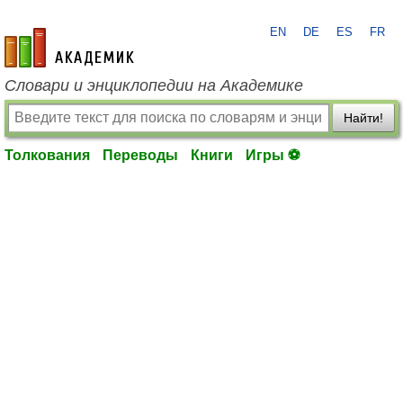
EN
DE
ES
FR
academic.ru
Словари и энциклопедии на Академике
Найти!
Толкования
Переводы
Книги
Игры ⚽