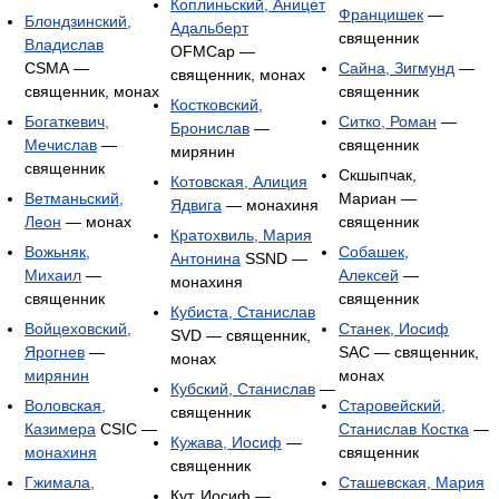
Коплиньский, Аницет
Францишек
—
Блондзинский,
Адальберт
священник
Владислав
OFMCap —
CSMA —
Сайна, Зигмунд
—
священник, монах
священник, монах
священник
Костковский,
Богаткевич,
Ситко, Роман
—
Бронислав
—
Мечислав
—
священник
мирянин
священник
Скшыпчак,
Котовская, Алиция
Ветманьский,
Мариан —
Ядвига
— монахиня
Леон
— монах
священник
Кратохвиль, Мария
Вожьняк,
Собашек,
Антонина
SSND —
Михаил
—
Алексей
—
монахиня
священник
священник
Кубиста, Станислав
Войцеховский,
Станек, Иосиф
SVD — священник,
Ярогнев
—
SAC — священник,
монах
мирянин
монах
Кубский, Станислав
—
Воловская,
Старовейский,
священник
Казимера
CSIC —
Станислав Костка
—
Кужава, Иосиф
—
монахиня
священник
священник
Гжимала,
Сташевская, Мария
Кут, Иосиф —