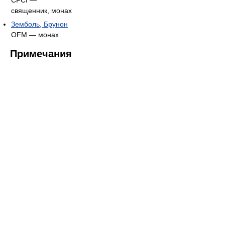
священник, монах
Земболь, Брунон
OFM — монах
Примечания