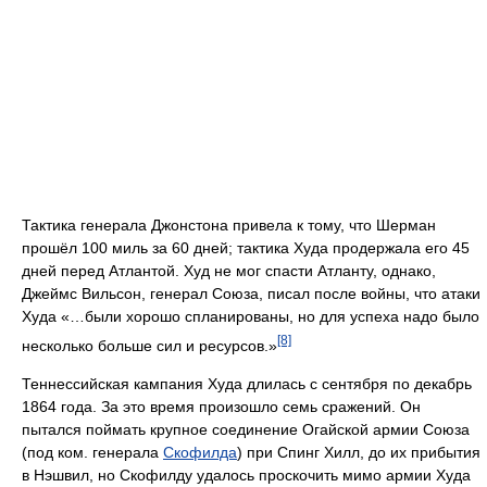
Тактика генерала Джонстона привела к тому, что Шерман
прошёл 100 миль за 60 дней; тактика Худа продержала его 45
дней перед Атлантой. Худ не мог спасти Атланту, однако,
Джеймс Вильсон, генерал Союза, писал после войны, что атаки
Худа «…были хорошо спланированы, но для успеха надо было
[8]
несколько больше сил и ресурсов.»
Теннессийская кампания Худа длилась с сентября по декабрь
1864 года. За это время произошло семь сражений. Он
пытался поймать крупное соединение Огайской армии Союза
(под ком. генерала
Скофилда
) при Спинг Хилл, до их прибытия
в Нэшвил, но Скофилду удалось проскочить мимо армии Худа