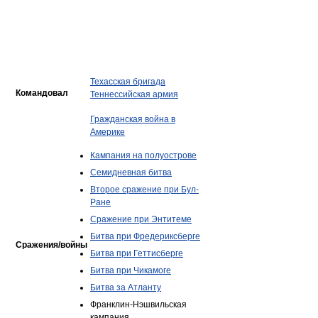
Техасская бригада
Командовал
Теннессийская армия
Гражданская война в
Америке
Кампания на полуострове
Семидневная битва
Второе сражение при Бул-
Ране
Сражение при Энтитеме
Битва при Фредериксберге
Сражения/войны
Битва при Геттисберге
Битва при Чикамоге
Битва за Атланту
Франклин-Нэшвильская
кампания