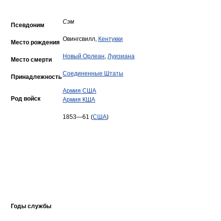
Сэм
Псевдоним
Овингсвилл,
Кентукки
Место рождения
Новый Орлеан
,
Луизиана
Место смерти
Соединенные Штаты
Принадлежность
Армия США
Род войск
Армия КША
1853—61 (
США
)
Годы службы