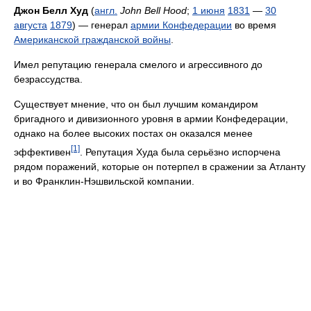
Джон Белл Худ
(
англ.
John Bell Hood
;
1 июня
1831
—
30
августа
1879
) — генерал
армии Конфедерации
во время
Американской гражданской войны
.
Имел репутацию генерала смелого и агрессивного до
безрассудства.
Существует мнение, что он был лучшим командиром
бригадного и дивизионного уровня в армии Конфедерации,
однако на более высоких постах он оказался менее
[1]
эффективен
. Репутация Худа была серьёзно испорчена
рядом поражений, которые он потерпел в сражении за Атланту
и во Франклин-Нэшвильской компании.