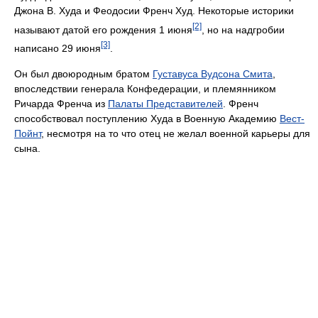
Джона В. Худа и Феодосии Френч Худ. Некоторые историки
[2]
называют датой его рождения 1 июня
, но на надгробии
[3]
написано 29 июня
.
Он был двоюродным братом
Густавуса Вудсона Смита
,
впоследствии генерала Конфедерации, и племянником
Ричарда Френча из
Палаты Представителей
. Френч
способствовал поступлению Худа в Военную Академию
Вест-
Пойнт
, несмотря на то что отец не желал военной карьеры для
сына.