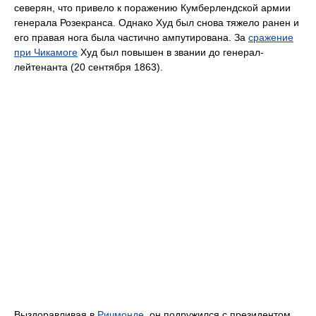
северян, что привело к поражению Кумберлендской армии
генерала Розекранса. Однако Худ был снова тяжело ранен и
его правая нога была частично ампутирована. За
сражение
при Чикамоге
Худ был повышен в звании до генерал-
лейтенанта (20 сентября 1863).
Выздоравливая в
Ричмонде
, он подружился с президентом