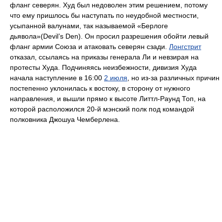
фланг северян. Худ был недоволен этим решением, потому
что ему пришлось бы наступать по неудобной местности,
усыпанной валунами, так называемой «Берлоге
дьявола»(Devil’s Den). Он просил разрешения обойти левый
фланг армии Союза и атаковать северян сзади.
Лонгстрит
отказал, ссылаясь на приказы генерала Ли и невзирая на
протесты Худа. Подчиняясь неизбежности, дивизия Худа
начала наступление в 16:00
2 июля
, но из-за различных причин
постепенно уклонилась к востоку, в сторону от нужного
направления, и вышли прямо к высоте Литтл-Раунд Топ, на
которой расположился 20-й мэнский полк под командой
полковника Джошуа Чемберлена.