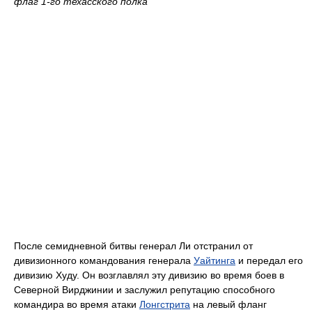
флаг 1-го техасского полка
После семидневной битвы генерал Ли отстранил от
дивизионного командования генерала
Уайтинга
и передал его
дивизию Худу. Он возглавлял эту дивизию во время боев в
Северной Вирджинии и заслужил репутацию способного
командира во время атаки
Лонгстрита
на левый фланг