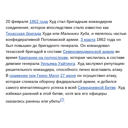
20 февраля
1862 года
Худ стал бригадным командиром
соединения, которое впоследствии стало известно как
Техасская бригада
Худа или
Мальчики Худа
, и являлось частью
конфедеративной Потомакской армии.
3 марта
1862 года он
был повышен до бригадного генерала. Он командовал
техасской бригадой в составе
Северовирджинской армии
во
время
Кампании на полуострове
, которая числилась в составе
дивизии генерала
Уильяма Уайтинга
. Худ заслужил репутацию
решительного командира, способного лично возглавить атаку.
В
сражении при Геинс Милл
27 июня
он осуществил атаку,
которая сломала оборону федеральной армии, и добился
самого впечатляющего успеха в всей
Семидневной Битве
. Худ
избежал ранений в этой битве, хотя все его офицеры
[7]
оказались ранены или убиты
.