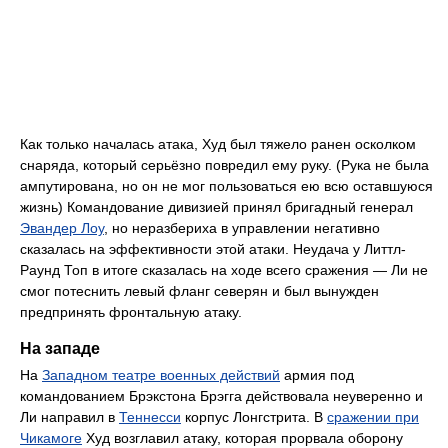
Как только началась атака, Худ был тяжело ранен осколком
снаряда, который серьёзно повредил ему руку. (Рука не была
ампутирована, но он не мог пользоваться ею всю оставшуюся
жизнь) Командование дивизией принял бригадный генерал
Эвандер Лоу
, но неразбериха в управлении негативно
сказалась на эффективности этой атаки. Неудача у Литтл-
Раунд Топ в итоге сказалась на ходе всего сражения — Ли не
смог потеснить левый фланг северян и был вынужден
предпринять фронтальную атаку.
На западе
На
Западном театре военных действий
армия под
командованием Брэкстона Брэгга действовала неуверенно и
Ли направил в
Теннесси
корпус Лонгстрита. В
сражении при
Чикамоге
Худ возглавил атаку, которая прорвала оборону