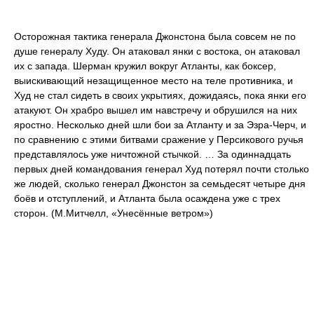
Осторожная тактика генерала Джонстона была совсем не по
душе генералу Худу. Он атаковал янки с востока, он атаковал
их с запада. Шерман кружил вокруг Атланты, как боксер,
выискивающий незащищенное место на теле противника, и
Худ не стал сидеть в своих укрытиях, дожидаясь, пока янки его
атакуют. Он храбро вышел им навстречу и обрушился на них
яростно. Несколько дней шли бои за Атланту и за Эзра-Черч, и
по сравнению с этими битвами сражение у Персикового ручья
представлялось уже ничтожной стычкой. … За одиннадцать
первых дней командования генерал Худ потерял почти столько
же людей, сколько генерал Джонстон за семьдесят четыре дня
боёв и отступлений, и Атланта была осаждена уже с трех
сторон. (М.Митчелл, «Унесённые ветром»)