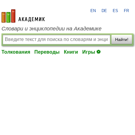
EN
DE
ES
FR
academic.ru
Словари и энциклопедии на Академике
Найти!
Толкования
Переводы
Книги
Игры ⚽