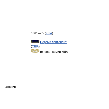
1861—65 (
КША
)
Первый лейтенант
(
США
)
генерал армии КША
Звание