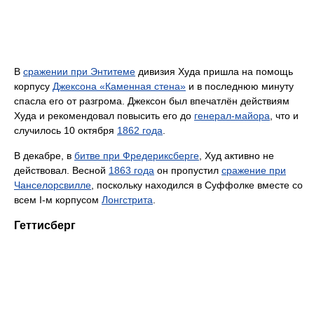
В
сражении при Энтитеме
дивизия Худа пришла на помощь
корпусу
Джексона «Каменная стена»
и в последнюю минуту
спасла его от разгрома. Джексон был впечатлён действиям
Худа и рекомендовал повысить его до
генерал-майора
, что и
случилось 10 октября
1862 года
.
В декабре, в
битве при Фредериксберге
, Худ активно не
действовал. Весной
1863 года
он пропустил
сражение при
Чанселорсвилле
, поскольку находился в Суффолке вместе со
всем I-м корпусом
Лонгстрита
.
Геттисберг