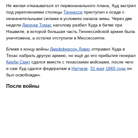
Не желая отказываться от первоначального плана, Худ застрял
под укреплениями столицы
Теннесси
приступил к осаде с
незначительными силами в условиях начала зимы. Через две
недели
Джордж Томас
наголову разбил Худа в битве при
Нэшвиле, в которой большая часть Теннессийской армии была
уничтожена, а остатки отступили в Миссиссиппи.
Ближе к концу войны
Джефферсон Дэвис
отправил Худа в
Техас набрать другую армию, но ещё до его прибытия генерал
Кирби Смит
сдался вместе с техасскими войсками, после чего
и сам Худ сдался федералам в
Натчезе
.
31 мая
1865 года
он
был освобожден.
После войны