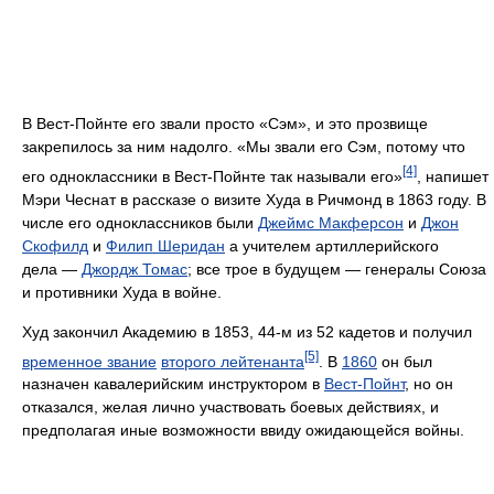
В Вест-Пойнте его звали просто «Сэм», и это прозвище
закрепилось за ним надолго. «Мы звали его Сэм, потому что
[4]
его одноклассники в Вест-Пойнте так называли его»
, напишет
Мэри Чеснат в рассказе о визите Худа в Ричмонд в 1863 году. В
числе его одноклассников были
Джеймс Макферсон
и
Джон
Скофилд
и
Филип Шеридан
а учителем артиллерийского
дела —
Джордж Томас
; все трое в будущем — генералы Союза
и противники Худа в войне.
Худ закончил Академию в 1853, 44-м из 52 кадетов и получил
[5]
временное звание
второго лейтенанта
. В
1860
он был
назначен кавалерийским инструктором в
Вест-Пойнт
, но он
отказался, желая лично участвовать боевых действиях, и
предполагая иные возможности ввиду ожидающейся войны.