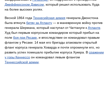
Джефферсоном Дэвисом
, который решил использовать Худа
на более высоких ролях.
Весной 1864 года
Теннесийская армия
генерала Джонстона
была втянута
битву за Атланту
— в маневренную войну против
генерала Шермана, который наступал от Чаттануги к
Атланте
.
Худ был первым корпусным командиром который прибыл на
поле
боя при Ресаке
, и впоследствии он командовал правым
флангом у Ресаки. 14 мая его бригады атаковали открытый
фланг корпуса генерала Ховарда и почти опрокинули его, но
развить успех помешало прибытие корпуса Хукера. В
сражении
у горы Кеннессо
он командовал левым флангом
Теннессийской армии
.