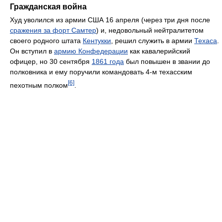
Гражданская война
Худ уволился из армии США 16 апреля (через три дня после
сражения за форт Самтер
) и, недовольный нейтралитетом
своего родного штата
Кентукки
, решил служить в армии
Техаса
.
Он вступил в
армию Конфедерации
как кавалерийский
офицер, но 30 сентября
1861 года
был повышен в звании до
полковника и ему поручили командовать 4-м техасским
[6]
пехотным полком
.