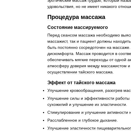
эротический
массаж
грудью
,
который
назы
удовольствия
,
но
не
имеет
никакого
отнош
Процедура
массажа
Состояние
массируемого
Перед
сеансом
массажа
необходимо
выяс
массажист
,
так
и
пациент
должны
находить
быть
постоянно
сосредоточен
на
массаже
дискомфорта
.
Массаж
проводится
в
соотве
обеспечивать
мягкие
переходы
от
одной
а
атмосферу
доверия
между
массажистом
и
осуществлении
тайского
массажа
.
Эффект
от
тайского
массажа
Улучшение
кровообращения
,
разогрев
мас
Улучшение
силы
и
эффективности
работы
сухожилий
и
улучшение
их
эластичности
.
Стимулирование
и
улучшение
активности
Расслабленное
и
глубокое
дыхание
.
Улучшение
эластичности
пищеварительно