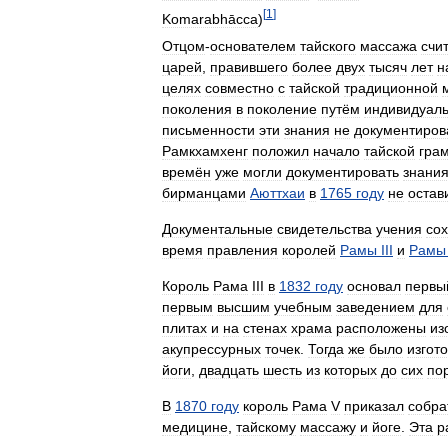
[
1
]
Komarabhācca
)
Отцом
-
основателем
тайского
массажа
счи
царей
,
правившего
более
двух
тысяч
лет
н
целях
совместно
с
тайской
традиционной
поколения
в
поколение
путём
индивидуаль
письменности
эти
знания
не
документиров
Рамкхамхенг
положил
начало
тайской
гра
времён
уже
могли
документировать
знани
бирманцами
Аюттхаи
в
1765
году
не
остав
Документальные
свидетельства
учения
со
время
правления
королей
Рамы
III
и
Рамы
Король
Рама
III
в
1832
году
основал
первы
первым
высшим
учебным
заведением
для
плитах
и
на
стенах
храма
расположены
из
акупрессурных
точек
.
Тогда
же
было
изгот
йоги
,
двадцать
шесть
из
которых
до
сих
по
В
1870
году
король
Рама
V
приказал
собра
медицине
,
тайскому
массажу
и
йоге
.
Эта
р