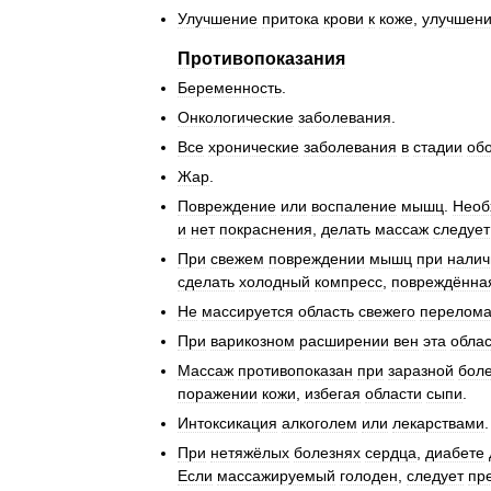
Улучшение
притока
крови
к
коже
,
улучшен
Противопоказания
Беременность
.
Онкологические
заболевания
.
Все
хронические
заболевания
в
стадии
об
Жар
.
Повреждение
или
воспаление
мышц
.
Необ
и
нет
покраснения
,
делать
массаж
следует
При
свежем
повреждении
мышц
при
налич
сделать
холодный
компресс
,
повреждённа
Не
массируется
область
свежего
перелом
При
варикозном
расширении
вен
эта
облас
Массаж
противопоказан
при
заразной
бол
поражении
кожи
,
избегая
области
сыпи
.
Интоксикация
алкоголем
или
лекарствами
.
При
нетяжёлых
болезнях
сердца
,
диабете
Если
массажируемый
голоден
,
следует
пр