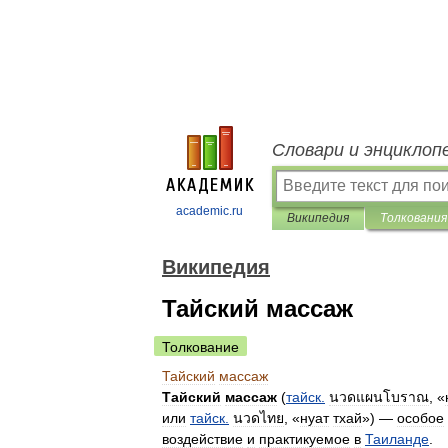
Словари и энциклоп
academic.ru
Википедия
Толкования
Википедия
Тайский массаж
Толкование
Тайский
массаж
Тайский
массаж
(
тайск
.
นวดแผนโบราณ
, «
или
тайск
.
นวดไทย
, «
нуат
тхай
») —
особое
воздействие
и
практикуемое
в
Таиланде
.