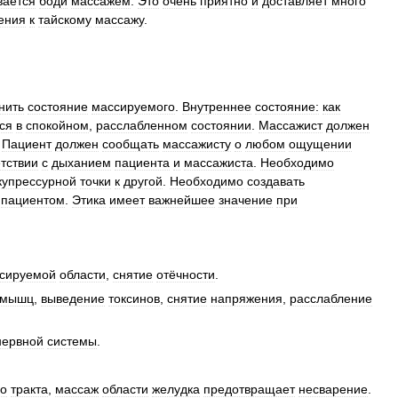
вается
боди
массажем
.
Это
очень
приятно
и
доставляет
много
ения
к
тайскому
массажу
.
нить
состояние
массируемого
.
Внутреннее
состояние:
как
ся
в
спокойном
,
расслабленном
состоянии
.
Массажист
должен
.
Пациент
должен
сообщать
массажисту
о
любом
ощущении
тствии
с
дыханием
пациента
и
массажиста
.
Необходимо
купрессурной
точки
к
другой
.
Необходимо
создавать
пациентом
.
Этика
имеет
важнейшее
значение
при
сируемой
области
,
снятие
отёчности
.
мышц
,
выведение
токсинов
,
снятие
напряжения
,
расслабление
нервной
системы
.
го
тракта
,
массаж
области
желудка
предотвращает
несварение
.