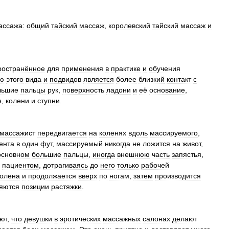
ассажа:
общий
тайский
массаж
,
королевский
тайский
массаж
и
ространённое
для
применения
в
практике
и
обучения
ю
этого
вида
и
подвидов
является
более
близкий
контакт
с
льшие
пальцы
рук
,
поверхность
ладони
и
её
основание
,
я
,
колени
и
ступни
.
массажист
передвигается
на
коленях
вдоль
массируемого
,
ента
в
один
фут
,
массируемый
никогда
не
ложится
на
живот
,
основном
большие
пальцы
,
иногда
внешнюю
часть
запястья
,
пациентом
,
дотрагиваясь
до
него
только
рабочей
колена
и
продолжается
вверх
по
ногам
,
затем
производится
яются
позиции
растяжки
.
ют
,
что
девушки
в
эротических
массажных
салонах
делают