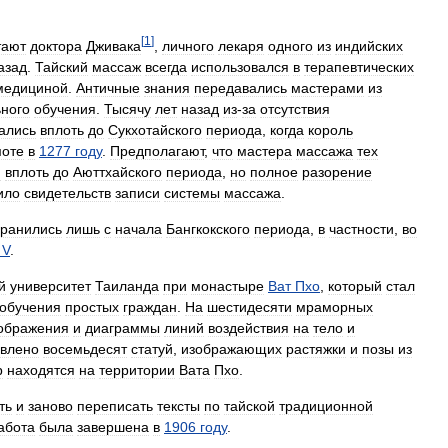
[
1
]
тают
доктора
Дживака
,
личного
лекаря
одного
из
индийских
азад
.
Тайский
массаж
всегда
использовался
в
терапевтических
медициной
.
Античные
знания
передавались
мастерами
из
ного
обучения
.
Тысячу
лет
назад
из
-
за
отсутствия
ались
вплоть
до
Сукхотайского
периода
,
когда
король
моте
в
1277
году
.
Предполагают
,
что
мастера
массажа
тех
я
вплоть
до
Аюттхайского
периода
,
но
полное
разорение
ило
свидетельств
записи
системы
массажа
.
хранились
лишь
с
начала
Бангкокского
периода
,
в
частности
,
во
V
.
й
университет
Таиланда
при
монастыре
Ват
Пхо
,
который
стал
обучения
простых
граждан
.
На
шестидесяти
мраморных
ображения
и
диаграммы
линий
воздействия
на
тело
и
овлено
восемьдесят
статуй
,
изображающих
растяжки
и
позы
из
р
находятся
на
территории
Вата
Пхо
.
ть
и
заново
переписать
тексты
по
тайской
традиционной
абота
была
завершена
в
1906
году
.