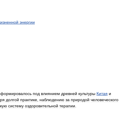
изненной
энергии
формировалось
под
влиянием
древней
культуры
Китая
и
аря
долгой
практике
,
наблюдению
за
природой
человеческого
ткую
систему
оздоровительной
терапии
.