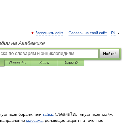
Запомнить сайт
Словарь на свой сайт
RU
едии на Академике
Найти!
Переводы
Книги
Игры ⚽
нуат
пхэн
боран
»,
или
тайск
.
นวดแผนไทย
, «
нуат
пхэн
тхай
»,
направление
массажа
,
делающее
акцент
на
точечное