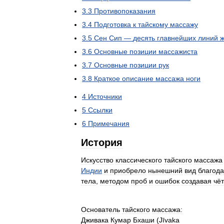
3
.
3
Противопоказания
3
.
4
Подготовка
к
тайскому
массажу
3
.
5
Сен
Сип
—
десять
главнейших
линий
ж
3
.
6
Основные
позиции
массажиста
3
.
7
Основные
позиции
рук
3
.
8
Краткое
описание
массажа
ноги
4
Источники
5
Ссылки
6
Примечания
История
Искусство
классического
тайского
массажа
Индии
и
приобрело
нынешний
вид
благод
тела
,
методом
проб
и
ошибок
создавая
чё
Основатель
тайского
массажа:
Дживака
Кумар
Бхаши
(
Jīvaka