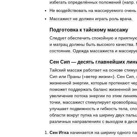
избегать
определённых
положений
(
напр
.
Не
воздействовать
на
массируемого
очень
Массажист
не
должен
играть
роль
врача
.
Подготовка
к
тайскому
массажу
Следует
обеспечить
спокойную
и
приятну
и
матрац
должны
быть
высокого
качества
.
состояние
.
Одежда
массажиста
и
массиру
Сен
Сип
—
десять
главнейших
лин
Тайский
массаж
работает
на
основе
стиму
Сип
или
Праны
(«
ветер
жизни
»).
Сен
Сип
,
жизненной
энергии
,
которые
протекают
че
поможет
поддержать
баланс
жизненной
эн
увеличение
потока
энергии
по
этим
линия
точки
,
массажист
стимулирует
кровообращ
улучшает
подвижность
и
гибкость
тела
,
спо
области
вокруг
пупка
на
ширину
двух
паль
различных
направлениях
с
выходом
в
деся
Сен
Итха
начинается
на
ширину
одного
па