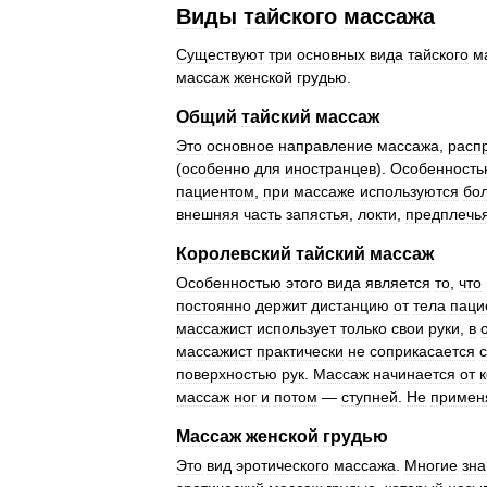
Виды
тайского
массажа
Существуют
три
основных
вида
тайского
м
массаж
женской
грудью
.
Общий
тайский
массаж
Это
основное
направление
массажа
,
расп
(
особенно
для
иностранцев
).
Особенность
пациентом
,
при
массаже
используются
бо
внешняя
часть
запястья
,
локти
,
предплечь
Королевский
тайский
массаж
Особенностью
этого
вида
является
то
,
что
постоянно
держит
дистанцию
от
тела
паци
массажист
использует
только
свои
руки
,
в
массажист
практически
не
соприкасается
с
поверхностью
рук
.
Массаж
начинается
от
массаж
ног
и
потом
—
ступней
.
Не
примен
Массаж
женской
грудью
Это
вид
эротического
массажа
.
Многие
зна