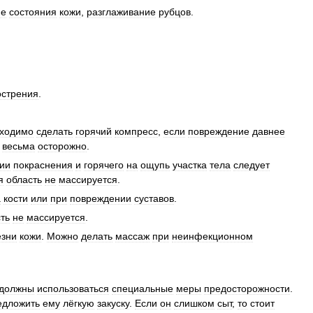
ие
состояния
кожи
,
разглаживание
рубцов
.
острения
.
ходимо
сделать
горячий
компресс
,
если
повреждение
давнее
весьма
осторожно
.
ии
покраснения
и
горячего
на
ощупь
участка
тела
следует
я
область
не
массируется
.
а
кости
или
при
повреждении
суставов
.
ть
не
массируется
.
езни
кожи
.
Можно
делать
массаж
при
неинфекционном
должны
использоваться
специальные
меры
предосторожности
.
едложить
ему
лёгкую
закуску
.
Если
он
слишком
сыт
,
то
стоит