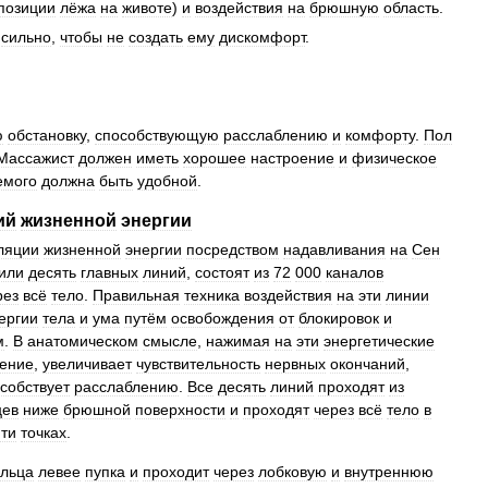
позиции
лёжа
на
животе
)
и
воздействия
на
брюшную
область
.
сильно
,
чтобы
не
создать
ему
дискомфорт
.
ю
обстановку
,
способствующую
расслаблению
и
комфорту
.
Пол
Массажист
должен
иметь
хорошее
настроение
и
физическое
емого
должна
быть
удобной
.
ий
жизненной
энергии
ляции
жизненной
энергии
посредством
надавливания
на
Сен
или
десять
главных
линий
,
состоят
из
72
000
каналов
рез
всё
тело
.
Правильная
техника
воздействия
на
эти
линии
ергии
тела
и
ума
путём
освобождения
от
блокировок
и
м
.
В
анатомическом
смысле
,
нажимая
на
эти
энергетические
ение
,
увеличивает
чувствительность
нервных
окончаний
,
собствует
расслаблению
.
Все
десять
линий
проходят
из
цев
ниже
брюшной
поверхности
и
проходят
через
всё
тело
в
ти
точках
.
льца
левее
пупка
и
проходит
через
лобковую
и
внутреннюю