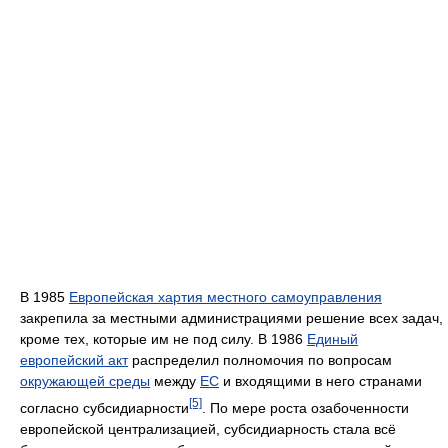
В 1985
Европейская хартия местного самоуправления
закрепила за местными администрациями решение всех задач,
кроме тех, которые им не под силу. В 1986
Единый
европейский акт
распределил полномочия по вопросам
окружающей среды
между
ЕС
и входящими в него странами
[5]
согласно субсидиарности
. По мере роста озабоченности
европейской централизацией, субсидиарность стала всё