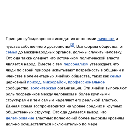
Принцип субсидиарности исходит из автономии
личности
и
[3]
чувства собственного достоинства
. Все формы общества, от
семьи
до международных органов, должны служить человеку.
Отсюда также следует, что источником политической власти
является народ. Вместе с тем
персонализм
утверждает, что
люди по своей природе испытывают потребность в общении и
членстве в элементарных ячейках общества, таких как
семья
,
церковный
приход
,
микрорайон
,
профессиональное
сообщество,
волонтёрская
организация. Эти ячейки выполняют
роль посредников между человеком и более крупными
структурами и тем самым наделяют его реальной властью.
Данная схема воспроизводится на уровне средних и крупных
общественных структур. Отсюда делается вывод, что
делегирование
властных полномочий более высоким уровням
должно осуществляться исключительно по мере