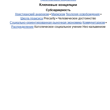
Ключевые концепции
Субсидиарность
Христианский анархизм
•
Марксизм
Теология освобождения
•
Школа праксиса
Precarity •
Человеческое достоинство
Социально-ориентированная рыночная экономика
Коммунитаризм
•
Распределение
Католическое социальное учение
Нео-кальвинизм