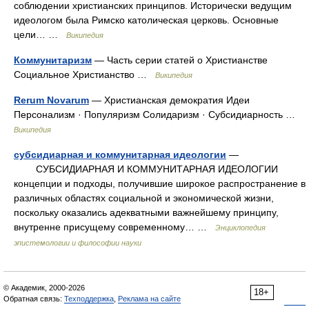
соблюдении христианских принципов. Исторически ведущим
идеологом была Римско католическая церковь. Основные
цели… …
Википедия
Коммунитаризм
— Часть серии статей о Христианстве
Социальное Христианство …
Википедия
Rerum Novarum
— Христианская демократия Идеи
Персонализм · Популяризм Солидаризм · Субсидиарность …
Википедия
субсидиарная и коммунитарная идеологии
—
СУБСИДИАРНАЯ И КОММУНИТАРНАЯ ИДЕОЛОГИИ
концепции и подходы, получившие широкое распространение в
различных областях социальной и экономической жизни,
поскольку оказались адекватными важнейшему принципу,
внутренне присущему современному… …
Энциклопедия
эпистемологии и философии науки
© Академик, 2000-2026
18+
Обратная связь:
Техподдержка
,
Реклама на сайте