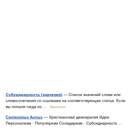
Субсидиарность (значения)
— Список значений слова или
словосочетания со ссылками на соответствующие статьи. Если
вы попали сюда из …
Википедия
Centesimus Annus
— Христианская демократия Идеи
Персонализм · Популяризм Солидаризм · Субсидиарность …