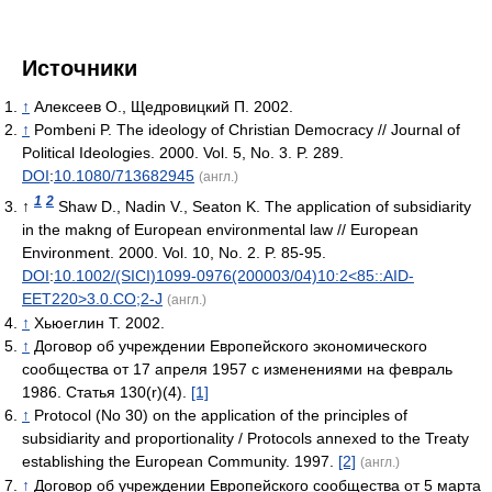
Источники
↑
Алексеев О., Щедровицкий П. 2002.
↑
Pombeni P. The ideology of Christian Democracy // Journal of
Political Ideologies. 2000. Vol. 5, No. 3. P. 289.
DOI
:
10.1080/713682945
(англ.)
1
2
↑
Shaw D., Nadin V., Seaton K. The application of subsidiarity
in the makng of European environmental law // European
Environment. 2000. Vol. 10, No. 2. P. 85-95.
DOI
:
10.1002/(SICI)1099-0976(200003/04)10:2<85::AID-
EET220>3.0.CO;2-J
(англ.)
↑
Хьюеглин Т. 2002.
↑
Договор об учреждении Европейского экономического
сообщества от 17 апреля 1957 с изменениями на февраль
1986. Статья 130(r)(4).
[1]
↑
Protocol (No 30) on the application of the principles of
subsidiarity and proportionality / Protocols annexed to the Treaty
establishing the European Community. 1997.
[2]
(англ.)
↑
Договор об учреждении Европейского сообщества от 5 марта