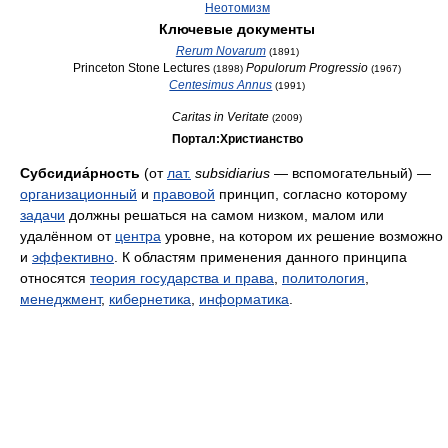
Неотомизм
Ключевые документы
Rerum Novarum
(1891)
Princeton Stone Lectures
Populorum Progressio
(1898)
(1967)
Centesimus Annus
(1991)
Caritas in Veritate
(2009)
Портал:Христианство
Субсидиа́рность
(от
лат.
subsidiarius
— вспомогательный) —
организационный
и
правовой
принцип, согласно которому
задачи
должны решаться на самом низком, малом или
удалённом от
центра
уровне, на котором их решение возможно
и
эффективно
. К областям применения данного принципа
относятся
теория государства и права
,
политология
,
менеджмент
,
кибернетика
,
информатика
.