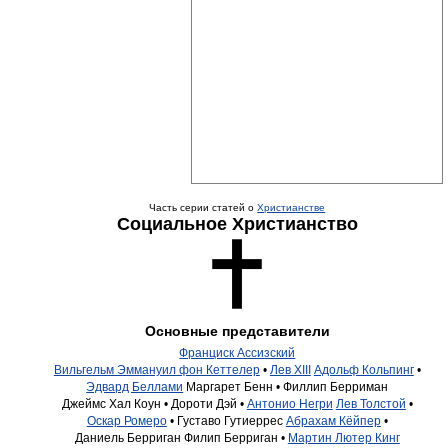
Часть серии статей о
Христианстве
Социальное Христианство
Основные представители
Франциск Ассизский
Вильгельм Эммануил фон Кеттелер
•
Лев XIII
Адольф Кольпинг
•
Эдвард Беллами
Маргарет Бенн •
Филлип Берриман
Джеймс Хал Коун •
Дороти Дэй •
Антонио Негри
Лев Толстой
•
Оскар Ромеро
•
Густаво Гутиеррес
Абрахам Кёйпер
•
Даниель Берриган
Филип Берриган •
Мартин Лютер Кинг