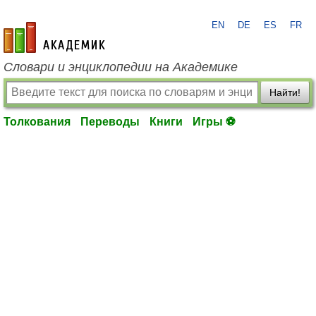
EN
DE
ES
FR
academic.ru
Словари и энциклопедии на Академике
Найти!
Толкования
Переводы
Книги
Игры ⚽