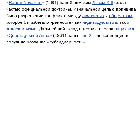
«
Rerum Novarum
» (1891) папой римским
Львом XIII
стала
частью официальной доктрины. Изначальной целью принципа
было разрешение конфликта между
личностью
и
обществом
,
которое бы избегало крайностей как
индивидуализма
, так и
коллективизма
. Дальнейший вклад в теорию внесла
энциклика
«
Quadragesimo Anno
» (1931) папы
Пия XI
, где концепция и
получила название «субсидиарность».