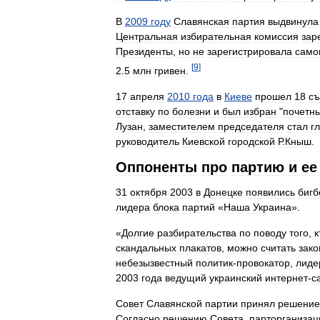
В
2009
году
Славянская
партия
выдвинула
Центральная
избирательная
комиссия
зар
Президенты
,
но
не
зарегистрировала
само
[
9
]
2
.
5
млн
гривен
.
17
апреля
2010
года
в
Киеве
прошел
18
съ
отставку
по
болезни
и
был
избран
"
почетн
Лузан
,
заместителем
председателя
стал
г
руководитель
Киевской
городской
Р
.
Кныш
.
Оппоненты
про
партию
и
ее
31
октября
2003
в
Донецке
появились
биг
лидера
блока
партий
«
Наша
Украина
».
«
Долгие
разбирательства
по
поводу
того
,
к
скандальных
плакатов
,
можно
считать
зак
небезызвестный
политик
-
провокатор
,
лиде
2003
года
ведущий
украинский
интернет
-
с
Совет
Славянской
партии
принял
решение
Согласно
решению
Совета
,
парторганизац