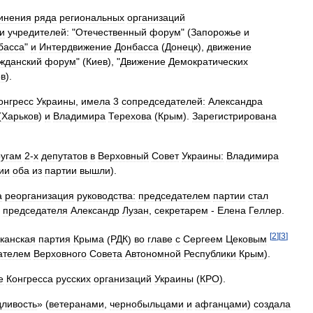
инения
ряда
региональных
организаций
и
учредителей:
"
Отечественный
форум
" (
Запорожье
и
басса
"
и
Интердвижение
Донбасса
(
Донецк
),
движение
жданский
форум
" (
Киев
), "
Движение
Демократических
ов
).
онгресс
Украины
,
имела
3
сопредседателей:
Александра
(
Харьков
)
и
Владимира
Терехова
(
Крым
).
Зарегистрирована
ругам
2
-
х
депутатов
в
Верховный
Совет
Украины:
Владимира
ии
оба
из
партии
вышли
).
а
реорганизация
руководства:
председателем
партии
стал
председателя
Александр
Лузан
,
секретарем
-
Елена
Геллер
.
[
2
]
[
3
]
канская
партия
Крыма
(
РДК
)
во
главе
с
Сергеем
Цековым
ателем
Верховного
Совета
Автономной
Республики
Крым
).
е
Конгресса
русских
организаций
Украины
(
КРО
).
ливость
» (
ветеранами
,
чернобыльцами
и
афганцами
)
создала