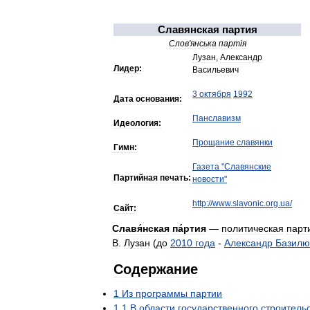
Славянская
партия
Слов
'
янська
парт
і
я
Лузан
,
Александр
Лидер:
Васильевич
3
октября
1992
Дата
основания:
Панславизм
Идеология:
Прощание
славянки
Гимн:
Газета
"
Славянские
Партийная
печать:
новости
"
http:
//
www
.
slavonic
.
org
.
ua
/
Сайт:
Славя́нская
па́ртия
—
политическая
парт
В
.
Лузан
(
до
2010
года
-
Александр
Базилю
Содержание
1
Из
программы
партии
1
.
1
В
области
государственного
строитель