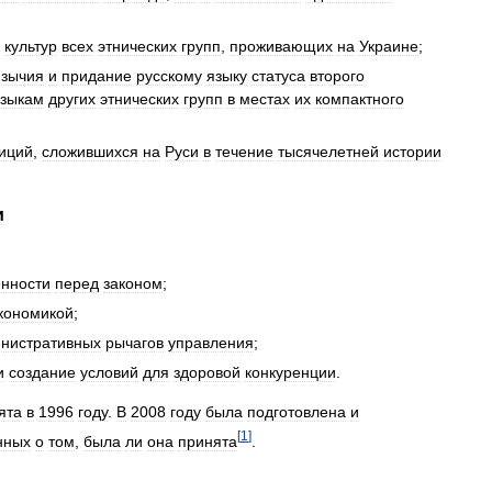
культур
всех
этнических
групп
,
проживающих
на
Украине
;
язычия
и
придание
русскому
языку
статуса
второго
зыкам
других
этнических
групп
в
местах
их
компактного
иций
,
сложившихся
на
Руси
в
течение
тысячелетней
истории
и
енности
перед
законом
;
кономикой
;
нистративных
рычагов
управления
;
и
создание
условий
для
здоровой
конкуренции
.
ята
в
1996
году
.
В
2008
году
была
подготовлена
и
[
1
]
нных
о
том
,
была
ли
она
принята
.