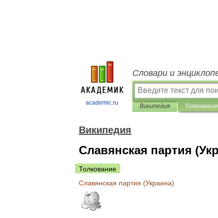
Словари и энциклоп
academic.ru
Википедия
Толкования
Википедия
Славянская партия (Ук
Толкование
Славянская
партия
(
Украина
)