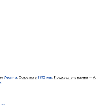
ия
Украины
.
Основана
в
1992
году
.
Председатель
партии
—
А
.
к
)
ства