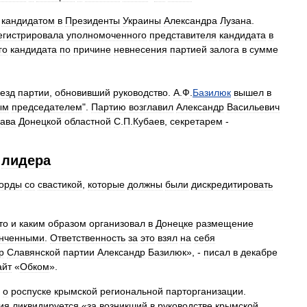
кандидатом
в
Президенты
Украины
Александра
Лузана
.
егистрировала
уполномоченного
представителя
кандидата
в
го
кандидата
по
причине
невнесения
партией
залога
в
сумме
езд
партии
,
обновивший
руководство
.
А
.
Ф
.
Базилюк
вышел
в
ым
председателем
".
Партию
возглавил
Александр
Васильевич
лава
Донецкой
областной
С
.
П
.
Кубаев
,
секретарем
-
лидера
борды
со
свастикой
,
которые
должны
были
дискредитировать
то
и
каким
образом
организовал
в
Донецке
размещение
онченными
.
Ответственность
за
это
взял
на
себя
р
Славянской
партии
Александр
Базилюк
», -
писал
в
декабре
айт
«
Обком
».
о
роспуске
крымской
региональной
парторганизации
.
ия
ликвидируется
«
за
возникший
в
руководстве
крымской