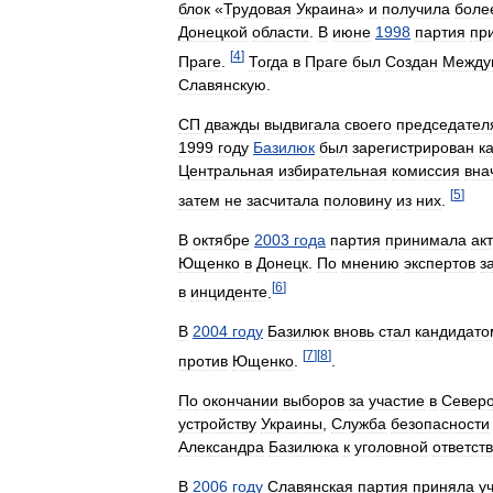
блок
«
Трудовая
Украина
»
и
получила
боле
Донецкой
области
.
В
июне
1998
партия
пр
[
4
]
Праге
.
Тогда
в
Праге
был
Создан
Между
Cлавянскую
.
СП
дважды
выдвигала
своего
председател
1999
году
Базилюк
был
зарегистрирован
к
Центральная
избирательная
комиссия
вна
[
5
]
затем
не
засчитала
половину
из
них
.
В
октябре
2003
года
партия
принимала
ак
Ющенко
в
Донецк
.
По
мнению
экспертов
з
[
6
]
в
инциденте
.
В
2004
году
Базилюк
вновь
стал
кандидато
[
7
]
[
8
]
против
Ющенко
.
.
По
окончании
выборов
за
участие
в
Север
устройству
Украины
,
Служба
безопасности
Александра
Базилюка
к
уголовной
ответст
В
2006
году
Славянская
партия
приняла
у