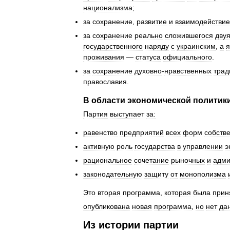
национализма
;
за
сохранение
,
развитие
и
взаимодействие
за
сохранение
реально
сложившегося
дву
государственного
наряду
с
украинским
,
а
я
проживания
—
статуса
официального
.
за
сохранение
духовно
-
нравственных
трад
православия
.
В
области
экономической
политик
Партия
выступает
за:
равенство
предприятий
всех
форм
собств
активную
роль
государства
в
управлении
э
рациональное
сочетание
рыночных
и
адми
законодательную
защиту
от
монополизма
Это
вторая
программа
,
которая
была
прин
опубликована
новая
программа
,
но
нет
да
Из
истории
партии