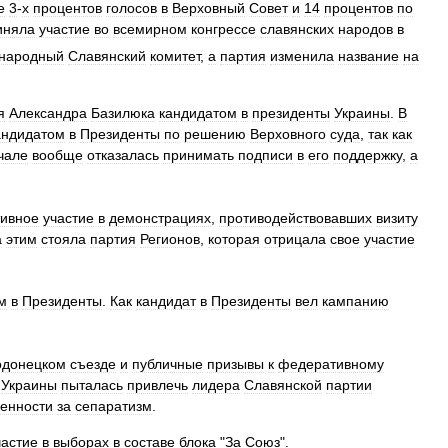
е
3
-
х
процентов
голосов
в
Верховный
Совет
и
14
процентов
по
иняла
участие
во
всемирном
конгрессе
славянских
народов
в
народный
Славянский
комитет
,
а
партия
изменила
название
на
я
Александра
Базилюка
кандидатом
в
президенты
Украины
.
В
андидатом
в
Президенты
по
решению
Верховного
суда
,
так
как
чале
вообще
отказалась
принимать
подписи
в
его
поддержку
,
а
тивное
участие
в
демонстрациях
,
противодействовавших
визиту
а
этим
стояла
партия
Регионов
,
которая
отрицала
свое
участие
м
в
Президенты
.
Как
кандидат
в
Президенты
вел
кампанию
одонецком
съезде
и
публичные
призывы
к
федеративному
Украины
пыталась
привлечь
лидера
Славянской
партии
венности
за
сепаратизм
.
частие
в
выборах
в
составе
блока
"
За
Союз
".