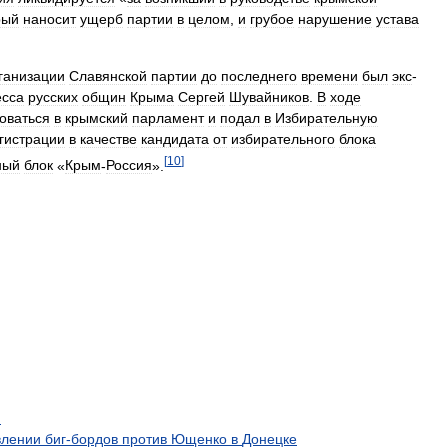
рый
наносит
ущерб
партии
в
целом
,
и
грубое
нарушение
устава
ганизации
Славянской
партии
до
последнего
времени
был
экс
-
есса
русских
общин
Крыма
Сергей
Шувайников
.
В
ходе
оваться
в
крымский
парламент
и
подал
в
Избирательную
гистрации
в
качестве
кандидата
от
избирательного
блока
[
10
]
ный
блок
«
Крым
-
Россия
».
И
влении
биг
-
бордов
против
Ющенко
в
Донецке