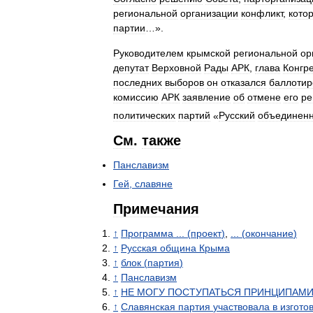
региональной
организации
конфликт
,
кото
партии
…».
Руководителем
крымской
региональной
ор
депутат
Верховной
Рады
АРК
,
глава
Конгр
последних
выборов
он
отказался
баллотир
комиссию
АРК
заявление
об
отмене
его
ре
политических
партий
«
Русский
объединен
См
.
также
Панславизм
Гей
,
славяне
Примечания
↑
Программа
... (
проект
)
,
... (
окончание
)
↑
Русская
община
Крыма
↑
блок
(
партия
)
↑
Панславизм
↑
НЕ
МОГУ
ПОСТУПАТЬСЯ
ПРИНЦИПАМ
↑
Славянская
партия
участвовала
в
изгото