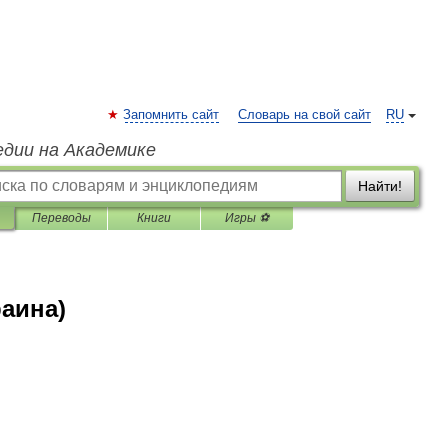
Запомнить сайт
Словарь на свой сайт
RU
едии на Академике
Найти!
Переводы
Книги
Игры ⚽
раина)