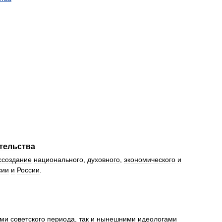
тельства
ссоздание
национального
,
духовного
,
экономического
и
сии
и
России
.
ами
советского
периода
,
так
и
нынешними
идеологами