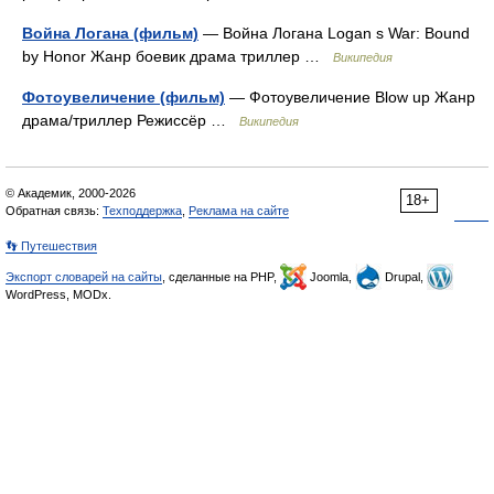
Война Логана (фильм)
— Война Логана Logan s War: Bound
by Honor Жанр боевик драма триллер …
Википедия
Фотоувеличение (фильм)
— Фотоувеличение Blow up Жанр
драма/триллер Режиссёр …
Википедия
© Академик, 2000-2026
18+
Обратная связь:
Техподдержка
,
Реклама на сайте
👣 Путешествия
Экспорт словарей на сайты
, сделанные на PHP,
Joomla,
Drupal,
WordPress, MODx.