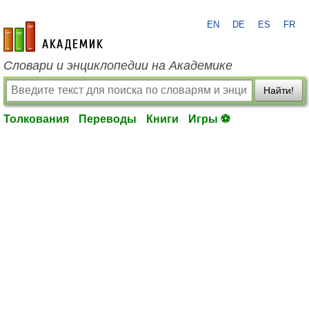
EN
DE
ES
FR
academic.ru
Словари и энциклопедии на Академике
Найти!
Толкования
Переводы
Книги
Игры ⚽