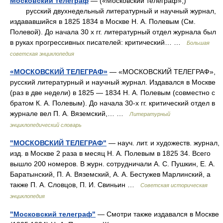
Московский телеграф
— («Московский телеграф»,)
русский двухнедельный литературный и научный журнал,
издававшийся в 1825 1834 в Москве Н. А. Полевым (См.
Полевой). До начала 30 х гг. литературный отдел журнала был
в руках прогрессивных писателей: критический… …
Большая
советская энциклопедия
«МОСКОВСКИЙ ТЕЛЕГРАФ»
— «МОСКОВСКИЙ ТЕЛЕГРАФ»,
русский литературный и научный журнал. Издавался в Москве
(раз в две недели) в 1825 — 1834 Н. А. Полевым (совместно с
братом К. А. Полевым). До начала 30‑х гг. критический отдел в
журнале вел П. А. Вяземский,… …
Литературный
энциклопедический словарь
"МОСКОВСКИЙ ТЕЛЕГРАФ"
— науч. лит. и художеств. журнал,
изд. в Москве 2 раза в месяц Н. A. Полевым в 1825 34. Всего
вышло 200 номеров. В журн. сотрудничали А. С. Пушкин, Е. А.
Баратынский, П. А. Вяземский, А. А. Бестужев Марлинский, а
также П. А. Словцов, П. И. Свиньин …
Советская историческая
энциклопедия
"Московский телеграф"
— Смотри также издавался в Москве