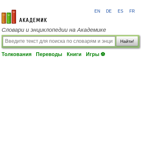
EN
DE
ES
FR
academic.ru
Словари и энциклопедии на Академике
Найти!
Толкования
Переводы
Книги
Игры ⚽