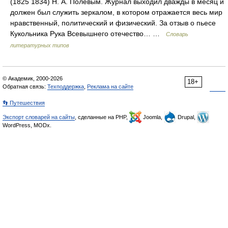
(1825 1834) Н. А. Полевым. Журнал выходил дважды в месяц и
должен был служить зеркалом, в котором отражается весь мир
нравственный, политический и физический. За отзыв о пьесе
Кукольника Рука Всевышнего отечество… …
Словарь
литературных типов
© Академик, 2000-2026
18+
Обратная связь:
Техподдержка
,
Реклама на сайте
👣 Путешествия
Экспорт словарей на сайты
, сделанные на PHP,
Joomla,
Drupal,
WordPress, MODx.