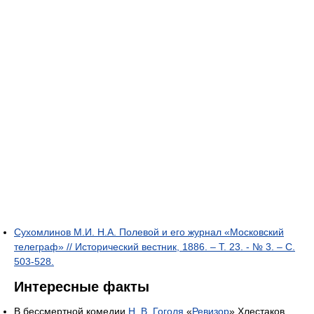
Сухомлинов М.И. Н.А. Полевой и его журнал «Московский
телеграф» // Исторический вестник, 1886. – Т. 23. - № 3. – С.
503-528.
Интересные факты
В бессмертной комедии
Н. В. Гоголя
«
Ревизор
» Хлестаков