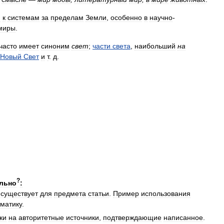
и
к
системам
за
пределам
Земли
,
особенно
в
научно
-
миры
.
часто
имеет
синоним
свет
;
части
света
,
наибольший
на
Новый
Свет
и
т
.
д
.
?
льно
:
существует
для
предмета
статьи
.
Пример
использования
ематику
.
ки
на
авторитетные
источники
,
подтверждающие
написанное
.