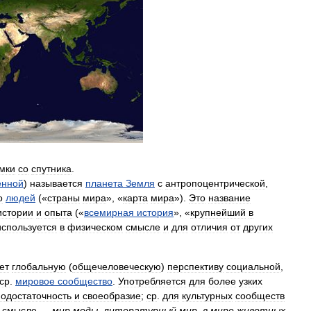
мки
со
спутника
.
енной
)
называется
планета
Земля
с
антропоцентрической
,
о
людей
(«
страны
мира
», «
карта
мира
»).
Это
название
истории
и
опыта
(«
всемирная
история
», «
крупнейший
в
используется
в
физическом
смысле
и
для
отличия
от
других
ет
глобальную
(
общечеловеческую
)
перспективу
социальной
,
ср
.
мировое
сообщество
.
Употребляется
для
более
узких
одостаточность
и
своеобразие
;
ср
.
для
культурных
сообществ
смысле
—
мир
моды
,
литературный
мир
,
в
мире
животных
.