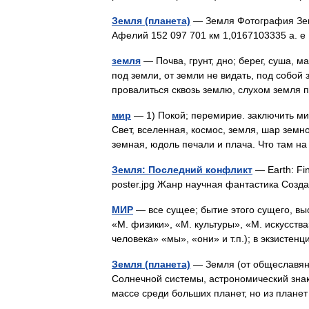
Земля (планета)
— Земля Фотография Зем
Афелий 152 097 701 км 1,0167103335 а.
земля
— Почва, грунт, дно; берег, суша, ма
под земли, от земли не видать, под собой 
провалиться сквозь землю, слухом земля
мир
— 1) Покой; перемирие. заключить ми..
Свет, вселенная, космос, земля, шар земн
земная, юдоль печали и плача. Что там 
Земля: Последний конфликт
— Earth: Fina
poster.jpg Жанр научная фантастика Со
МИР
— все сущее; бытие этого сущего, вы
«М. физики», «М. культуры», «М. искусства
человека» «мы», «они» и т.п.); в экзисте
Земля (планета)
— Земля (от общеславянск
Солнечной системы, астрономический знак 
массе среди больших планет, но из плане