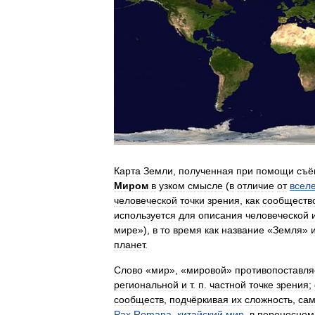
Карта
Земли
,
полученная
при
помощи
съё
Миром
в
узком
смысле
(
в
отличие
от
всел
человеческой
точки
зрения
,
как
сообществ
используется
для
описания
человеческой
мире
»),
в
то
время
как
название
«
Земля
»
планет
.
Слово
«
мир
», «
мировой
»
противопоставля
региональной
и
т
.
п
.
частной
точке
зрения
;
сообществ
,
подчёркивая
их
сложность
,
сам
Pax
Romana
,
китайский
мир
,
в
переносном