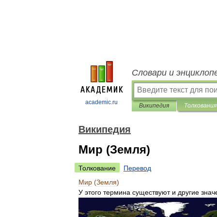
Словари и энциклоп
academic.ru
Википедия
Толкования
Википедия
Мир (Земля)
Толкование
Перевод
Мир
(
Земля
)
У
этого
термина
существуют
и
другие
знач