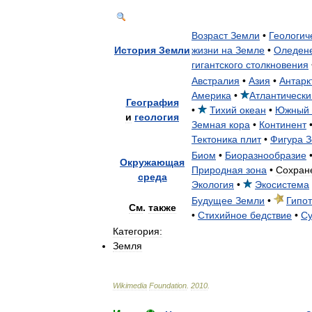
Возраст
Земли
•
Геологич
История
Земли
жизни
на
Земле
•
Оледен
гигантского
столкновения
Австралия
•
Азия
•
Антарк
Америка
•
Атлантически
География
•
Тихий
океан
•
Южный
и
геология
Земная
кора
•
Континент
Тектоника
плит
•
Фигура
З
Биом
•
Биоразнообразие
Окружающая
Природная
зона
•
Сохран
среда
Экология
•
Экосистема
Будущее
Земли
•
Гипот
См
.
также
•
Стихийное
бедствие
•
Су
Категория:
Земля
Wikimedia
Foundation
.
2010
.