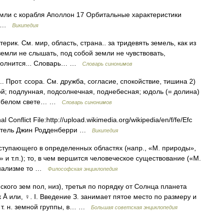
ли с корабля Аполлон 17 Орбитальные характеристики
 е …
Википедия
терик. См. мир, область, страна.. за тридевять земель, как из
земли не слышать, под собой земли не чувствовать,
 полнится... Словарь… …
Словарь синонимов
 Прот. ссора. См. дружба, согласие, спокойствие, тишина 2)
ой; подлунная, подсолнечная, поднебесная; юдоль (= долина)
на белом свете… …
Словарь синонимов
l Conflict File:http://upload.wikimedia.org/wikipedia/en/f/fe/Efc
здатель Джин Родденберри …
Википедия
ступающего в определенных областях (напр., «М. природы»,
» и т.п.); то, в чем вершится человеческое существование («М.
нциализме то …
Философская энциклопедия
ого зем пол, низ), третья по порядку от Солнца планета
Å или, ♀. I. Введение З. занимает пятое место по размеру и
т т. н. земной группы, в… …
Большая советская энциклопедия