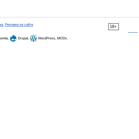
ка
,
Реклама на сайте
18+
omla,
Drupal,
WordPress, MODx.