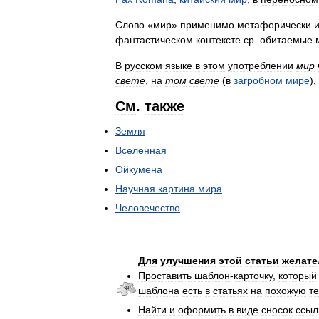
Слово
«
мир
»
применимо
метафорически
фантастическом
контексте
ср
.
обитаемые
В
русском
языке
в
этом
употреблении
мир
свете
,
на
том
свете
(
в
загробном
мире
),
См
.
также
Земля
Вселенная
Ойкумена
Научная
картина
мира
Человечество
Для
улучшения
этой
статьи
желате
Проставить
шаблон
-
карточку
,
который
шаблона
есть
в
статьях
на
похожую
т
Найти
и
оформить
в
виде
сносок
ссыл