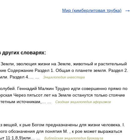
Мир (кимберлитовая трубка)
в других словарях:
 Земли, эволюция жизни на Земле, животный и растительный
ие Содержание Раздел 1. Общая о планете земля. Раздел 2.
Земли. Раздел 4.… …
Энциклопедия инвестора
голубей. Геннадий Малкин Трудно идти совершенно прямо по
ская Через пятьсот лет на Земле останутся только стоячие
ритетным источникам,… …
Сводная энциклопедия афоризмов
з вещей, к рые Богом предназначены для жизни человека. I.
ого обозначения для понятия М. , к рое может выражаться
(Быт 11:1,8,9)или… …
Библейская энциклопедия Брокгауза