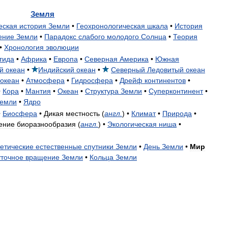
Земля
еская
история
Земли
•
Геохронологическая
шкала
•
История
ение
Земли
•
Парадокс
слабого
молодого
Солнца
•
Теория
•
Хронология
эволюции
тида
•
Африка
•
Европа
•
Северная
Америка
•
Южная
й
океан
•
Индийский
океан
•
Северный
Ледовитый
океан
океан
•
Атмосфера
•
Гидросфера
•
Дрейф
континентов
•
•
Кора
•
Мантия
•
Океан
•
Структура
Земли
•
Суперконтинент
•
емли
•
Ядро
•
Биосфера
•
Дикая
местность
(
англ
.
) •
Климат
•
Природа
•
ение
биоразнообразия
(
англ
.
) •
Экологическая
ниша
•
етические
естественные
спутники
Земли
•
День
Земли
•
Мир
точное
вращение
Земли
•
Кольца
Земли