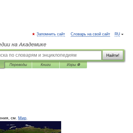
Запомнить сайт
Словарь на свой сайт
RU
едии на Академике
Найти!
Переводы
Книги
Игры ⚽
ения
,
см
.
Мир
.