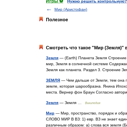
Игры ⚽
Нужно решить контрольную?
Мир (Аристофан)
Полезное
Смотреть что такое "Мир (Земля)" 
Земля
— (Earth) Планета Земля Строение
мир, Земля в солнечной системе Содержан
Земля как планета. Раздел 3. Строение 
ЗЕМЛЯ
— Чем дальше от Земли, тем она 
земле, которая шарообразна. Янина Ипохор
места. Вернер фон Браун Согласно авто
Земля
— Земля …
Википедия
Мир
— Мир, пространство, порядок и обра
СЛОВО МИР В ВЗ: 1) евр. ВЗ не знает един
различным образом: а) слова вся земля 