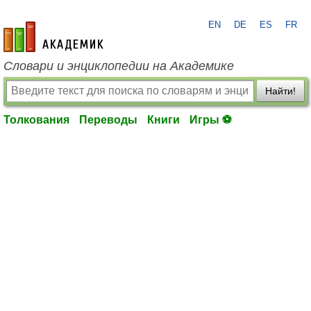
EN
DE
ES
FR
academic.ru
Словари и энциклопедии на Академике
Найти!
Толкования
Переводы
Книги
Игры ⚽