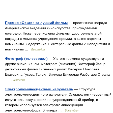
Премия «Оскар» за лучший фильм
— престижная награда
Американской академии киноискусства, присуждаемая
ежегодно. Ниже перечислены фильмы, удостоенные этой
награды с момента учреждения премии, а также картины
номинанты. Содержание 1 Интересные факты 2 Победители и
номинанты …
Википедия
Фотограф (телесериал)
— У этого термина существуют и
другие значения, см. Фотограф (значения). Фотограф Жанр
детективный фильм В главных ролях Валерий Николаев
Екатерина Гусева Таисия Вилкова Вячеслав Разбегаев Страна
…
Википедия
Электролюминесцентный излучатель
— Структура
электролюминесцентного излучателя Электролюминесцентный
излучатель излучающий полупроводниковый прибор, в
котором используется электролюминесценция
электролюминофора. В литера …
Википедия