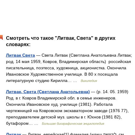
Смотреть что такое "Литвак, Света" в других
словарях:
Литвак Света
— Света Литвак (Светлана Анатольевна Литвак;
род. 14 мая 1959, Ковров, Владимирская область) российская
писательница, поэтесса, художница, акционистка. Окончила
Ивановское Художественное училище. В 80 х посещала
литературную студию Кирилла… …
Википедия
Литвак, Света (Светлана Анатольевна)
— (р. 14. 05. 1959)
Род. в г. Ковров Владимирской обл. в семье инженеров.
Окончила Ивановское худ. училище (1981). Работала
чертежницей на Ковровском экскаваторном заводе (1976 77),
преподавателем детской муз. школы в г. Юхнов (1981 82),
бутафором… …
Большая биографическая энциклопедия
Литвак
— Литвак еврейская[1] фамилия (идиш ליטװאַק, см.