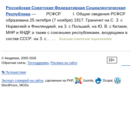
Российская Советская Федеративная Социалистическая
Республика
— РСФСР. I. Общие сведения РСФСР
образована 25 октября (7 ноября) 1917. Граничит на С. З. с
Норвегией и Финляндией, на З. с Польшей, на Ю. В. с Китаем,
МНР и КНДР, а также с союзными республиками, входящими в
состав СССР: на З. с… …
Большая советская энциклопедия
© Академик, 2000-2026
18+
Обратная связь:
Техподдержка
,
Реклама на сайте
👣 Путешествия
Экспорт словарей на сайты
, сделанные на PHP,
Joomla,
Drupal,
WordPress, MODx.