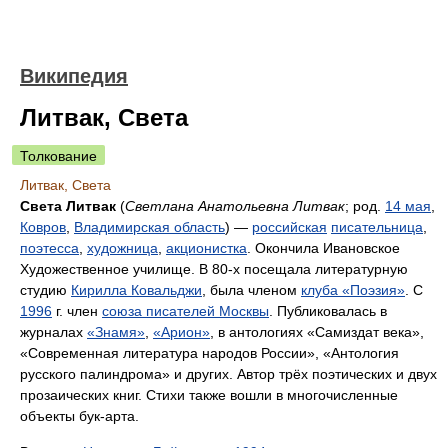
Википедия
Литвак, Света
Толкование
Литвак, Света
Света Литвак
(
Светлана Анатольевна Литвак
; род.
14 мая
,
Ковров
,
Владимирская область
) —
российская
писательница
,
поэтесса
,
художница
,
акционистка
. Окончила Ивановское
Художественное училище. В 80-х посещала литературную
студию
Кирилла Ковальджи
, была членом
клуба «Поэзия»
. С
1996
г. член
союза писателей Москвы
. Публиковалась в
журналах
«Знамя»
,
«Арион»
, в антологиях «Самиздат века»,
«Современная литература народов России», «Антология
русского палиндрома» и других. Автор трёх поэтических и двух
прозаических книг. Стихи также вошли в многочисленные
объекты бук-арта.