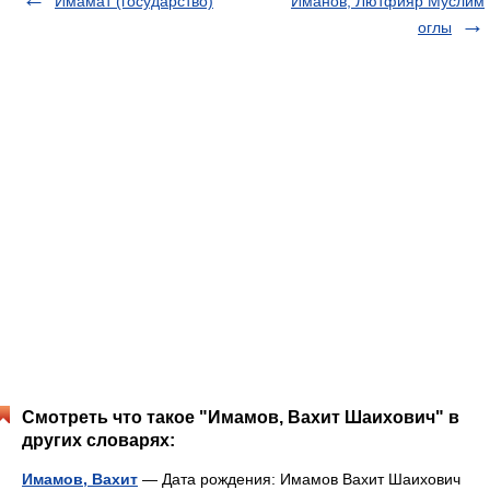
Имамат (государство)
Иманов, Лютфияр Муслим
оглы
Смотреть что такое "Имамов, Вахит Шаихович" в
других словарях:
Имамов, Вахит
— Дата рождения: Имамов Вахит Шаихович