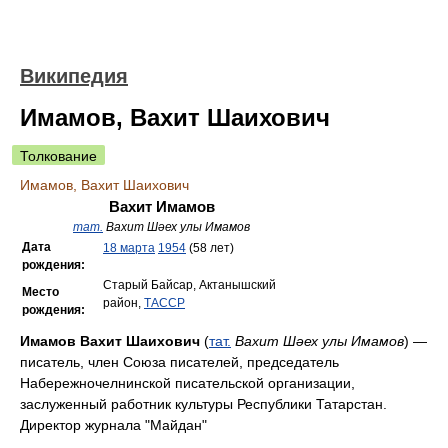
Википедия
Имамов, Вахит Шаихович
Толкование
Имамов, Вахит Шаихович
Вахит Имамов
тат.
Вахит Шәех улы Имамов
Дата
18 марта
1954
(58 лет)
рождения:
Старый Байсар, Актанышский
Место
район,
ТАССР
рождения:
Имамов Вахит Шаихович
(
тат.
Вахит Шәех улы Имамов
) —
писатель, член Союза писателей, председатель
Набережночелнинской писательской организации,
заслуженный работник культуры Республики Татарстан.
Директор журнала "Майдан"