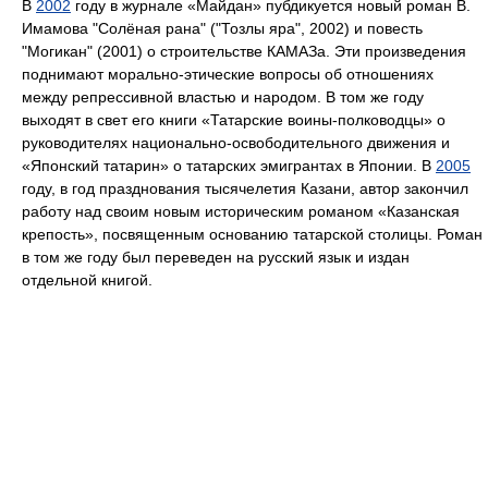
В
2002
году в журнале «Майдан» пубдикуется новый роман В.
Имамова "Солёная рана" ("Тозлы яра", 2002) и повесть
"Могикан" (2001) о строительстве КАМАЗа. Эти произведения
поднимают морально-этические вопросы об отношениях
между репрессивной властью и народом. В том же году
выходят в свет его книги «Татарские воины-полководцы» о
руководителях национально-освободительного движения и
«Японский татарин» о татарских эмигрантах в Японии. В
2005
году, в год празднования тысячелетия Казани, автор закончил
работу над своим новым историческим романом «Казанская
крепость», посвященным основанию татарской столицы. Роман
в том же году был переведен на русский язык и издан
отдельной книгой.