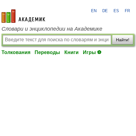
EN
DE
ES
FR
academic.ru
Словари и энциклопедии на Академике
Найти!
Толкования
Переводы
Книги
Игры ⚽