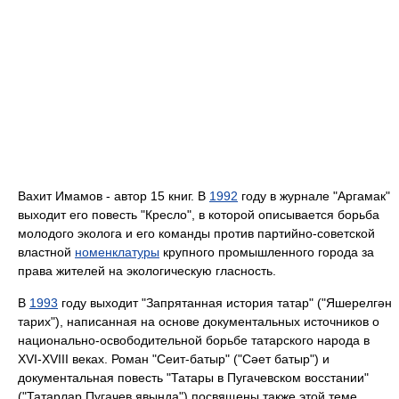
Вахит Имамов - автор 15 книг. В
1992
году в журнале "Аргамак"
выходит его повесть "Кресло", в которой описывается борьба
молодого эколога и его команды против партийно-советской
властной
номенклатуры
крупного промышленного города за
права жителей на экологическую гласность.
В
1993
году выходит "Запрятанная история татар" ("Яшерелгән
тарих"), написанная на основе документальных источников о
национально-освободительной борьбе татарского народа в
XVI-XVIII веках. Роман "Сеит-батыр" ("Сәет батыр") и
документальная повесть "Татары в Пугачевском восстании"
("Татарлар Пугачев явында") посвящены также этой теме.