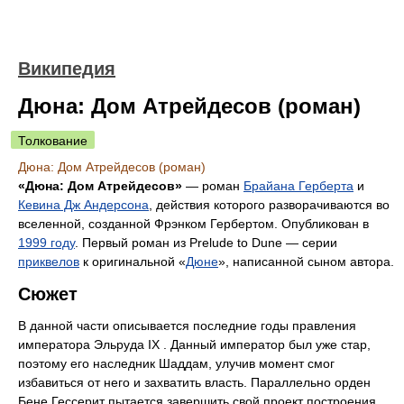
Википедия
Дюна: Дом Атрейдесов (роман)
Толкование
Дюна: Дом Атрейдесов (роман)
«Дюна: Дом Атрейдесов»
— роман
Брайана Герберта
и
Кевина Дж Андерсона
, действия которого разворачиваются во
вселенной, созданной Фрэнком Гербертом. Опубликован в
1999 году
. Первый роман из Prelude to Dune — серии
приквелов
к оригинальной «
Дюне
», написанной сыном автора.
Сюжет
В данной части описывается последние годы правления
императора Эльруда IX . Данный император был уже стар,
поэтому его наследник Шаддам, улучив момент смог
избавиться от него и захватить власть. Параллельно орден
Бене Гессерит пытается завершить свой проект построения