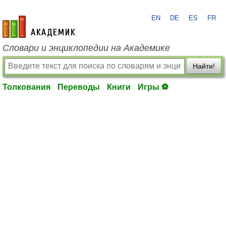
EN
DE
ES
FR
academic.ru
Словари и энциклопедии на Академике
Найти!
Толкования
Переводы
Книги
Игры ⚽