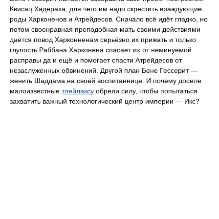
Квисац Хадераха, для чего им надо скрестить враждующие
роды Харконенов и Атрейдесов. Сначало всё идёт гладко, но
потом своенравная преподобная мать своими действиями
даётся повод Харконненам серьёзно их прижать и только
глупость Раббана Харконена спасает их от неминуемой
расправы да и ещё и помогает спасти Атрейдесов от
незаслуженных обвинений. Другой план Бене Гессерит —
женить Шаддама на своей воспитаннице. И почему доселе
малоизвестные
тлейлаксу
обрели силу, чтобы попытаться
захватить важный технологический центр империи — Икс?