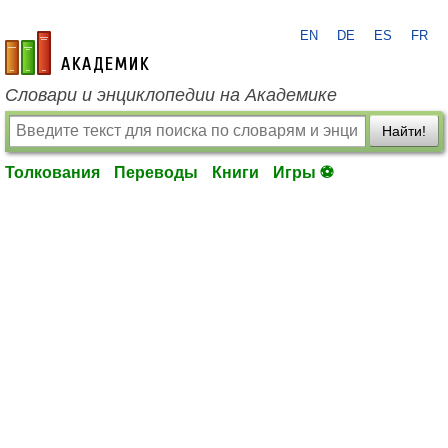
EN
DE
ES
FR
academic.ru
Словари и энциклопедии на Академике
Найти!
Толкования
Переводы
Книги
Игры ⚽