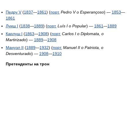
Педру V
(
1837
—
1861
) (
порт.
Pedro V o Esperançoso
) —
1853
—
1861
Луиш I
(
1838
—
1889
) (
порт.
Luís I o Popular
) —
1861
—
1889
Карлуш I
(
1863
—
1908
) (
порт.
Carlos I o Diplomata, o
Martirizado
) —
1889
—
1908
Мануэл II
(
1889
—
1932
) (
порт.
Manuel II o Patriota, o
Desventurado
) —
1908
—
1910
Претенденты на трон