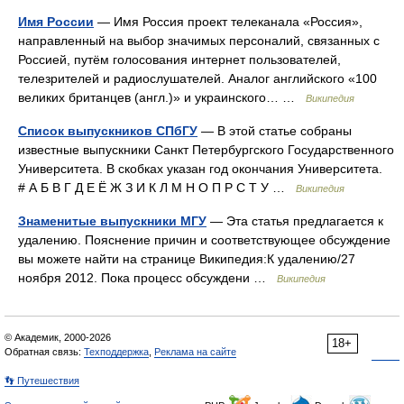
Имя России
— Имя Россия проект телеканала «Россия»,
направленный на выбор значимых персоналий, связанных с
Россией, путём голосования интернет пользователей,
телезрителей и радиослушателей. Аналог английского «100
великих британцев (англ.)» и украинского… …
Википедия
Список выпускников СПбГУ
— В этой статье собраны
известные выпускники Санкт Петербургского Государственного
Университета. В скобках указан год окончания Университета.
# А Б В Г Д Е Ё Ж З И К Л М Н О П Р С Т У …
Википедия
Знаменитые выпускники МГУ
— Эта статья предлагается к
удалению. Пояснение причин и соответствующее обсуждение
вы можете найти на странице Википедия:К удалению/27
ноября 2012. Пока процесс обсуждени …
Википедия
© Академик, 2000-2026
18+
Обратная связь:
Техподдержка
,
Реклама на сайте
👣 Путешествия