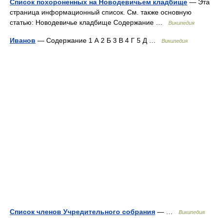
Список похороненных на Новодевичьем кладбище
— Эта
страница информационный список. См. также основную
статью: Новодевичье кладбище Содержание …
Википедия
Иванов
— Содержание 1 А 2 Б 3 В 4 Г 5 Д …
Википедия
Список членов Учредительного собрания
— …
Википедия