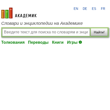
EN
DE
ES
FR
academic.ru
Словари и энциклопедии на Академике
Найти!
Толкования
Переводы
Книги
Игры ⚽