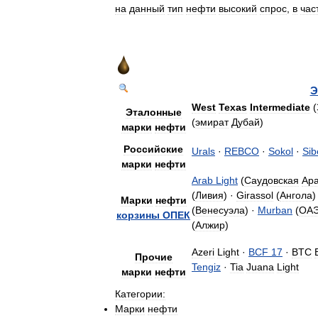
на
данный
тип
нефти
высокий
спрос
,
в
час
Э
West
Texas
Intermediate
(
Эталонные
(
эмират
Дубай
)
марки
нефти
Российские
Urals
·
REBCO
·
Sokol
·
Sib
марки
нефти
Arab
Light
(
Саудовская
Ар
(
Ливия
) ·
Girassol
(
Ангола
)
Марки
нефти
(
Венесуэла
) ·
Murban
(
ОА
корзины
ОПЕК
(
Алжир
)
Azeri
Light
·
BCF
17
·
BTC
Прочие
Tengiz
·
Tia
Juana
Light
марки
нефти
Категории:
Марки
нефти