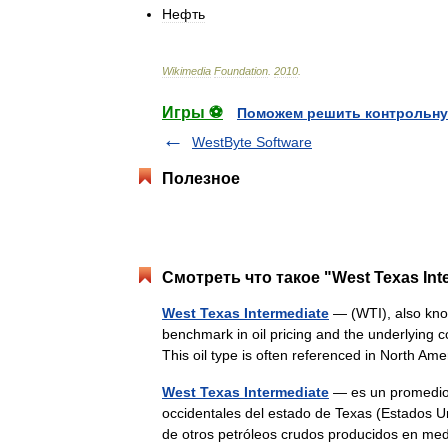
Нефть
Wikimedia
Foundation
.
2010
.
Игры ⚽
Поможем решить контрольну
WestByte Software
Полезное
Смотреть что такое "West Texas Int
West Texas Intermediate
— (WTI), also know
benchmark in oil pricing and the underlying 
This oil type is often referenced in North
West Texas Intermediate
— es un promedio,
occidentales del estado de Texas (Estados Un
de otros petróleos crudos producidos en m