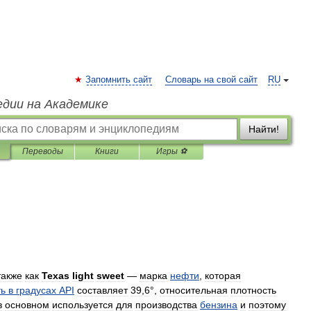
Запомнить сайт
Словарь на свой сайт
RU
едии на Академике
Найти!
Переводы
Книги
Игры ⚽
также
как
Texas
light
sweet
—
марка
нефти
,
которая
ть
в
градусах
API
составляет
39
,
6
°,
относительная
плотность
в
основном
используется
для
производства
бензина
и
поэтому