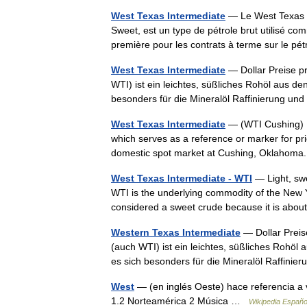
West Texas Intermediate
— Le West Texas I
Sweet, est un type de pétrole brut utilisé co
première pour les contrats à terme sur le 
West Texas Intermediate
— Dollar Preise p
WTI) ist ein leichtes, süßliches Rohöl aus d
besonders für die Mineralöl Raffinierung 
West Texas Intermediate
— (WTI Cushing) 
which serves as a reference or marker for pr
domestic spot market at Cushing, Oklahom
West Texas Intermediate - WTI
— Light, swe
WTI is the underlying commodity of the New Y
considered a sweet crude because it is abo
Western Texas Intermediate
— Dollar Preis
(auch WTI) ist ein leichtes, süßliches Rohöl
es sich besonders für die Mineralöl Raffin
West
— (en inglés Oeste) hace referencia a v
1.2 Norteamérica 2 Música …
Wikipedia Españo