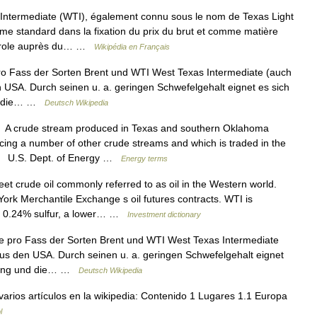
ntermediate (WTI), également connu sous le nom de Texas Light
mme standard dans la fixation du prix du brut et comme matière
pétrole auprès du… …
Wikipédia en Français
ro Fass der Sorten Brent und WTI West Texas Intermediate (auch
en USA. Durch seinen u. a. geringen Schwefelgehalt eignet es sich
und die… …
Deutsch Wikipedia
A crude stream produced in Texas and southern Oklahoma
icing a number of other crude streams and which is traded in the
a. U.S. Dept. of Energy …
Energy terms
et crude oil commonly referred to as oil in the Western world.
ork Merchantile Exchange s oil futures contracts. WTI is
ut 0.24% sulfur, a lower… …
Investment dictionary
e pro Fass der Sorten Brent und WTI West Texas Intermediate
 aus den USA. Durch seinen u. a. geringen Schwefelgehalt eignet
ierung und die… …
Deutsch Wikipedia
arios artículos en la wikipedia: Contenido 1 Lugares 1.1 Europa
l