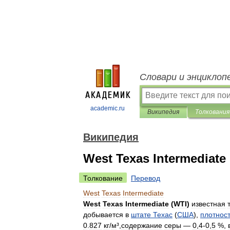
Словари и энциклоп
academic.ru
Википедия
Толкования
Википедия
West Texas Intermediate
Толкование
Перевод
West
Texas
Intermediate
West
Texas
Intermediate
(
WTI
)
известная
добывается
в
штате
Техас
(
США
),
плотнос
0
.
827
кг
/
м
³,
содержание
серы
—
0
,
4
-
0
,
5
%,