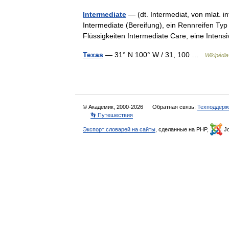
Intermediate
— (dt. Intermediat, von mlat. i
Intermediate (Bereifung), ein Rennreifen Typ 
Flüssigkeiten Intermediate Care, eine Inten
Texas
— 31° N 100° W / 31, 100 …
Wikipédia
© Академик, 2000-2026
Обратная связь:
Техподдерж
👣 Путешествия
Экспорт словарей на сайты
, сделанные на PHP,
Jo