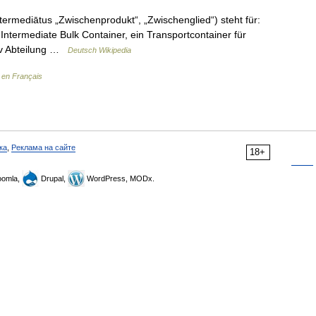
ntermediātus „Zwischenprodukt“, „Zwischenglied“) steht für:
Intermediate Bulk Container, ein Transportcontainer für
siv Abteilung …
Deutsch Wikipedia
 en Français
ка
,
Реклама на сайте
18+
omla,
Drupal,
WordPress, MODx.