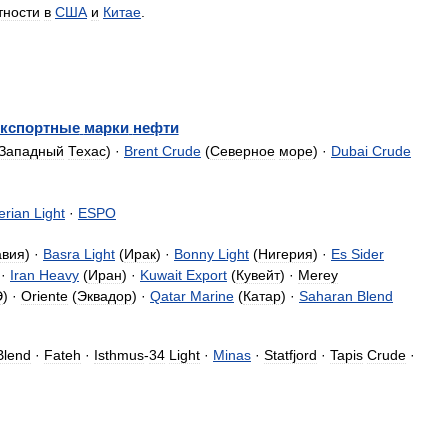
тности
в
США
и
Китае
.
кспортные
марки
нефти
Западный
Техас
) ·
Brent
Crude
(
Северное
море
) ·
Dubai
Crude
erian
Light
·
ESPO
авия
) ·
Basra
Light
(
Ирак
) ·
Bonny
Light
(
Нигерия
) ·
Es
Sider
 ·
Iran
Heavy
(
Иран
) ·
Kuwait
Export
(
Кувейт
) ·
Merey
Э
) ·
Oriente
(
Эквадор
) ·
Qatar
Marine
(
Катар
) ·
Saharan
Blend
Blend
·
Fateh
·
Isthmus
-
34
Light
·
Minas
·
Statfjord
·
Tapis
Crude
·