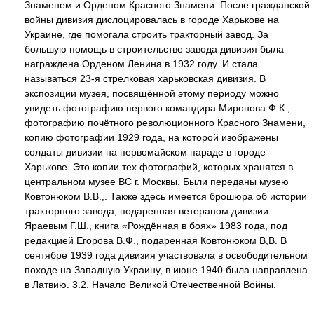
Знаменем и Орденом Красного Знамени. После гражданской
войны дивизия дислоцировалась в городе Харькове на
Украине, где помогала строить тракторный завод. За
большую помощь в строительстве завода дивизия была
награждена Орденом Ленина в 1932 году. И стала
называться 23-я стрелковая харьковская дивизия. В
экспозиции музея, посвящённой этому периоду можно
увидеть фотографию первого командира Миронова Ф.К.,
фотографию почётного революционного Красного Знамени,
копию фотографии 1929 года, на которой изображены
солдаты дивизии на первомайском параде в городе
Харькове. Это копии тех фотографий, которых хранятся в
центральном музее ВС г. Москвы. Были переданы музею
Ковтонюком В.В.,. Также здесь имеется брошюра об истории
тракторного завода, подаренная ветераном дивизии
Яраевым Г.Ш., книга «Рождённая в боях» 1983 года, под
редакцией Егорова В.Ф., подаренная Ковтонюком В,В. В
сентябре 1939 года дивизия участвовала в освободительном
походе на Западную Украину, в июне 1940 была направлена
в Латвию. 3.2. Начало Великой Отечественной Войны.