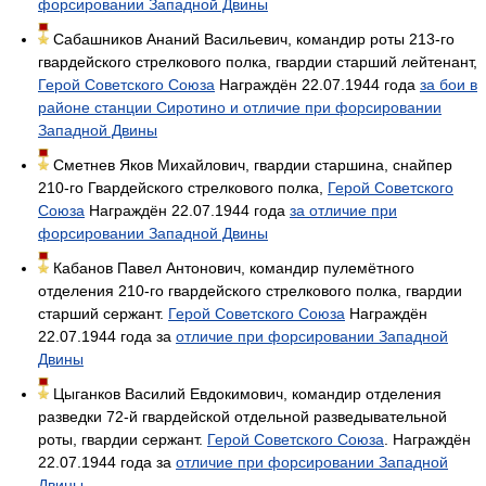
форсировании Западной Двины
Сабашников Ананий Васильевич, командир роты 213-го
гвардейского стрелкового полка, гвардии старший лейтенант,
Герой Советского Союза
Награждён 22.07.1944 года
за бои в
районе станции Сиротино и отличие при форсировании
Западной Двины
Сметнев Яков Михайлович, гвардии старшина, снайпер
210-го Гвардейского стрелкового полка,
Герой Советского
Союза
Награждён 22.07.1944 года
за отличие при
форсировании Западной Двины
Кабанов Павел Антонович, командир пулемётного
отделения 210-го гвардейского стрелкового полка, гвардии
старший сержант.
Герой Советского Союза
Награждён
22.07.1944 года за
отличие при форсировании Западной
Двины
Цыганков Василий Евдокимович, командир отделения
разведки 72-й гвардейской отдельной разведывательной
роты, гвардии сержант.
Герой Советского Союза
. Награждён
22.07.1944 года за
отличие при форсировании Западной
Двины