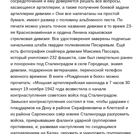
сосредоточения и ему доверяется решать все вопросы,
касающееся артиллерии, а также получение боевой задачи
артиллерии дивизии.» Они все напечатаны на простой
бумаге, имеют размер с половину альбомного листа. По
печати можно узнать точное название дивизии в то время 23-
яя Краснознамённая и ордена Ленина харьковская
стрелковая дивизия. Все удостоверения заверены подписью
начальника штаба гвардии полковником Писаревым. Ещё
есть фотография снайпера дивизии Максима Пассара,
который уничтожил 232 фашиста, сам был смертельно ранен
и похоронен под Сталинградом в селе Городище, знамя
дивизии, подаренное ветеранами, переносной телефон
военного времени. В книге «Рождённая в боях» можно
прочитать: «Мощная артиллерийская канонада в 7 часов 30
минут 19 ноября 1942 года возвестила о начале
контрнаступления советских войск под Сталинградом.
Замысел контрнаступления состоял в том, чтобы ударами с
плацдармов на Дону в районе Серафимовича и Клетской и
из района Сарпинских озёр южнее Сталинграда разгромить
войска, прикрывавшие фаланги ударной группировки
противника, и, развивая наступление по сходящимся
направлениям на Калач, окружить и уничтожить группировки