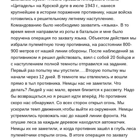
«Цитадель» на Курской дуге в июле 1943 г., нанеся
крупнейшее в истории поражение противнику, наши войска
готовились к решительному летнему наступлению.
Командованию было необходимо захватить «языка». В то
время меня направили из роты в батальон и мне было
поручена операция по захвату языка. Объектом действия мы
избрали пулемётную точку противника, на расстоянии 800-
900 метров от нашей линии обороны. После наблюдений за
противником я решил действовать, взял с собой 20 бойцов и
с наступлением полной темноты отправился на задание.
Первый раз попытку мы упустили…..Вторую попытку мы
начали через 12 дней. В темноте мы отвлеклись и вошли
прямо в тыл противника. Немцы нас не заметили. Что
делать? Людей у нас мало, время близится к рассвету. Надо
бы возвращаться,но я решил идти вперёд .Но противник
скоро нас обнаружил. Со всех сторон открыл огонь. Мы
ускорили темп движения,чтобы выйти из окружения. Немцы
устремились провожать нас до нашей линии фронта. На
опушке леса за каждым деревом находился автоматчик.
Немцы их не заметили, и когда противник зашёл в глубь леса
пулемётчики открыли огонь. В итоге операция по захвату