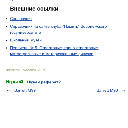
Внешние ссылки
Справочник
Справочник на сайте клуба "Память" Воронежского
госуниверситета
Школьный музей
Перечень № 5. Стрелковые, горно-стрелковые,
мотострелковые и моторизованные дивизии
Wikimedia Foundation
.
2010
.
Игры ⚽
Нужен реферат?
Barrett M99
Barrett M90