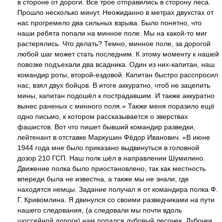
в стороне от дороги. Все трое отправились в сторону леса.
Прошло несколько минут. Неожиданно в метрах двухстах от
нас прогремело два сильных взрыва. Было понятно, что
наши ребята попали на минное поле. Мы на какой-то миг
растерялись. Что делать? Темно, минное поле, за дорогой
любой шаг может стать последним. К этому моменту к нашей
повозке подъехали два всадника. Один из них-капитан, наш
командир роты, второй-ездовой. Капитан быстро расспросил
нас, взял двух бойцов. В итоге аккуратно, чтоб не зацепить
мины, капитан подошёл к пострадавшим. И также аккуратно
вынес раненых с минного поля.» Также меня поразило ещё
одно письмо, к котором рассказывается о зверствах
фашистов. Вот что пишет бывший командир разведки,
лейтенант в отставке Маркушин Фёдор Иванович. «В июне
1944 года мне было приказано выдвинуться в головной
дозор 210 ГСП. Наш полк шёл в направлении Шумилино.
Движение полка было приостановлено, так как местность
впереди была не известна, а также мы не знали, где
находятся немцы. Задание получал я от командира полка Ф.
Г. Кривомлина. Я двинулся со своими разведчиками на пути
нашего следования, (а следовали мы почти вдоль
шоссейной дороги) нам попался дубовый лесочек. Дубочки