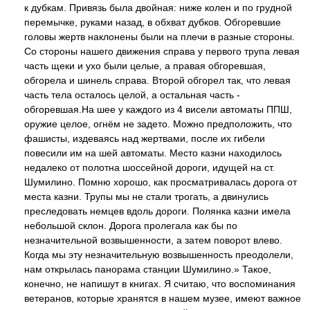
к дубкам. Привязь была двойная: ниже колен и по грудной
перемычке, руками назад, в обхват дубков. Обгоревшие
головы жертв наклонены были на плечи в разные стороны.
Со стороны нашего движения справа у первого трупа левая
часть щеки и ухо были целые, а правая обгоревшая,
обгорела и шинель справа. Второй обгорел так, что левая
часть тела осталось целой, а остальная часть -
обгоревшая.На шее у каждого из 4 висели автоматы ППШ,
оружие целое, огнём не задето. Можно предположить, что
фашисты, издеваясь над жертвами, после их гибели
повесили им на шей автоматы. Место казни находилось
недалеко от полотна шоссейной дороги, идущей на ст.
Шумилино. Помню хорошо, как просматривалась дорога от
места казни. Трупы мы не стали трогать, а двинулись
преследовать немцев вдоль дороги. Полянка казни имела
небольшой склон. Дорога пролегала как бы по
незначительной возвышенности, а затем поворот влево.
Когда мы эту незначительную возвышенность преодолели,
нам открылась панорама станции Шумилино.» Такое,
конечно, не напишут в книгах. Я считаю, что воспоминания
ветеранов, которые хранятся в нашем музее, имеют важное