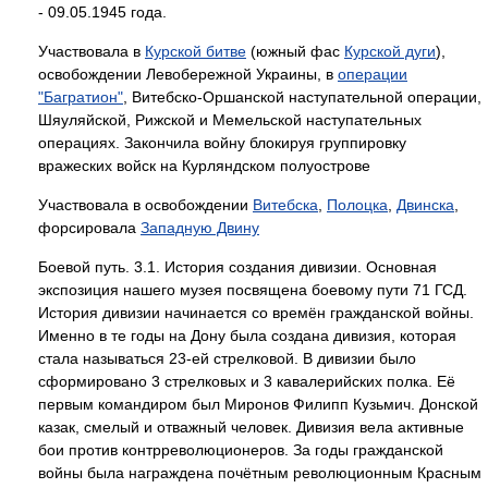
- 09.05.1945 года.
Участвовала в
Курской битве
(южный фас
Курской дуги
),
освобождении Левобережной Украины, в
операции
"Багратион"
, Витебско-Оршанской наступательной операции,
Шяуляйской, Рижской и Мемельской наступательных
операциях. Закончила войну блокируя группировку
вражеских войск на Курляндском полуострове
Участвовала в освобождении
Витебска
,
Полоцка
,
Двинска
,
форсировала
Западную Двину
Боевой путь. 3.1. История создания дивизии. Основная
экспозиция нашего музея посвящена боевому пути 71 ГСД.
История дивизии начинается со времён гражданской войны.
Именно в те годы на Дону была создана дивизия, которая
стала называться 23-ей стрелковой. В дивизии было
сформировано 3 стрелковых и 3 кавалерийских полка. Её
первым командиром был Миронов Филипп Кузьмич. Донской
казак, смелый и отважный человек. Дивизия вела активные
бои против контрреволюционеров. За годы гражданской
войны была награждена почётным революционным Красным