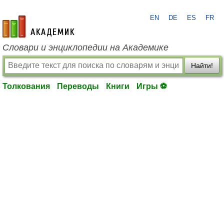
EN
DE
ES
FR
academic.ru
Словари и энциклопедии на Академике
Найти!
Толкования
Переводы
Книги
Игры ⚽