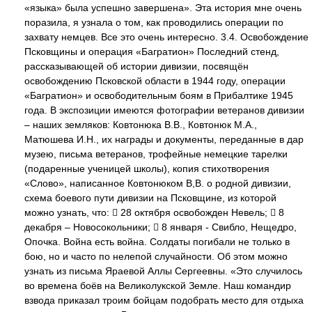
«языка» была успешно завершена». Эта история мне очень
поразила, я узнала о том, как проводились операции по
захвату немцев. Все это очень интересно. 3.4. Освобождение
Псковщины и операция «Багратион» Последний стенд,
рассказывающей об истории дивизии, посвящён
освобождению Псковской области в 1944 году, операции
«Багратион» и освободительным боям в Прибалтике 1945
года. В экспозиции имеются фотографии ветеранов дивизии
– наших земляков: Ковтонюка В.В., Ковтонюк М.А.,
Матюшева И.Н., их награды и документы, переданные в дар
музею, письма ветеранов, трофейные немецкие тарелки
(подаренные ученицей школы), копия стихотворения
«Слово», написанное Ковтонюком В,В. о родной дивизии,
схема боевого пути дивизии на Псковщине, из которой
можно узнать, что:  28 октября освобожден Невель;  8
декабря – Новосокольники;  8 января - Свибло, Нещедро,
Опочка. Война есть война. Солдаты погибали не только в
бою, но и часто по нелепой случайности. Об этом можно
узнать из письма Яраевой Аллы Сергеевны. «Это случилось
во времена боёв на Великолукской Земле. Наш командир
взвода приказал троим бойцам подобрать место для отдыха