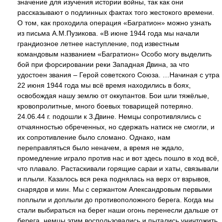
значение для изучения истории войны, так как они
рассказывают о подлинных фактах того жестокого времени.
О том, как проходила операция «Багратион» можно узнать
из письма А.М.Пузикова. «В июне 1944 года мы начали
грандиозное летнее наступление, под известным
командовым названием «Багратион» Особо могу выделить
бой при форсировании реки Западная Двина, за что
удостоен звания – Герой советского Союза. …Начиная с утра
22 июня 1944 года мы всё время находились в боях,
освобождая нашу землю от оккупантов. Бои шли тяжёлые,
кровопролитные, много боевых товарищей потеряно.
24.06.44 г. подошли к З.Двине. Немцы сопротивлялись с
отчаянностью обреченных, но сдержать натиск не смогли, и
их сопротивление было сломано. Однако, нам
переправляться было неначем, а время не ждало,
промедление играло против нас и вот здесь пошло в ход всё,
что плавало. Растаскивали горящие сараи и хаты, связывали
и плыли. Казалось вся река поднялась на верх от взрывов,
снарядов и мин. Мы с сержантом Александровым первыми
поплыли и доплыли до противоположного берега. Когда мы
стали выбираться на берег наши огонь перенесли дальше от
берега, немцы этим воспользовались и пытались уничтожить