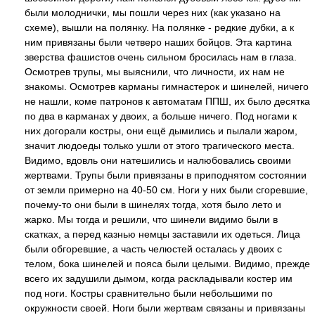
были молоднички, мы пошли через них (как указано на
схеме), вышли на полянку. На полянке - редкие дубки, а к
ним привязаны были четверо наших бойцов. Эта картина
зверства фашистов очень сильном бросилась нам в глаза.
Осмотрев трупы, мы выяснили, что личности, их нам не
знакомы. Осмотрев карманы гимнастерок и шинелей, ничего
не нашли, коме патронов к автоматам ППШ, их было десятка
по два в карманах у двоих, а больше ничего. Под ногами к
них догорали костры, они ещё дымились и пылали жаром,
значит людоеды только ушли от этого трагического места.
Видимо, вдовль они натешились и налюбовались своими
жертвами. Трупы были привязаны в приподнятом состоянии
от земли примерно на 40-50 см. Ноги у них были сгоревшие,
почему-то они были в шинелях тогда, хотя было лето и
жарко. Мы тогда и решили, что шинели видимо были в
скатках, а перед казнью немцы заставили их одеться. Лица
были обгоревшие, а часть челюстей осталась у двоих с
телом, бока шинелей и пояса были целыми. Видимо, прежде
всего их задушили дымом, когда раскладывали костер им
под ноги. Костры сравнительно были небольшими по
окружности своей. Ноги были жертвам связаны и привязаны