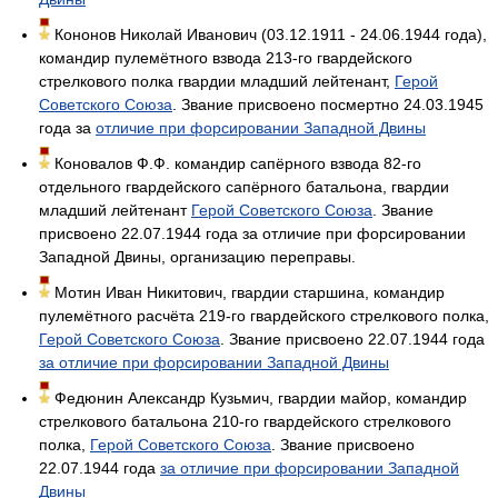
Кононов Николай Иванович (03.12.1911 - 24.06.1944 года),
командир пулемётного взвода 213-го гвардейского
стрелкового полка гвардии младший лейтенант,
Герой
Советского Союза
. Звание присвоено посмертно 24.03.1945
года за
отличие при форсировании Западной Двины
Коновалов Ф.Ф. командир сапёрного взвода 82-го
отдельного гвардейского сапёрного батальона, гвардии
младший лейтенант
Герой Советского Союза
. Звание
присвоено 22.07.1944 года за отличие при форсировании
Западной Двины, организацию переправы.
Мотин Иван Никитович, гвардии старшина, командир
пулемётного расчёта 219-го гвардейского стрелкового полка,
Герой Советского Союза
. Звание присвоено 22.07.1944 года
за отличие при форсировании Западной Двины
Федюнин Александр Кузьмич, гвардии майор, командир
стрелкового батальона 210-го гвардейского стрелкового
полка,
Герой Советского Союза
. Звание присвоено
22.07.1944 года
за отличие при форсировании Западной
Двины