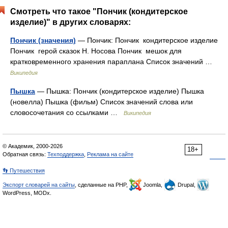
Смотреть что такое "Пончик (кондитерское
изделие)" в других словарях:
Пончик (значения)
— Пончик: Пончик кондитерское изделие
Пончик герой сказок Н. Носова Пончик мешок для
кратковременного хранения параплана Список значений …
Википедия
Пышка
— Пышка: Пончик (кондитерское изделие) Пышка
(новелла) Пышка (фильм) Список значений слова или
словосочетания со ссылками …
Википедия
© Академик, 2000-2026
18+
Обратная связь:
Техподдержка
,
Реклама на сайте
👣 Путешествия
Экспорт словарей на сайты
, сделанные на PHP,
Joomla,
Drupal,
WordPress, MODx.