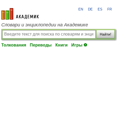
EN
DE
ES
FR
academic.ru
Словари и энциклопедии на Академике
Найти!
Толкования
Переводы
Книги
Игры ⚽