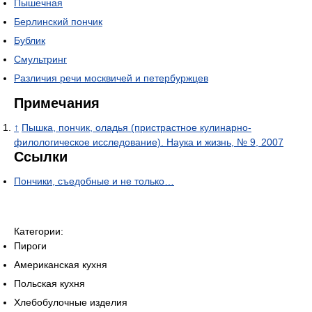
Пышечная
Берлинский пончик
Бублик
Смультринг
Различия речи москвичей и петербуржцев
Примечания
↑
Пышка, пончик, оладья (пристрастное кулинарно-
филологическое исследование). Наука и жизнь, № 9, 2007
Ссылки
Пончики, съедобные и не только…
Категории:
Пироги
Американская кухня
Польская кухня
Хлебобулочные изделия