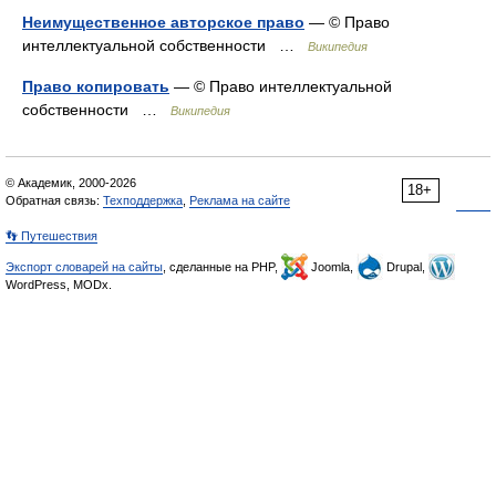
Неимущественное авторское право
— © Право
интеллектуальной собственности …
Википедия
Право копировать
— © Право интеллектуальной
собственности …
Википедия
© Академик, 2000-2026
18+
Обратная связь:
Техподдержка
,
Реклама на сайте
👣 Путешествия
Экспорт словарей на сайты
, сделанные на PHP,
Joomla,
Drupal,
WordPress, MODx.