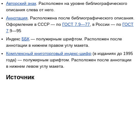
Авторский знак
. Расположен на уровне библиографического
описания слева от него.
Аннотация
. Расположена после библиографического описания.
Оформление в СССР — по
ГОСТ 7.9—77
, в России — по
ГОСТ
7
.9—95
Индекс
ББК
— полужирным шрифтом. Расположен после
аннотации в нижнем правом углу макета.
Комплексный книготорговый индекс-шифр
(в изданиях до 1995
года) — полужирным шрифтом. Расположен после аннотации
в нижнем левом углу макета.
Источник