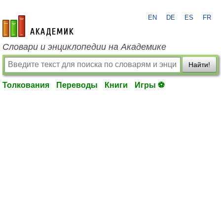
EN
DE
ES
FR
academic.ru
Словари и энциклопедии на Академике
Найти!
Толкования
Переводы
Книги
Игры ⚽